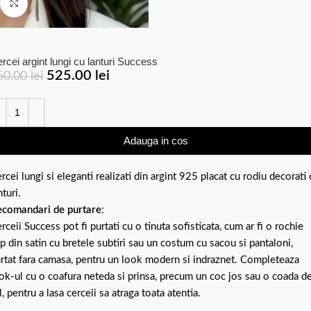
Click to enlarge
rcei argint lungi cu lanturi Success
525.00
lei
50.00
lei
Adauga in cos
rcei lungi si eleganti realizati din argint 925 placat cu rodiu decorati 
nturi.
comandari de purtare
:
rceii Success pot fi purtati cu o tinuta sofisticata, cum ar fi o rochie
ip din satin cu bretele subtiri sau un costum cu sacou si pantaloni,
rtat fara camasa, pentru un look modern si indraznet. Completeaza
ok-ul cu o coafura neteda si prinsa, precum un coc jos sau o coada d
l, pentru a lasa cerceii sa atraga toata atentia.