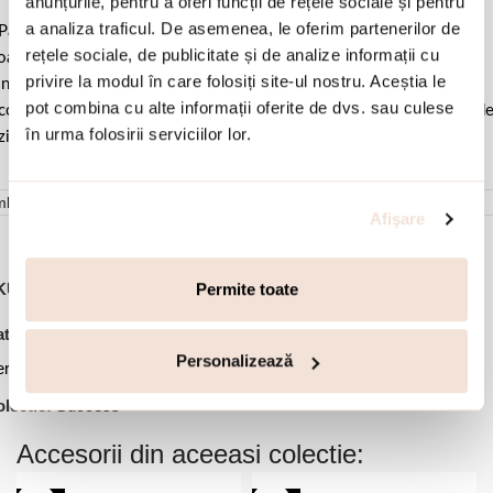
anunțurile, pentru a oferi funcții de rețele sociale și pentru
a analiza traficul. De asemenea, le oferim partenerilor de
Pastrati bijuteria in ambalajul original sau intr-un saculet de catifea
rețele sociale, de publicitate și de analize informații cu
ale pentru a evita frecarea sau lovirea de alte materiale. Evitati
privire la modul în care folosiți site-ul nostru. Aceștia le
ntactul cu apa si produsele cosmetice. Dupa fiecare purtare este
pot combina cu alte informații oferite de dvs. sau culese
comandat sa o lustruiti cu o laveta curata pentru a evita depunerea d
în urma folosirii serviciilor lor.
ziduuri.
mbalare
Afişare
Permite toate
KU:
03X01-03440
,
,
,
,
tegorii:
Bijuterii dama
Cercei
Cercei argint
Cercei cu surub
,
,
Personalizează
rcei lungi
Cercei statement
Ofertele lunii
lectie:
Success
Accesorii din aceeasi colectie: