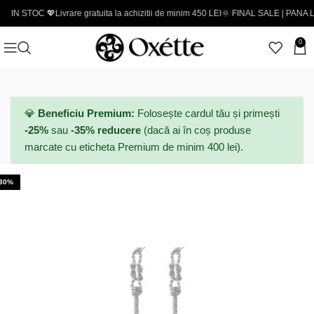
OC 💖
Livrare gratuita la achizitii de minim 450 LEI
🌞 FINAL SALE | PANA LA -50% -
0
💎
Beneficiu Premium:
Folosește cardul tău și primești
-25%
sau
-35% reducere
(dacă ai în coș produse
marcate cu eticheta Premium de minim 400 lei).
-30%