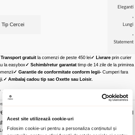
Eleganti
,
Tip Cercei
Lungi
,
Statement
✓
Transport gratuit
la comenzi de peste 450 lei
✓ Livrare
prin curier
u la easybox
✓ Schimb/retur garantat
timp de 14 zile de la primirea
menzii
✓ Garantie de conformitate conform legii-
Cumperi fara
ji.
✓ Ambalaj cadou tip sac Oxette sau Loisir.
Adauga in wishlist
scriere si detalii
escrierea produsului Cercei argint lungi cu
Acest site utilizează cookie-uri
anturi Success:
Folosim cookie-uri pentru a personaliza conținutul și
Lungime 12 cm.