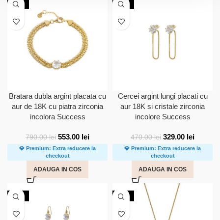
-30%
-30%
Bratara dubla argint placata cu
Cercei argint lungi placati cu
aur de 18K cu piatra zirconia
aur 18K si cristale zirconia
incolora Success
incolore Success
553.00
lei
329.00
lei
790.00
lei
470.00
lei
💎 Premium: Extra reducere la
💎 Premium: Extra reducere la
checkout
checkout
ADAUGA IN COS
ADAUGA IN COS
-30%
-30%