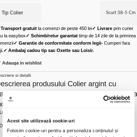
Tip Colier
Scurt 38-5 Cm
✓
Transport gratuit
la comenzi de peste 450 lei
✓ Livrare
prin curier
u la easybox
✓ Schimb/retur garantat
timp de 14 zile de la primirea
menzii
✓ Garantie de conformitate conform legii-
Cumperi fara
ji.
✓ Ambalaj cadou tip sac Oxette sau Loisir.
Adauga in wishlist
scriere si detalii
escrierea produsului Colier argint cu
andantiv placat cu aur 18K si piatra ziconi
ncolora Success:
Lungime 40 cm la care se adauga 3 cm extensie.
Acest site utilizează cookie-uri
Dimensiune piatra 0.8 cm x 0.6 cm.
Folosim cookie-uri pentru a personaliza conținutul și