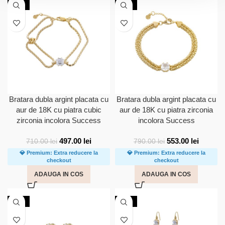
-30%
-30%
Bratara dubla argint placata cu
Bratara dubla argint placata cu
aur de 18K cu piatra cubic
aur de 18K cu piatra zirconia
zirconia incolora Success
incolora Success
497.00
lei
553.00
lei
710.00
lei
790.00
lei
💎 Premium: Extra reducere la
💎 Premium: Extra reducere la
checkout
checkout
ADAUGA IN COS
ADAUGA IN COS
-30%
-30%