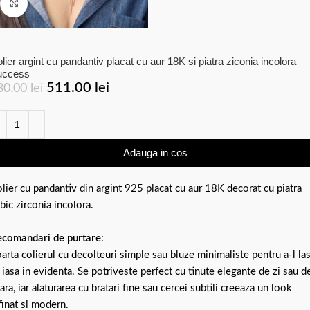
Click to enlarge
lier argint cu pandantiv placat cu aur 18K si piatra ziconia incolora
uccess
511.00
lei
30.00
lei
Adauga in cos
lier cu pandantiv din argint 925 placat cu aur 18K decorat cu piatra
bic zirconia incolora.
comandari de purtare
:
arta colierul cu decolteuri simple sau bluze minimaliste pentru a-l la
 iasa in evidenta. Se potriveste perfect cu tinute elegante de zi sau d
ara, iar alaturarea cu bratari fine sau cercei subtili creeaza un look
finat si modern.