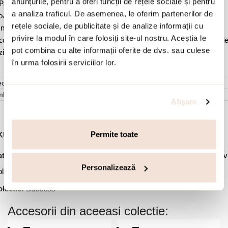
anunțurile, pentru a oferi funcții de rețele sociale și pentru
Pastrati bijuteria in ambalajul original sau intr-un saculet de catifea
a analiza traficul. De asemenea, le oferim partenerilor de
ale pentru a evita frecarea sau lovirea de alte materiale. Evitati
rețele sociale, de publicitate și de analize informații cu
ntactul cu apa si produsele cosmetice. Dupa fiecare purtare este
privire la modul în care folosiți site-ul nostru. Aceștia le
comandat sa o lustruiti cu o laveta curata pentru a evita depunerea d
pot combina cu alte informații oferite de dvs. sau culese
ziduuri.
în urma folosirii serviciilor lor.
cenzii (0)
mbalare
Afişare
Permite toate
KU:
01X05-04021
,
,
,
tegorii:
Bijuterii dama
Coliere
Coliere argint
Coliere cu pandantiv
Personalizează
,
liere placate cu aur
Ofertele lunii
lectie:
Success
Accesorii din aceeasi colectie: