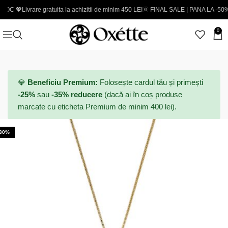
rare gratuita la achizitii de minim 450 LEI
🌞 FINAL SALE | PANA LA -50% - Coduri 
0
💎
Beneficiu Premium:
Folosește cardul tău și primești
-25%
sau
-35% reducere
(dacă ai în coș produse
marcate cu eticheta Premium de minim 400 lei).
-30%