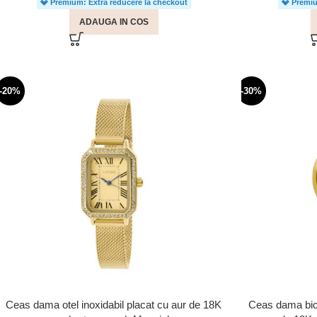
💎 Premium: Extra reducere la checkout
💎 Premiu
ADAUGA IN COS
-20%
-30%
Ceas dama otel inoxidabil placat cu aur de 18K
Ceas dama bicol