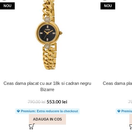
NOU
NOU
Ceas dama placat cu aur 18k si cadran negru
Ceas dama plac
Bizarre
553.00
lei
790.00
lei
7
💎 Premium: Extra reducere la checkout
💎 Premiu
ADAUGA IN COS