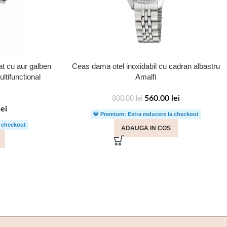
at cu aur galben
Ceas dama otel inoxidabil cu cadran albastru
ltifunctional
Amalfi
560.00
lei
800.00
lei
lei
💎 Premium: Extra reducere la checkout
a checkout
ADAUGA IN COS