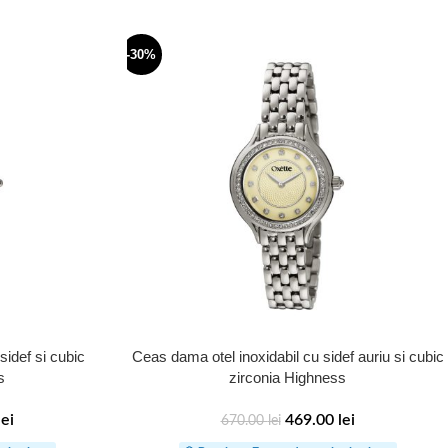
-30%
sidef si cubic
Ceas dama otel inoxidabil cu sidef auriu si cubic
s
zirconia Highness
lei
469.00
lei
670.00
lei