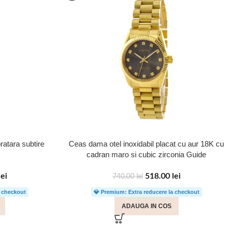
ratara subtire
Ceas dama otel inoxidabil placat cu aur 18K cu
cadran maro si cubic zirconia Guide
lei
518.00
lei
740.00
lei
a checkout
💎 Premium: Extra reducere la checkout
ADAUGA IN COS