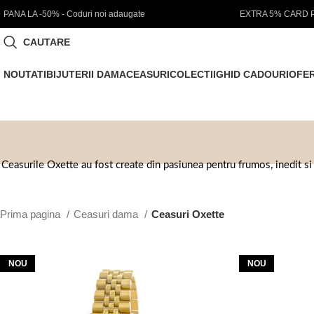
EXTRA 5% CARD PREMIUM
NOUTATI IN STOC 💖
CAUTARE
NOUTATI
BIJUTERII DAMA
CEASURI
COLECTII
GHID CADOURI
OFE
Ceasurile Oxette au fost create din pasiunea pentru frumos, inedit si 
Prima pagina
Ceasuri dama
Ceasuri Oxette
NOU
NOU