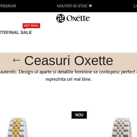
Livrare gratuita la achizitii de minim 450 LEI
HOT DEAL
RTE
FINAL SALE
Ceasuri Oxette
autentic. Design-ul aparte si detaliile feminine se contopesc perfect cu
reprezinta cel mai bine.
NOU