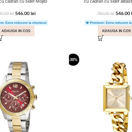
cu cadran cu sidef Mojito
cu cadran cu sidef albast
546.00
lei
546.00
80.00
lei
780.00
lei
m: Extra reducere la checkout
💎 Premium: Extra reducere l
ADAUGA IN COS
ADAUGA IN COS
-30%