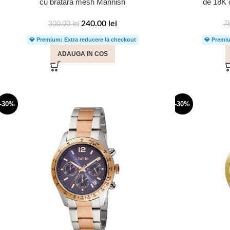
cu bratara mesh Mannish
de 18K 
240.00
lei
300.00
lei
7
💎 Premium: Extra reducere la checkout
💎 Premiu
ADAUGA IN COS
-30%
-30%