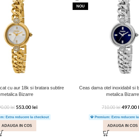
NOU
at cu aur 18k si bratara subtire
Ceas dama otel inoxidabil si b
metalica Bizarre
metalica Bizarre
553.00
lei
497.00
90.00
lei
710.00
lei
m: Extra reducere la checkout
💎 Premium: Extra reducere l
ADAUGA IN COS
ADAUGA IN COS