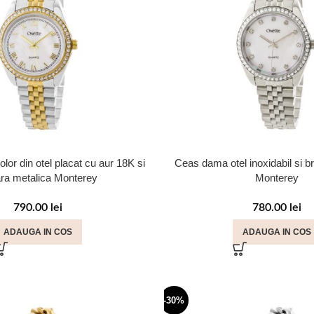
or din otel placat cu aur 18K si
Ceas dama otel inoxidabil si b
ara metalica Monterey
Monterey
790.00
lei
780.00
lei
ADAUGA IN COS
ADAUGA IN COS
-30%