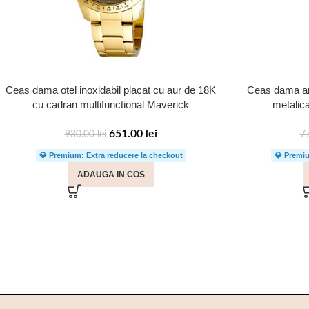
Ceas dama otel inoxidabil placat cu aur de 18K
Ceas dama argi
cu cadran multifunctional Maverick
metalica
651.00
lei
930.00
lei
7
💎 Premium: Extra reducere la checkout
💎 Premiu
ADAUGA IN COS