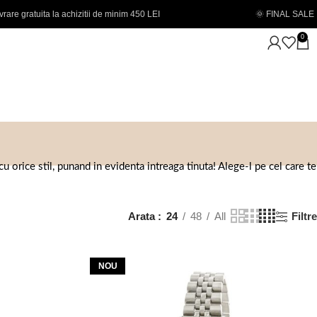
🌞 FINAL SALE | PANA LA -50% - Coduri noi adaugate
0
 orice stil, punand in evidenta intreaga tinuta! Alege-l pe cel care te
Arata
24
48
All
Filtre
NOU