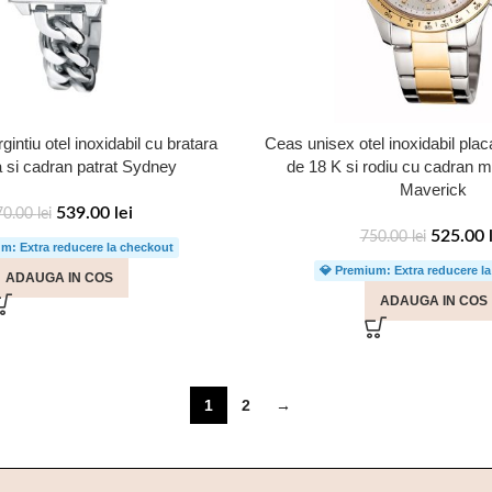
ntiu otel inoxidabil cu bratara
Ceas unisex otel inoxidabil plac
 si cadran patrat Sydney
de 18 K si rodiu cu cadran mu
Maverick
539.00
lei
70.00
lei
525.00
750.00
lei
m: Extra reducere la checkout
💎 Premium: Extra reducere l
ADAUGA IN COS
ADAUGA IN COS
1
2
→