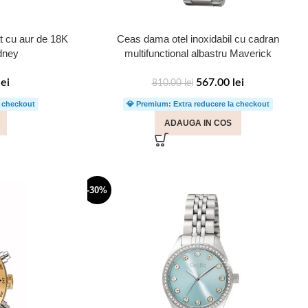
t cu aur de 18K
Ceas dama otel inoxidabil cu cadran
dney
multifunctional albastru Maverick
lei
567.00
lei
810.00
lei
a checkout
💎 Premium: Extra reducere la checkout
ADAUGA IN COS
-30%