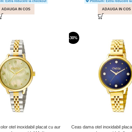
m: Extra reducere la checkout
💎 Premium: Extra reducere l
ADAUGA IN COS
ADAUGA IN COS
-30%
or otel inoxidabil placat cu aur
Ceas dama otel inoxidabil placa