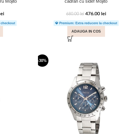
ru Mojito
cadran cu sidef Mojito
lei
476.00
lei
680.00
lei
a checkout
💎 Premium: Extra reducere la checkout
ADAUGA IN COS
-30%