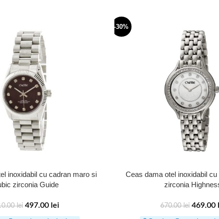
-30%
l inoxidabil cu cadran maro si
Ceas dama otel inoxidabil cu 
ubic zirconia Guide
zirconia Highnes
497.00
lei
469.00
10.00
lei
670.00
lei