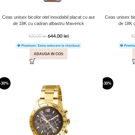
Ceas unisex bicolor otel inoxidabil placat cu aur
Ceas unisex bic
de 18K cu cadran albastru Maverick
de 18K 
644.00
lei
920.00
lei
9
💎 Premium: Extra reducere la checkout
💎 Premiu
ADAUGA IN COS
-30%
-30%