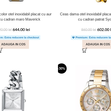
olor otel inoxidabil placat cu aur
Ceas dama otel inoxidabil placa
cu cadran maro Maverick
cu cadran patrat Sy
644.00
lei
602.00
20.00
lei
860.00
lei
m: Extra reducere la checkout
💎 Premium: Extra reducere l
ADAUGA IN COS
ADAUGA IN COS
-30%