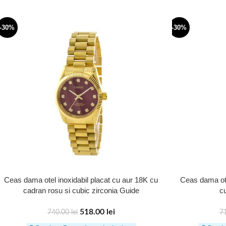
-30%
-30%
Ceas dama otel inoxidabil placat cu aur 18K cu
Ceas dama ote
cadran rosu si cubic zirconia Guide
c
518.00
lei
740.00
lei
7