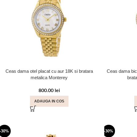
Ceas dama otel placat cu aur 18K si bratara
Ceas dama bicol
metalica Monterey
brat
800.00
lei
ADAUGA IN COS
-30%
-30%