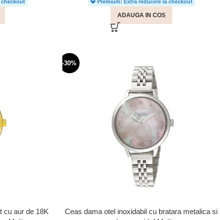
a checkout
💎 Premium: Extra reducere la checkout
ADAUGA IN COS
-30%
t cu aur de 18K
Ceas dama otel inoxidabil cu bratara metalica si