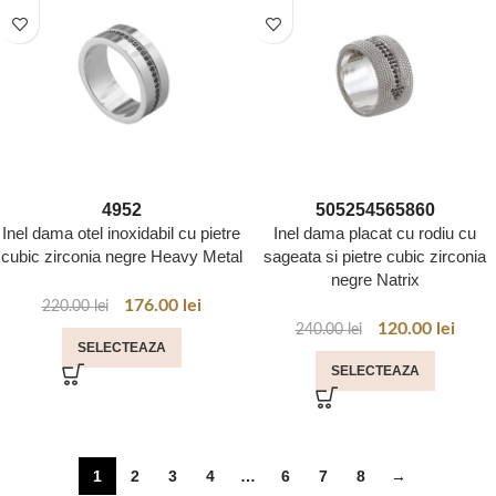
49
52
50
52
54
56
58
60
Inel dama otel inoxidabil cu pietre
Inel dama placat cu rodiu cu
cubic zirconia negre Heavy Metal
sageata si pietre cubic zirconia
negre Natrix
176.00
lei
220.00
lei
120.00
lei
240.00
lei
SELECTEAZA
SELECTEAZA
1
2
3
4
…
6
7
8
→