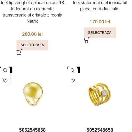
Inel tip verigheta placat cu aur 18
Inel statement otel inoxidabil
k decorat cu elemente
placat cu rodiu Links
transversale si cristale zirconia
Natrix
170.00
lei
SELECTEAZA
280.00
lei
SELECTEAZA
NOU
NOU
50
52
54
56
58
50
52
54
56
58