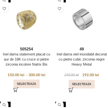
50
52
54
49
Inel dama statement placat cu
Inel dama otel inoxidabil decorat
aur de 18K cu cruce si pietre
cu pietre cubic zirconia negre
zirconia incolore Natrix Bis
Heavy Metal
150.00
lei
–
300.00
lei
192.00
lei
240.00
lei
SELECTEAZA
SELECTEAZA
-20%
-50%