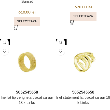
Sunset
670.00
lei
610.00
lei
SELECTEAZA
SELECTEAZA
NOU
NOU
50
52
54
56
58
50
52
54
56
58
Inel lat tip verigheta placat cu aur
Inel statement lat placat cu aur 18
18 k Links
k Links