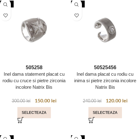
-50%
-50%
50
52
58
50
52
54
56
Inel dama statement placat cu
Inel dama placat cu rodiu cu
rodiu cu cruce si pietre zirconia
inima si pietre zirconia incolore
incolore Natrix Bis
Natrix Bis
150.00
lei
120.00
lei
300.00
lei
240.00
lei
SELECTEAZA
SELECTEAZA
-50%
-20%