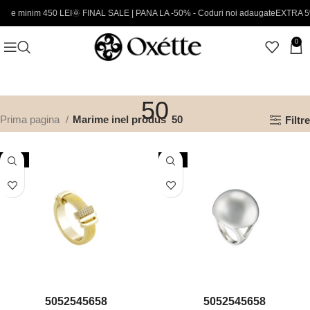
 LEI
🌞 FINAL SALE | PANA LA -50% - Coduri noi adaugate
EXTRA 5% CARD PRE
0
50
Prima pagina
Marime inel produs
50
Filtre
NOU
NOU
50
52
54
56
58
50
52
54
56
58