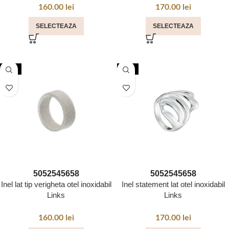
160.00
lei
170.00
lei
SELECTEAZA
SELECTEAZA
NOU
NOU
50
52
54
56
58
50
52
54
56
58
Inel lat tip verigheta otel inoxidabil
Inel statement lat otel inoxidabil
Links
Links
160.00
lei
170.00
lei