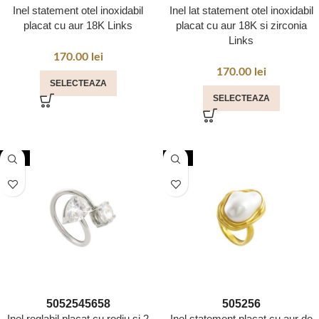
Inel statement otel inoxidabil
Inel lat statement otel inoxidabil
placat cu aur 18K Links
placat cu aur 18K si zirconia
Links
170.00
lei
170.00
lei
SELECTEAZA
SELECTEAZA
NOU
NOU
50
52
54
56
58
50
52
56
Inel reglabil placat cu rodiu si 2
Inel statement placat cu aur de