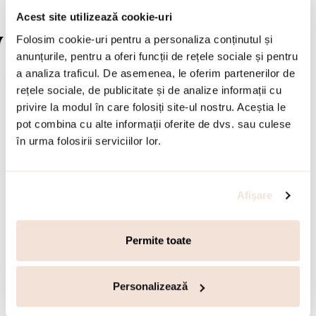
Acest site utilizează cookie-uri
Folosim cookie-uri pentru a personaliza conținutul și
NOU
NOU
anunțurile, pentru a oferi funcții de rețele sociale și pentru
a analiza traficul. De asemenea, le oferim partenerilor de
rețele sociale, de publicitate și de analize informații cu
privire la modul în care folosiți site-ul nostru. Aceștia le
pot combina cu alte informații oferite de dvs. sau culese
în urma folosirii serviciilor lor.
50
52
54
56
50
52
54
56
58
Afişare
Inel statement otel inoxidabil
Inel statement otel inoxidabil
Links
Links
Permite toate
160.00
lei
160.00
lei
SELECTEAZA
SELECTEAZA
Personalizează