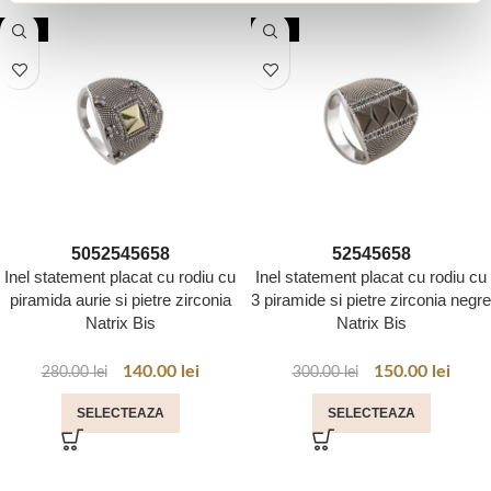
-50%
-50%
50
52
54
56
58
52
54
56
58
Inel statement placat cu rodiu cu
Inel statement placat cu rodiu cu
piramida aurie si pietre zirconia
3 piramide si pietre zirconia negre
Natrix Bis
Natrix Bis
140.00
lei
150.00
lei
280.00
lei
300.00
lei
SELECTEAZA
SELECTEAZA