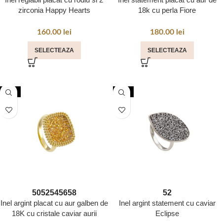
zirconia Happy Hearts
18k cu perla Fiore
160.00
lei
180.00
lei
SELECTEAZA
SELECTEAZA
NOU
NOU
50
52
54
56
58
52
Inel argint placat cu aur galben de
Inel argint statement cu caviar
18K cu cristale caviar aurii
Eclipse