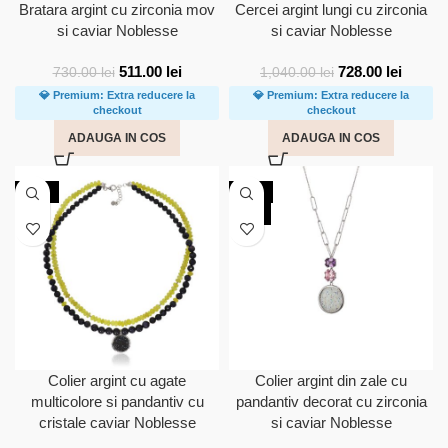
Bratara argint cu zirconia mov
Cercei argint lungi cu zirconia
si caviar Noblesse
si caviar Noblesse
511.00
lei
728.00
lei
730.00
lei
1,040.00
lei
💎 Premium: Extra reducere la
💎 Premium: Extra reducere la
checkout
checkout
ADAUGA IN COS
ADAUGA IN COS
-30%
-30%
NOU
Colier argint cu agate
Colier argint din zale cu
multicolore si pandantiv cu
pandantiv decorat cu zirconia
cristale caviar Noblesse
si caviar Noblesse