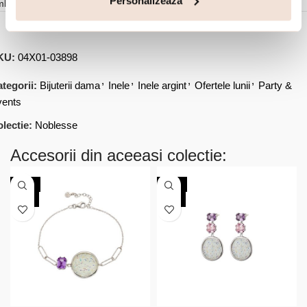
Personalizează
mbalare
KU:
04X01-03898
,
,
,
,
tegorii:
Bijuterii dama
Inele
Inele argint
Ofertele lunii
Party &
vents
lectie:
Noblesse
Accesorii din aceeasi colectie:
-30%
-30%
NOU
NOU