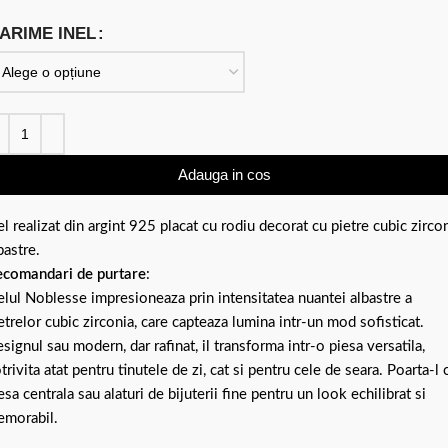
ARIME INEL
Adauga in cos
el realizat din argint 925 placat cu rodiu decorat cu pietre cubic zirco
bastre.
comandari de purtare
:
elul Noblesse impresioneaza prin intensitatea nuantei albastre a
etrelor cubic zirconia, care capteaza lumina intr-un mod sofisticat.
signul sau modern, dar rafinat, il transforma intr-o piesa versatila,
trivita atat pentru tinutele de zi, cat si pentru cele de seara. Poarta-l 
esa centrala sau alaturi de bijuterii fine pentru un look echilibrat si
morabil.