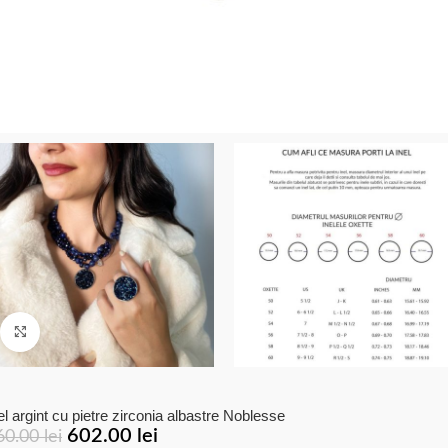
Click to enlarge
el argint cu pietre zirconia albastre Noblesse
602.00
lei
60.00
lei