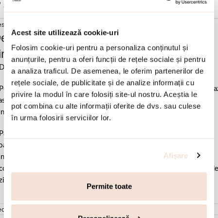
Adauga in wishlist
scriere si detalii
Acest site utilizează cookie-uri
escrierea produsului Inel argint cu pietre
Folosim cookie-uri pentru a personaliza conținutul și
irconia albastre Noblesse:
anunțurile, pentru a oferi funcții de rețele sociale și pentru
Dimensiune element 2.7 cm.
a analiza traficul. De asemenea, le oferim partenerilor de
rețele sociale, de publicitate și de analize informații cu
Pentru a afla masura potrivita consulta
ghidul de masuri
si mentionea
privire la modul în care folosiți site-ul nostru. Aceștia le
sura in sectiunea “nota” din comanda ta. In cel mai scurt timp vei fi
pot combina cu alte informații oferite de dvs. sau culese
ntactata pentru confirmare
în urma folosirii serviciilor lor.
Pastrati bijuteria in ambalajul original sau intr-un saculet de catifea
ale pentru a evita frecarea sau lovirea de alte materiale. Evitati
Afişare
ntactul cu apa si produsele cosmetice. Dupa fiecare purtare este
comandat sa o lustruiti cu o laveta curata pentru a evita depunerea d
ziduuri.
Permite toate
cenzii (0)