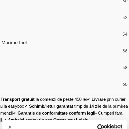
50
,
52
,
54
Marime Inel
,
56
,
58
,
60
✓
Transport gratuit
la comenzi de peste 450 lei
✓ Livrare
prin curier
u la easybox
✓ Schimb/retur garantat
timp de 14 zile de la primirea
menzii
✓ Garantie de conformitate conform legii-
Cumperi fara
ji.
✓ Ambalaj cadou tip sac Oxette sau Loisir.