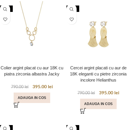
-50%
-50%
Colier argint placat cu aur 18K cu
Cercei argint placati cu aur de
piatra zirconia albastra Jacky
18K eleganti cu pietre zirconia
incolore Helianthus
395.00
lei
790.00
lei
395.00
lei
790.00
lei
ADAUGA IN COS
ADAUGA IN COS
-50%
-50%