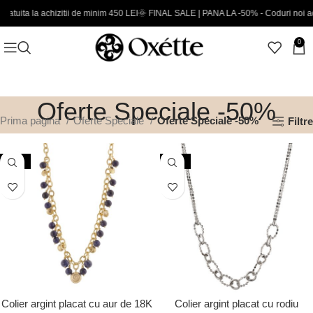
zitii de minim 450 LEI
🌞 FINAL SALE | PANA LA -50% - Coduri noi adaugate
EXTRA
0
Oferte Speciale -50%
Prima pagina
Oferte Speciale
Oferte Speciale -50%
Filtre
-50%
-50%
Colier argint placat cu aur de 18K
Colier argint placat cu rodiu