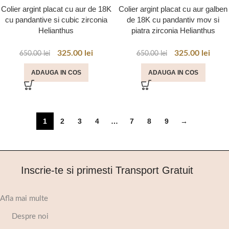
Colier argint placat cu aur de 18K
Colier argint placat cu aur galben
cu pandantive si cubic zirconia
de 18K cu pandantiv mov si
Helianthus
piatra zirconia Helianthus
325.00
lei
325.00
lei
650.00
lei
650.00
lei
ADAUGA IN COS
ADAUGA IN COS
1
2
3
4
…
7
8
9
→
Inscrie-te si primesti Transport Gratuit
Afla mai multe
Despre noi