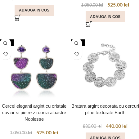
525.00
lei
1,050.00
lei
ADAUGA IN COS
ADAUGA IN COS
-50%
-50%
Cercei eleganti argint cu cristale
Bratara argint decorata cu cercuri
caviar si pietre zirconia albastre
pline texturate Earth
Noblesse
440.00
lei
880.00
lei
525.00
lei
1,050.00
lei
ADAUGA IN COS