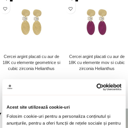
Cercei argint placati cu aur de
Cercei argint placati cu aur de
18K cu elemente geometrice si
18K cu elemente mov si cubic
cubic zirconia Helianthus
zirconia Helianthus
395.00
lei
395.00
lei
790.00
lei
790.00
lei
ADAUGA IN COS
ADAUGA IN COS
Acest site utilizează cookie-uri
Folosim cookie-uri pentru a personaliza conținutul și
-50%
-50%
anunțurile, pentru a oferi funcții de rețele sociale și pentru