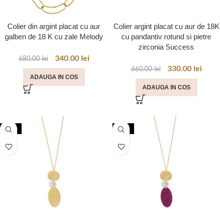
Colier din argint placat cu aur
Colier argint placat cu aur de 18K
galben de 18 K cu zale Melody
cu pandantiv rotund si pietre
zirconia Success
340.00
lei
680.00
lei
330.00
lei
660.00
lei
ADAUGA IN COS
ADAUGA IN COS
-50%
-50%