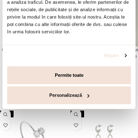
a analiza traficul. De asemenea, le oferim partenerilor de
rețele sociale, de publicitate și de analize informații cu
privire la modul în care folosiți site-ul nostru. Aceștia le
pot combina cu alte informații oferite de dvs. sau culese
în urma folosirii serviciilor lor.
Cercei lungi argint placati cu aur
Cercei argint placat cu aur galben
Afişare
18K cu pietre zirconia albastre
de 18 K lungi decorati cu cristale
Jacky
zirconia incolore Essentials
Permite toate
390.00
lei
385.00
lei
780.00
lei
770.00
lei
ADAUGA IN COS
ADAUGA IN COS
Personalizează
-50%
-50%