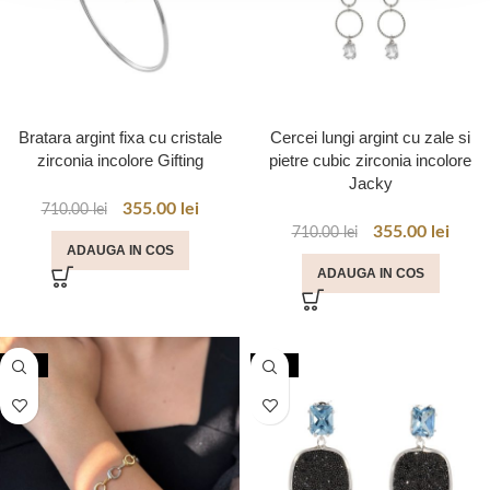
Bratara argint fixa cu cristale
Cercei lungi argint cu zale si
zirconia incolore Gifting
pietre cubic zirconia incolore
Jacky
355.00
lei
710.00
lei
355.00
lei
710.00
lei
ADAUGA IN COS
ADAUGA IN COS
-50%
-50%