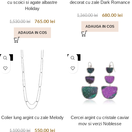
cu scoici si agate albastre
decorat cu zale Dark Romance
Holiday
680.00
lei
1,360.00
lei
765.00
lei
1,530.00
lei
ADAUGA IN COS
ADAUGA IN COS
-50%
-50%
Colier lung argint cu zale Melody
Cercei argint cu cristale caviar
mov si verzi Noblesse
550.00
lei
1,100.00
lei