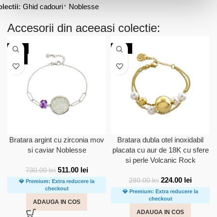
,
lectii:
Ghid cadouri
Noblesse
Accesorii din aceeasi colectie:
-30%
-20%
NOU
Bratara argint cu zirconia mov
Bratara dubla otel inoxidabil
si caviar Noblesse
placata cu aur de 18K cu sfere
si perle Volcanic Rock
511.00
lei
730.00
lei
224.00
lei
280.00
lei
💎 Premium: Extra reducere la
checkout
💎 Premium: Extra reducere la
checkout
ADAUGA IN COS
ADAUGA IN COS