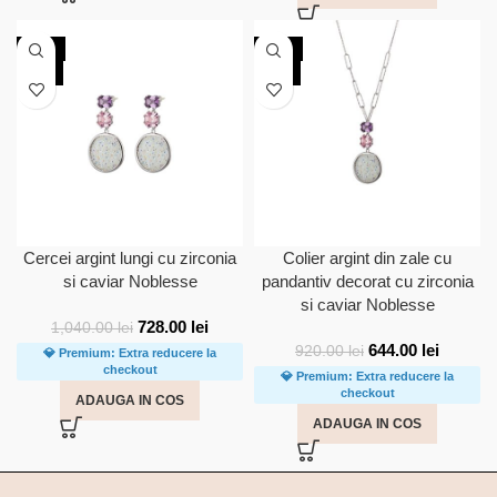
-30%
-30%
NOU
NOU
Cercei argint lungi cu zirconia
Colier argint din zale cu
si caviar Noblesse
pandantiv decorat cu zirconia
si caviar Noblesse
728.00
lei
1,040.00
lei
644.00
lei
920.00
lei
💎 Premium: Extra reducere la
checkout
💎 Premium: Extra reducere la
checkout
ADAUGA IN COS
ADAUGA IN COS