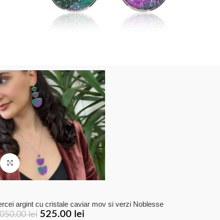
Click to enlarge
rcei argint cu cristale caviar mov si verzi Noblesse
525.00
lei
,050.00
lei