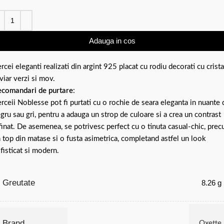
Adauga in cos
rcei eleganti realizati din argint 925 placat cu rodiu decorati cu crista
viar verzi si mov.
comandari de purtare
:
rceii Noblesse pot fi purtati cu o rochie de seara eleganta in nuante 
gru sau gri, pentru a adauga un strop de culoare si a crea un contrast
finat. De asemenea, se potrivesc perfect cu o tinuta casual-chic, pre
 top din matase si o fusta asimetrica, completand astfel un look
fisticat si modern.
Greutate
8.26 g
Brand
Oxette