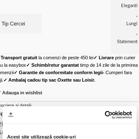
Eleganti
,
Tip Cercei
Lungi
,
Statement
✓
Transport gratuit
la comenzi de peste 450 lei
✓ Livrare
prin curier
u la easybox
✓ Schimb/retur garantat
timp de 14 zile de la primirea
menzii
✓ Garantie de conformitate conform legii-
Cumperi fara
ji.
✓ Ambalaj cadou tip sac Oxette sau Loisir.
Adauga in wishlist
scriere si detalii
escrierea produsului Cercei argint cu
ristale caviar mov si verzi Noblesse:
Lungime 7.3 cm.
Acest site utilizează cookie-uri