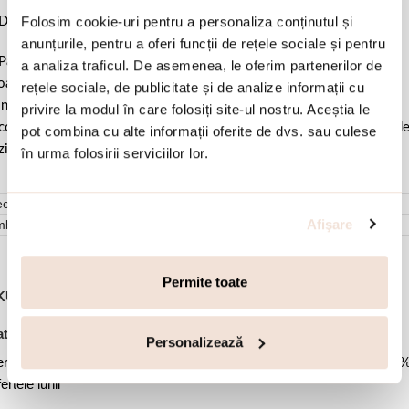
Folosim cookie-uri pentru a personaliza conținutul și
Dimensiune elemente 1.4 x 1 cm & 1.8 x 1.4 cm & 3 x 2.5 cm.
anunțurile, pentru a oferi funcții de rețele sociale și pentru
Pastrati bijuteria in ambalajul original sau intr-un saculet de catifea
a analiza traficul. De asemenea, le oferim partenerilor de
ale pentru a evita frecarea sau lovirea de alte materiale. Evitati
rețele sociale, de publicitate și de analize informații cu
ntactul cu apa si produsele cosmetice. Dupa fiecare purtare este
privire la modul în care folosiți site-ul nostru. Aceștia le
comandat sa o lustruiti cu o laveta curata pentru a evita depunerea d
pot combina cu alte informații oferite de dvs. sau culese
ziduuri.
în urma folosirii serviciilor lor.
cenzii (0)
Afişare
mbalare
Permite toate
KU:
03X01-03430
,
,
,
,
tegorii:
Bijuterii dama
Cercei
Cercei argint
Cercei cu tortita
Personalizează
,
,
,
rcei lungi
Cercei statement
Oferte Speciale
Oferte Speciale -50
ertele lunii