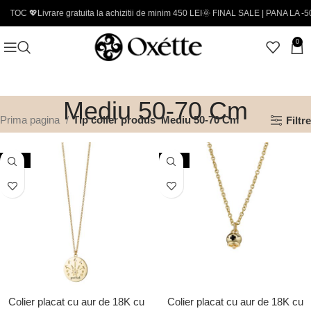
ivrare gratuita la achizitii de minim 450 LEI
🌞 FINAL SALE | PANA LA -50% - Codur
0
Mediu 50-70 Cm
Prima pagina
Tip colier produs
Mediu 50-70 Cm
Filtre
-50%
-50%
Colier placat cu aur de 18K cu
Colier placat cu aur de 18K cu