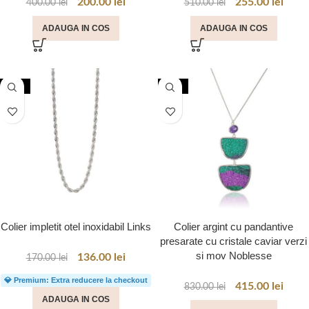
200.00
lei
255.00
lei
400.00
lei
510.00
lei
ADAUGA IN COS
ADAUGA IN COS
-20%
-50%
Colier impletit otel inoxidabil Links
Colier argint cu pandantive
presarate cu cristale caviar verzi
si mov Noblesse
136.00
lei
170.00
lei
💎 Premium: Extra reducere la checkout
415.00
lei
830.00
lei
ADAUGA IN COS