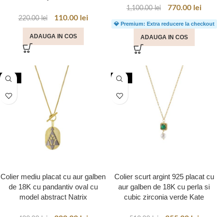
770.00
lei
1,100.00
lei
110.00
lei
220.00
lei
💎 Premium: Extra reducere la checkout
ADAUGA IN COS
ADAUGA IN COS
-50%
-50%
Colier mediu placat cu aur galben
Colier scurt argint 925 placat cu
de 18K cu pandantiv oval cu
aur galben de 18K cu perla si
model abstract Natrix
cubic zirconia verde Kate