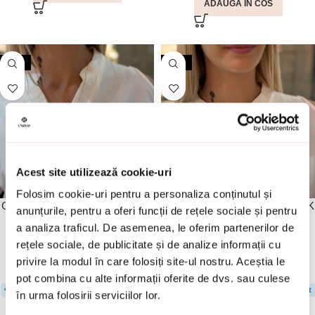
ADAUGA IN COS
-30%
-30%
Acest site utilizează cookie-uri
Folosim cookie-uri pentru a personaliza conținutul și
Colier argint placat cu aur de 18K
Colier argint placat cu aur de 18K
anunțurile, pentru a oferi funcții de rețele sociale și pentru
cu pandantiv si cristale caviar
cu pandantiv si cristale verzi
a analiza traficul. De asemenea, le oferim partenerilor de
verzi Noblesse
Noblesse
rețele sociale, de publicitate și de analize informații cu
privire la modul în care folosiți site-ul nostru. Aceștia le
455.00
lei
497.00
lei
650.00
lei
710.00
lei
pot combina cu alte informații oferite de dvs. sau culese
💎 Premium: Extra reducere la checkout
💎 Premium: Extra reducere la checkout
în urma folosirii serviciilor lor.
ADAUGA IN COS
ADAUGA IN COS