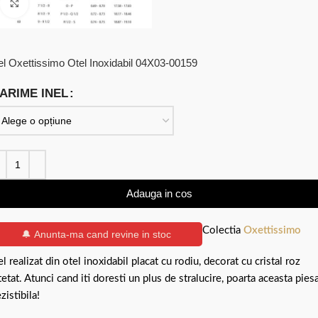
Click to enlarge
el Oxettissimo Otel Inoxidabil 04X03-00159
ARIME INEL
Adauga in cos
Colectia
Oxettissimo
🔔 Anunta-ma cand revine in stoc
el realizat din otel inoxidabil placat cu rodiu, decorat cu cristal roz
tetat. Atunci cand iti doresti un plus de stralucire, poarta aceasta pies
ezistibila!