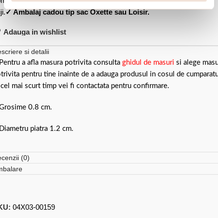
menzii
✓ Garantie de conformitate conform legii-
Cumperi fara
ji.
✓ Ambalaj cadou tip sac Oxette sau Loisir.
Adauga in wishlist
scriere si detalii
Pentru a afla masura potrivita consulta
ghidul de masuri
si alege mas
trivita pentru tine inainte de a adauga produsul in cosul de cumparatu
 cel mai scurt timp vei fi contactata pentru confirmare.
Grosime 0.8 cm.
Diametru piatra 1.2 cm.
cenzii (0)
mbalare
KU:
04X03-00159