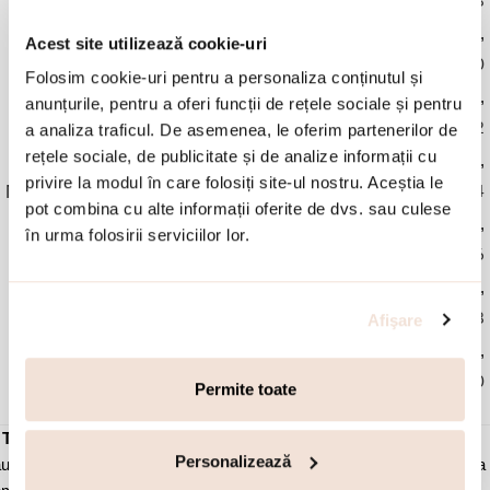
48
,
Acest site utilizează cookie-uri
50
Folosim cookie-uri pentru a personaliza conținutul și
,
anunțurile, pentru a oferi funcții de rețele sociale și pentru
52
a analiza traficul. De asemenea, le oferim partenerilor de
rețele sociale, de publicitate și de analize informații cu
,
privire la modul în care folosiți site-ul nostru. Aceștia le
Marime Inel
54
pot combina cu alte informații oferite de dvs. sau culese
,
în urma folosirii serviciilor lor.
56
,
Afişare
58
,
60
Permite toate
✓
Transport gratuit
la comenzi de peste 450 lei
✓ Livrare
prin curier
Personalizează
u la easybox
✓ Schimb/retur garantat
timp de 14 zile de la primirea