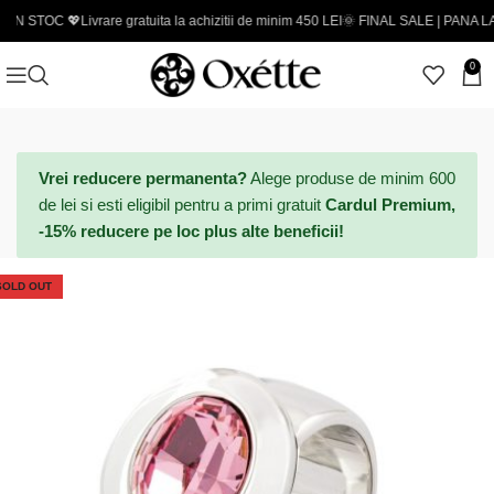
OC 💖
Livrare gratuita la achizitii de minim 450 LEI
🌞 FINAL SALE | PANA LA -50% - 
0
Vrei reducere permanenta?
Alege produse de minim 600
de lei si esti eligibil pentru a primi gratuit
Cardul Premium,
-15% reducere pe loc plus alte beneficii!
SOLD OUT