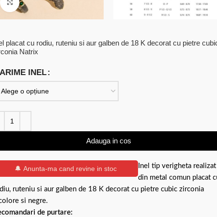
Click to enlarge
el placat cu rodiu, ruteniu si aur galben de 18 K decorat cu pietre cubi
rconia Natrix
ARIME INEL
Adauga in cos
Inel tip verigheta realizat
🔔 Anunta-ma cand revine in stoc
din metal comun placat c
diu, ruteniu si aur galben de 18 K decorat cu pietre cubic zirconia
colore si negre.
comandari de purtare: