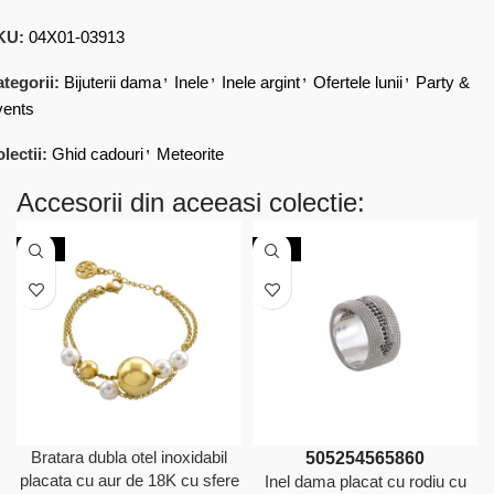
KU:
04X01-03913
,
,
,
,
tegorii:
Bijuterii dama
Inele
Inele argint
Ofertele lunii
Party &
vents
,
lectii:
Ghid cadouri
Meteorite
Accesorii din aceeasi colectie:
-20%
-50%
Bratara dubla otel inoxidabil
50
52
54
56
58
60
placata cu aur de 18K cu sfere
Inel dama placat cu rodiu cu