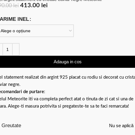
413.00
lei
90.00
lei
ARIME INEL
Adauga in cos
el statement realizat din argint 925 placat cu rodiu si decorat cu crist
viar negre.
comandari de purtare
:
elul Meteorite iti va completa perfect atat o tinuta de zi cat si una de
ara. Alege-ti masura potrivita si pregateste-te sa te faci remarcata!
Greutate
Nu se aplică