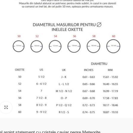
Click to enlarge
el argint statement cu cristale caviar negre Meteorite