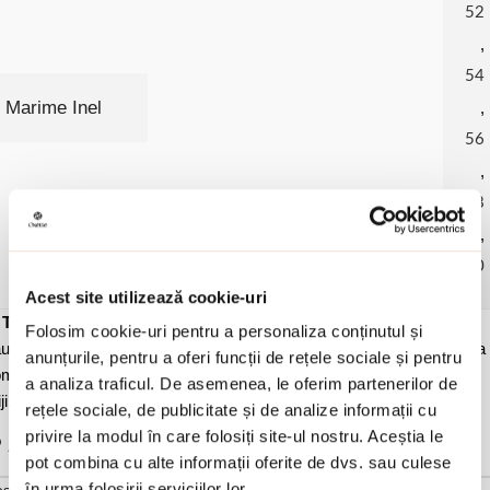
52
,
54
Marime Inel
,
56
,
58
,
60
Acest site utilizează cookie-uri
✓
Transport gratuit
la comenzi de peste 450 lei
✓ Livrare
prin curier
Folosim cookie-uri pentru a personaliza conținutul și
u la easybox
✓ Schimb/retur garantat
timp de 14 zile de la primirea
anunțurile, pentru a oferi funcții de rețele sociale și pentru
menzii
✓ Garantie de conformitate conform legii-
Cumperi fara
a analiza traficul. De asemenea, le oferim partenerilor de
ji.
✓ Ambalaj cadou tip sac Oxette sau Loisir.
rețele sociale, de publicitate și de analize informații cu
privire la modul în care folosiți site-ul nostru. Aceștia le
Adauga in wishlist
pot combina cu alte informații oferite de dvs. sau culese
în urma folosirii serviciilor lor.