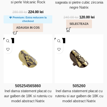
si perle Volcanic Rock
sageata si pietre cubic zirconia
negre Natrix
224.00
lei
280.00
lei
120.00
lei
240.00
lei
💎 Premium: Extra reducere la
checkout
SELECTEAZA
ADAUGA IN COS
-50%
-50%
50
52
54
56
58
60
50
52
60
Inel dama statement placat cu
Inel dama statement placat cu
aur galben de 18K si ruteniu cu
ruteniu si aur galben de 18K cu
model abstract Natrix
model abstract Natrix