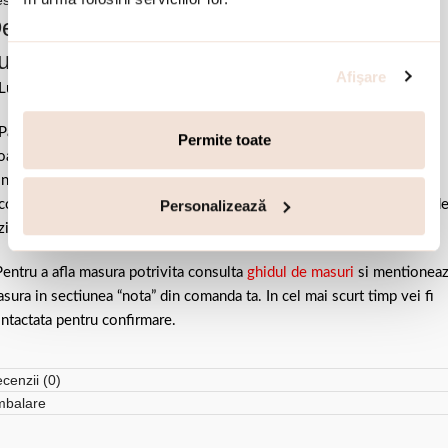
scriere si detalii
escrierea produsului Inel argint statement
u cristale caviar negre Meteorite:
Afişare
Lungime 3.5 cm x latime 2.9 cm.
Pastrati bijuteria in ambalajul original sau intr-un saculet de catifea
Permite toate
ale pentru a evita frecarea sau lovirea de alte materiale. Evitati
ntactul cu apa si produsele cosmetice. Dupa fiecare purtare este
Personalizează
comandat sa o lustruiti cu o laveta curata pentru a evita depunerea d
ziduuri.
entru a afla masura potrivita consulta
ghidul de masuri
si mentionea
sura in sectiunea “nota” din comanda ta. In cel mai scurt timp vei fi
ntactata pentru confirmare.
cenzii (0)
mbalare