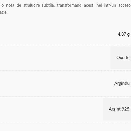
 o nota de stralucire subtila, transformand acest inel intr-un acceso
azie.
4.87 g
Oxette
Argintiu
Argint 925