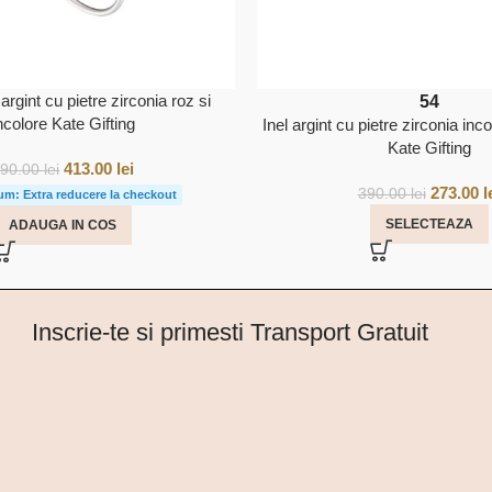
 argint cu pietre zirconia roz si
54
ncolore Kate Gifting
Inel argint cu pietre zirconia inco
Kate Gifting
413.00
lei
590.00
lei
273.00
l
390.00
lei
um: Extra reducere la checkout
SELECTEAZA
ADAUGA IN COS
Inscrie-te si primesti Transport Gratuit