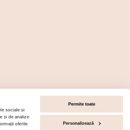
Permite toate
le sociale și
te și de analize
Personalizează
ormații oferite