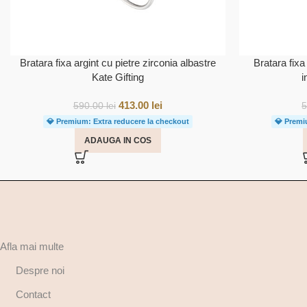
Bratara fixa argint cu pietre zirconia albastre
Bratara fixa
Kate Gifting
i
413.00
lei
590.00
lei
💎 Premium: Extra reducere la checkout
💎 Premi
ADAUGA IN COS
Afla mai multe
Despre noi
Contact