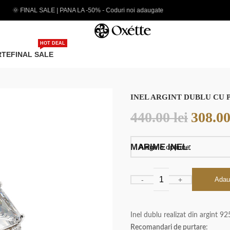
- Coduri noi adaugate
EXTRA 5% CARD PREMIUM
HOT DEAL
RTE
FINAL SALE
INEL ARGINT DUBLU CU
440.00
lei
308.0
MARIME INEL
Adau
Inel dublu realizat din argint 92
Recomandari de purtare
: