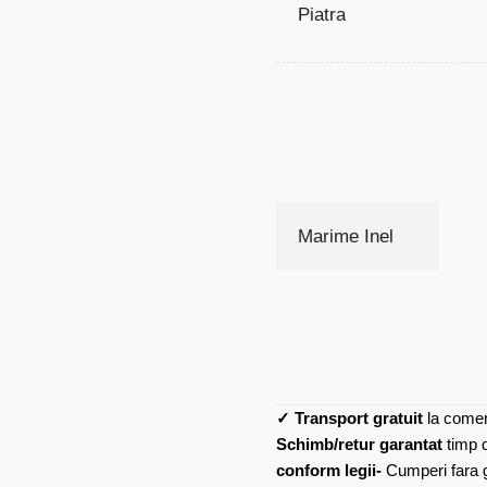
Piatra
Marime Inel
✓
Transport gratuit
la comen
Schimb/retur garantat
timp 
conform legii-
Cumperi fara gr