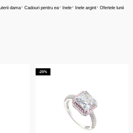
,
,
,
,
juterii dama
Cadouri pentru ea
Inele
Inele argint
Ofertele lunii
-20%