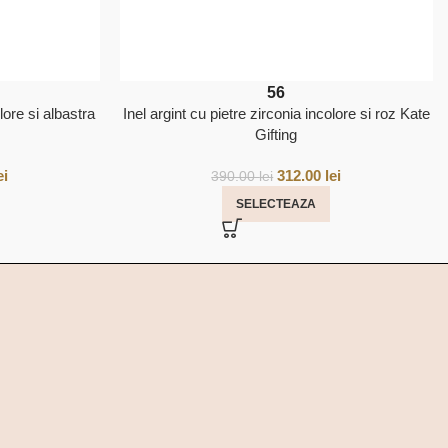
56
lore si albastra
Inel argint cu pietre zirconia incolore si roz Kate
Gifting
ei
312.00
lei
390.00
lei
SELECTEAZA