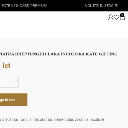
NOUTATI IN STOC 💖
Livrare gratuita la
0
 PIATRA DREPTUNGHIULARA INCOLORA KATE GIFTING
0
lei
ga in cos
5 placat cu rodiu si decorat cu pietre cubic zirconia incolore.