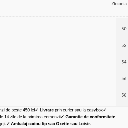
Zirconia
50
,
52
,
54
,
56
,
58
zi de peste 450 lei
✓ Livrare
prin curier sau la easybox
✓
de 14 zile de la primirea comenzii
✓ Garantie de conformitate
iji.
✓ Ambalaj cadou tip sac Oxette sau Loisir.