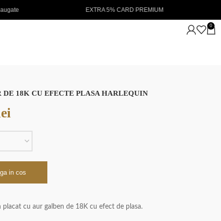
A 5% CARD PREMIUM
NOUTATI IN STOC 💖
0
R DE 18K CU EFECTE PLASA HARLEQUIN
lei
ga in cos
n placat cu aur galben de 18K cu efect de plasa.