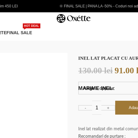
 FINAL SALE | PANA LA -50% - Coduri noi adaugate
EXTR
HOT DEAL
RTE
FINAL SALE
INEL LAT PLACAT CU AU
130.00
lei
91.00
MARIME INEL
Adau
Inel lat realizat din metal comu
Recomandari de purtare
: