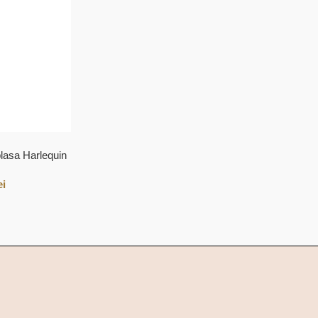
 plasa Harlequin
ei