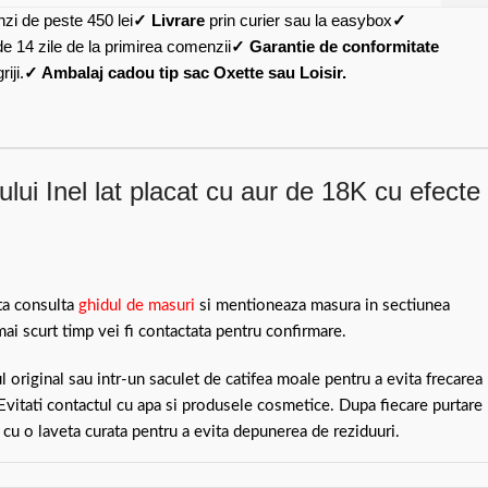
zi de peste 450 lei
✓ Livrare
prin curier sau la easybox
✓
de 14 zile de la primirea comenzii
✓ Garantie de conformitate
iji.
✓ Ambalaj cadou tip sac Oxette sau Loisir.
lui Inel lat placat cu aur de 18K cu efecte
ita consulta
ghidul de masuri
si mentioneaza masura in sectiunea
mai scurt timp vei fi contactata pentru confirmare.
ul original sau intr-un saculet de catifea moale pentru a evita frecarea
 Evitati contactul cu apa si produsele cosmetice. Dupa fiecare purtare
 cu o laveta curata pentru a evita depunerea de reziduuri.