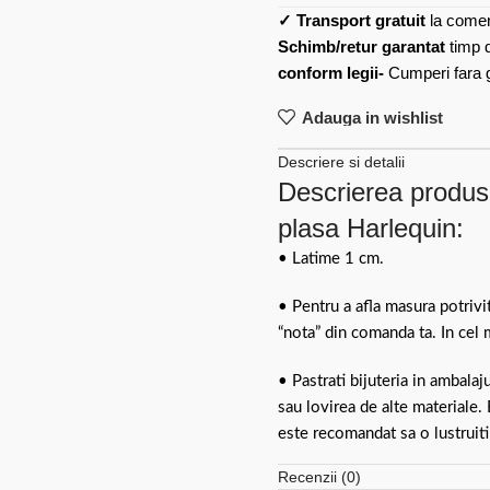
✓
Transport gratuit
la comen
Schimb/retur garantat
timp 
conform legii-
Cumperi fara gr
Adauga in wishlist
Descriere si detalii
Descrierea produsu
plasa Harlequin:
• Latime 1 cm.
• Pentru a afla masura potriv
“nota” din comanda ta. In cel 
• Pastrati bijuteria in ambalaj
sau lovirea de alte materiale.
este recomandat sa o lustruiti
Recenzii (0)