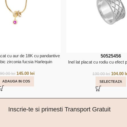
lacat cu aur de 18K cu pandantive
50
52
54
56
ubic zirconia fucsia Harlequin
Inel lat placat cu rodiu cu efect
145.00
lei
104.00
l
290.00
lei
130.00
lei
ADAUGA IN COS
SELECTEAZA
Inscrie-te si primesti Transport Gratuit