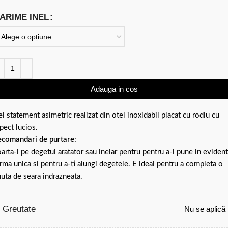
ARIME INEL
Adauga in cos
el statement asimetric realizat din otel inoxidabil placat cu rodiu cu
pect lucios.
comandari de purtare
:
arta-l pe degetul aratator sau inelar pentru pentru a-i pune in eviden
rma unica si pentru a-ti alungi degetele. E ideal pentru a completa o
nuta de seara indrazneata.
Greutate
Nu se aplică