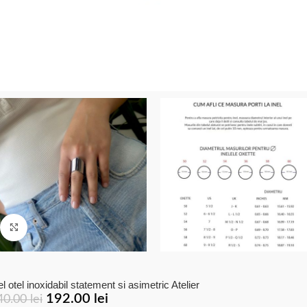
Click to enlarge
el otel inoxidabil statement si asimetric Atelier
192.00
lei
40.00
lei