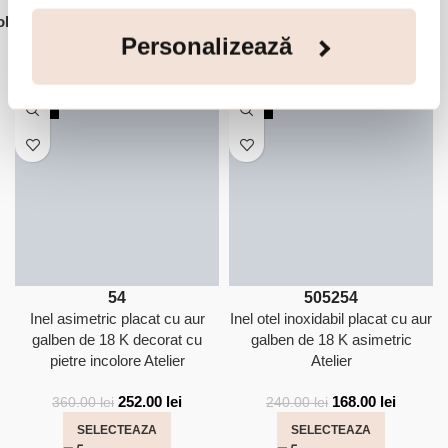
lectie:
Atelier
Personalizează
Accesorii din aceeasi colectie:
-30%
-30%
54
50
52
54
Inel asimetric placat cu aur
Inel otel inoxidabil placat cu aur
galben de 18 K decorat cu
galben de 18 K asimetric
pietre incolore Atelier
Atelier
252.00
lei
168.00
lei
360.00
lei
240.00
lei
SELECTEAZA
SELECTEAZA