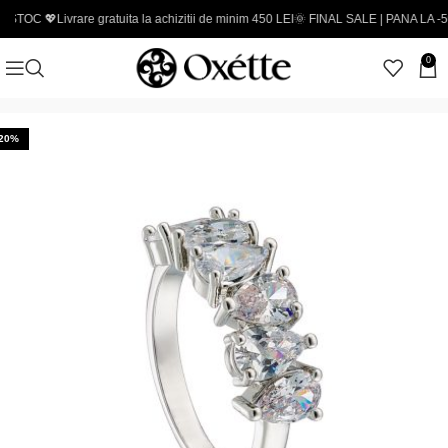
rare gratuita la achizitii de minim 450 LEI
🌞 FINAL SALE | PANA LA -50% - Coduri 
0
-20%