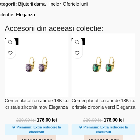
,
,
tegorii:
Bijuterii dama
Inele
Ofertele lunii
lectie:
Eleganza
Accesorii din aceeasi colectie:
-20%
-20%
Cercei placati cu aur de 18K cu
Cercei placati cu aur de 18K cu
cristale zirconia mov Eleganza
cristale zirconia verzi Eleganza
176.00
lei
176.00
lei
220.00
lei
220.00
lei
💎 Premium: Extra reducere la
💎 Premium: Extra reducere la
checkout
checkout