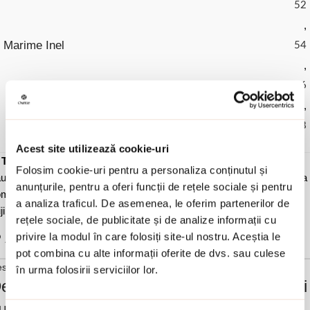
52
,
Marime Inel
54
,
56
,
58
Acest site utilizează cookie-uri
✓
Transport gratuit
la comenzi de peste 450 lei
✓ Livrare
prin curier
Folosim cookie-uri pentru a personaliza conținutul și
u la easybox
✓ Schimb/retur garantat
timp de 14 zile de la primirea
anunțurile, pentru a oferi funcții de rețele sociale și pentru
menzii
✓ Garantie de conformitate conform legii-
Cumperi fara
a analiza traficul. De asemenea, le oferim partenerilor de
ji.
✓ Ambalaj cadou tip sac Oxette sau Loisir.
rețele sociale, de publicitate și de analize informații cu
privire la modul în care folosiți site-ul nostru. Aceștia le
Adauga in wishlist
pot combina cu alte informații oferite de dvs. sau culese
scriere si detalii
în urma folosirii serviciilor lor.
escrierea produsului Inel placat cu rodiu si
ubic zirconia incolore Eleganza: