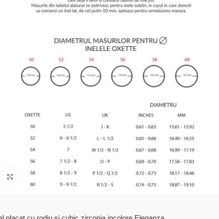
Click to enlarge
el placat cu rodiu si cubic zirconia incolore Eleganza