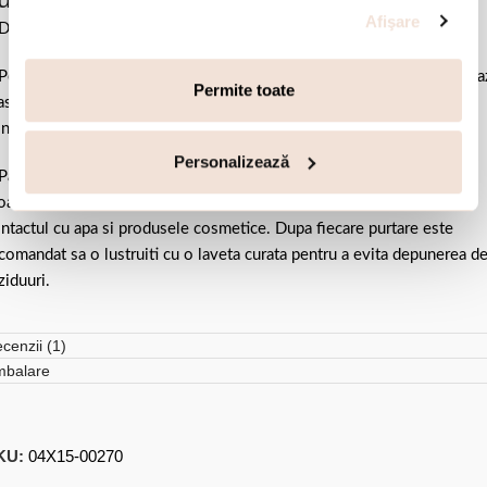
Afişare
Dimensiune pietre 0.6 cm x 0.4 cm.
Pentru a afla masura potrivita consulta
ghidul de masuri
si mentionea
Permite toate
sura in sectiunea “nota” din comanda ta. In cel mai scurt timp vei fi
ntactata pentru confirmare.
Personalizează
Pastrati bijuteria in ambalajul original sau intr-un saculet de catifea
ale pentru a evita frecarea sau lovirea de alte materiale. Evitati
ntactul cu apa si produsele cosmetice. Dupa fiecare purtare este
comandat sa o lustruiti cu o laveta curata pentru a evita depunerea d
ziduuri.
cenzii (1)
mbalare
KU:
04X15-00270