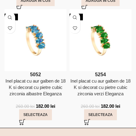
ADAUGA IN COS
ADAUGA IN COS
-30%
-30%
50
52
52
54
Inel placat cu aur galben de 18
Inel placat cu aur galben de 18
K si decorat cu pietre cubic
K si decorat cu pietre cubic
zirconia albastre Eleganza
zirconia verzi Eleganza
182.00
lei
182.00
lei
260.00
lei
260.00
lei
SELECTEAZA
SELECTEAZA