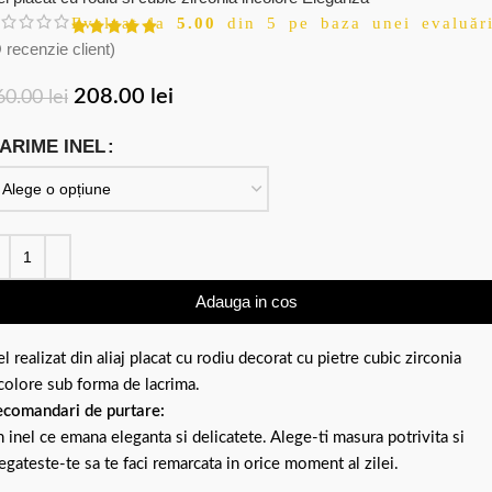
Evaluat la
5.00
din 5 pe baza unei evaluări
 recenzie client)
208.00
lei
60.00
lei
ARIME INEL
Adauga in cos
el realizat din aliaj placat cu rodiu decorat cu pietre cubic zirconia
colore sub forma de lacrima.
comandari de purtare:
 inel ce emana eleganta si delicatete. Alege-ti masura potrivita si
egateste-te sa te faci remarcata in orice moment al zilei.