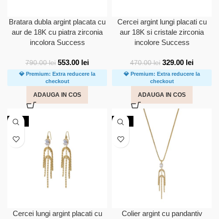
Bratara dubla argint placata cu
Cercei argint lungi placati cu
aur de 18K cu piatra zirconia
aur 18K si cristale zirconia
incolora Success
incolore Success
553.00
lei
329.00
lei
790.00
lei
470.00
lei
💎 Premium: Extra reducere la
💎 Premium: Extra reducere la
checkout
checkout
ADAUGA IN COS
ADAUGA IN COS
-30%
-30%
Cercei lungi argint placati cu
Colier argint cu pandantiv