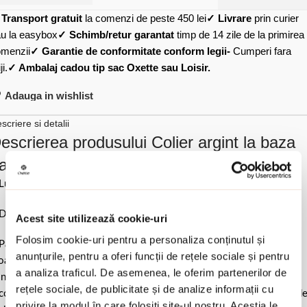
✓
Transport gratuit
la comenzi de peste 450 lei
✓ Livrare
prin curier
u la easybox
✓ Schimb/retur garantat
timp de 14 zile de la primirea
menzii
✓ Garantie de conformitate conform legii-
Cumperi fara
ji.
✓ Ambalaj cadou tip sac Oxette sau Loisir.
Adauga in wishlist
scriere si detalii
escrierea produsului Colier argint la baza
atului decorat cu cercuri Success:
Lungime 47 cm la care se adauga 3 cm extensie.
Diametru fiecare cerc 1.2 cm.
Acest site utilizează cookie-uri
Folosim cookie-uri pentru a personaliza conținutul și
Pastrati bijuteria in ambalajul original sau intr-un saculet de catifea
anunțurile, pentru a oferi funcții de rețele sociale și pentru
ale pentru a evita frecarea sau lovirea de alte materiale. Evitati
a analiza traficul. De asemenea, le oferim partenerilor de
ntactul cu apa si produsele cosmetice. Dupa fiecare purtare este
rețele sociale, de publicitate și de analize informații cu
comandat sa o lustruiti cu o laveta curata pentru a evita depunerea d
privire la modul în care folosiți site-ul nostru. Aceștia le