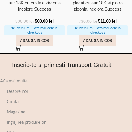
aur 18K cu cristale zirconia
placat cu aur 18K si piatra
incolore Success
ziconia incolora Success
560.00
lei
511.00
lei
800.00
lei
730.00
lei
💎 Premium: Extra reducere la
💎 Premium: Extra reducere la
checkout
checkout
ADAUGA IN COS
ADAUGA IN COS
Inscrie-te si primesti Transport Gratuit
Afla mai multe
Despre noi
Contact
Magazine
Ingrijirea produselor