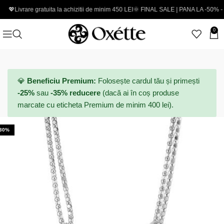
vrare gratuita la achizitii de minim 450 LEI
🌞 FINAL SALE | PANA LA -50% - Coduri 
0
💎
Beneficiu Premium:
Folosește cardul tău și primești
-25%
sau
-35% reducere
(dacă ai în coș produse
marcate cu eticheta Premium de minim 400 lei).
-30%