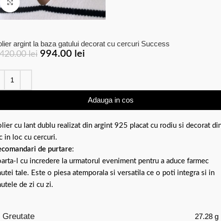
Click to enlarge
lier argint la baza gatului decorat cu cercuri Success
994.00
lei
,420.00
lei
Adauga in cos
lier cu lant dublu realizat din argint 925 placat cu rodiu si decorat di
c in loc cu cercuri.
comandari de purtare
:
arta-l cu incredere la urmatorul eveniment pentru a aduce farmec
nutei tale. Este o piesa atemporala si versatila ce o poti integra si in
nutele de zi cu zi.
Greutate
27.28 g