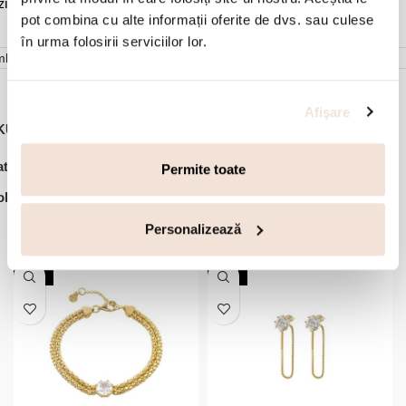
ziduuri.
pot combina cu alte informații oferite de dvs. sau culese
în urma folosirii serviciilor lor.
mbalare
Afişare
KU:
01X01-05458
,
,
,
tegorii:
Bijuterii dama
Coliere
Coliere argint
Ofertele lunii
Permite toate
lectie:
Success
Personalizează
Accesorii din aceeasi colectie:
-30%
-30%