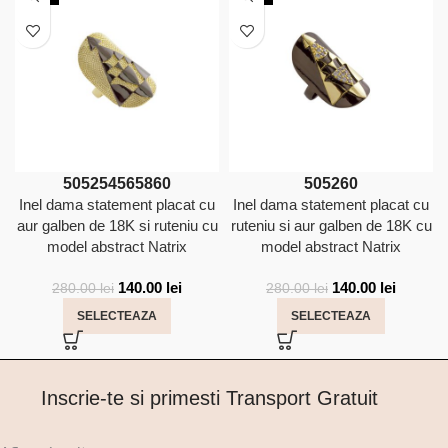
50
52
54
56
58
60
50
52
60
Inel dama statement placat cu
Inel dama statement placat cu
aur galben de 18K si ruteniu cu
ruteniu si aur galben de 18K cu
model abstract Natrix
model abstract Natrix
140.00
lei
140.00
lei
280.00
lei
280.00
lei
SELECTEAZA
SELECTEAZA
Inscrie-te si primesti Transport Gratuit