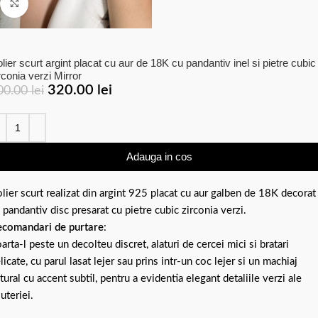
Click to enlarge
lier scurt argint placat cu aur de 18K cu pandantiv inel si pietre cubic
rconia verzi Mirror
320.00
lei
00.00
lei
Adauga in cos
lier scurt realizat din argint 925 placat cu aur galben de 18K decorat
 pandantiv disc presarat cu pietre cubic zirconia verzi.
comandari de purtare
:
arta-l peste un decolteu discret, alaturi de cercei mici si bratari
licate, cu parul lasat lejer sau prins intr-un coc lejer si un machiaj
tural cu accent subtil, pentru a evidentia elegant detaliile verzi ale
juteriei.