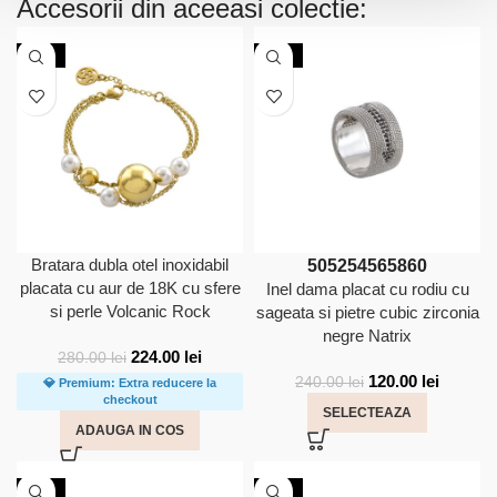
Accesorii din aceeasi colectie:
-20%
-50%
Bratara dubla otel inoxidabil
50
52
54
56
58
60
placata cu aur de 18K cu sfere
Inel dama placat cu rodiu cu
si perle Volcanic Rock
sageata si pietre cubic zirconia
negre Natrix
224.00
lei
280.00
lei
120.00
lei
240.00
lei
💎 Premium: Extra reducere la
checkout
SELECTEAZA
ADAUGA IN COS
-50%
-50%