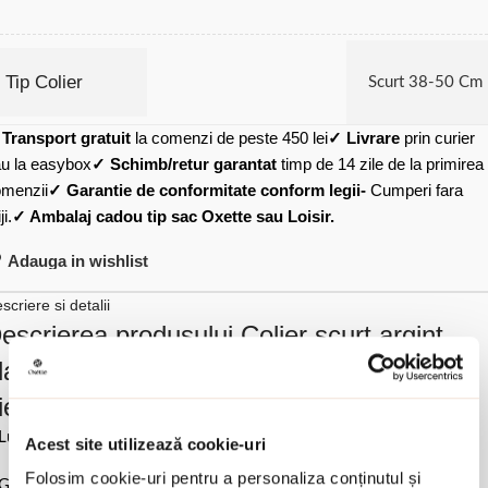
Tip Colier
Scurt 38-50 Cm
✓
Transport gratuit
la comenzi de peste 450 lei
✓ Livrare
prin curier
u la easybox
✓ Schimb/retur garantat
timp de 14 zile de la primirea
menzii
✓ Garantie de conformitate conform legii-
Cumperi fara
ji.
✓ Ambalaj cadou tip sac Oxette sau Loisir.
Adauga in wishlist
scriere si detalii
escrierea produsului Colier scurt argint
lacat cu aur de 18K cu pandantiv inel si
ietre cubic zirconia verzi Mirror:
Lungime 42 cm la care se adauga 3 cm extensie.
Acest site utilizează cookie-uri
Folosim cookie-uri pentru a personaliza conținutul și
Grosime pandantiv 0.5 cm.