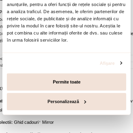
anunțurile, pentru a oferi funcții de rețele sociale și pentru
a analiza traficul. De asemenea, le oferim partenerilor de
Pastrati bijuteria in ambalajul original sau intr-un saculet de catifea
rețele sociale, de publicitate și de analize informații cu
ale pentru a evita frecarea sau lovirea de alte materiale. Evitati
privire la modul în care folosiți site-ul nostru. Aceștia le
ntactul cu apa si produsele cosmetice. Dupa fiecare purtare este
pot combina cu alte informații oferite de dvs. sau culese
comandat sa o lustruiti cu o laveta curata pentru a evita depunerea d
în urma folosirii serviciilor lor.
ziduuri.
cenzii (0)
Afişare
mbalare
Permite toate
KU:
01X05-03799
,
,
,
tegorii:
Bijuterii dama
Coliere
Coliere argint
Coliere cu pandantiv
Personalizează
,
liere placate cu aur
Ofertele lunii
,
lectii:
Ghid cadouri
Mirror