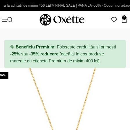
izitii de minim 450 LEI
🌞 FINAL SALE | PANA LA -50% - Coduri noi adaugate
EXTR
0
💎
Beneficiu Premium:
Folosește cardul tău și primești
-25%
sau
-35% reducere
(dacă ai în coș produse
marcate cu eticheta Premium de minim 400 lei).
-20%