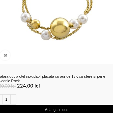
Click to enlarge
atara dubla otel inoxidabil placata cu aur de 18K cu sfere si perle
lcanic Rock
224.00
lei
80.00
lei
Adauga in cos