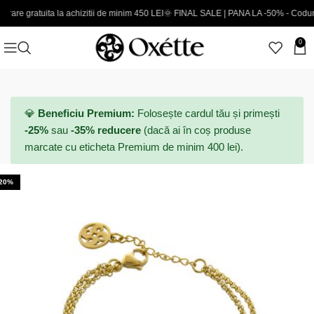
atuita la achizitii de minim 450 LEI
🌞 FINAL SALE | PANA LA -50% - Coduri noi ada
0
💎
Beneficiu Premium:
Folosește cardul tău și primești
-25%
sau
-35% reducere
(dacă ai în coș produse
marcate cu eticheta Premium de minim 400 lei).
-20%