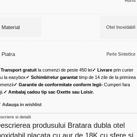
Auriu
Material
Otel Inoxidabil
Piatra
Perle Sintetice
✓
Transport gratuit
la comenzi de peste 450 lei
✓ Livrare
prin curier
u la easybox
✓ Schimb/retur garantat
timp de 14 zile de la primirea
menzii
✓ Garantie de conformitate conform legii-
Cumperi fara
ji.
✓ Ambalaj cadou tip sac Oxette sau Loisir.
Adauga in wishlist
scriere si detalii
escrierea produsului Bratara dubla otel
noxidabil placata cu aur de 18K cu sfere si