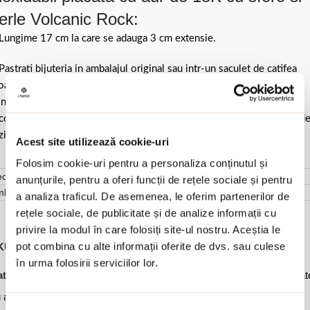
erle Volcanic Rock:
Lungime 17 cm la care se adauga 3 cm extensie.
Pastrati bijuteria in ambalajul original sau intr-un saculet de catifea
ale pentru a evita frecarea sau lovirea de alte materiale. Evitati
ntactul cu apa si produsele cosmetice. Dupa fiecare purtare este
comandat sa o lustruiti cu o laveta curata pentru a evita depunerea d
ziduuri.
Acest site utilizează cookie-uri
Folosim cookie-uri pentru a personaliza conținutul și
cenzii (0)
anunțurile, pentru a oferi funcții de rețele sociale și pentru
mbalare
a analiza traficul. De asemenea, le oferim partenerilor de
rețele sociale, de publicitate și de analize informații cu
privire la modul în care folosiți site-ul nostru. Aceștia le
pot combina cu alte informații oferite de dvs. sau culese
KU:
02X27-00512
în urma folosirii serviciilor lor.
,
,
,
tegorii:
Bijuterii dama
Bratari
Bratari otel inoxidabil
Bratari placat
,
 aur
Ofertele lunii