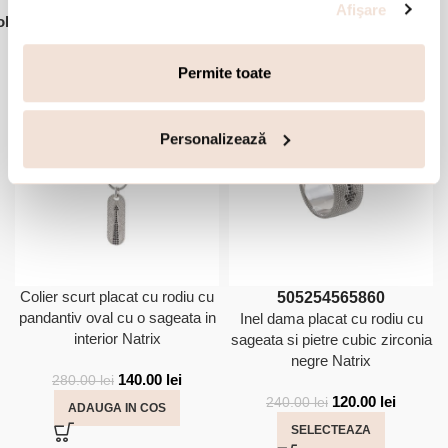
Afişare
,
lectii:
Ghid cadouri
Volcanic Rock
Accesorii din aceeasi colectie:
Permite toate
-50%
-50%
Personalizează
Colier scurt placat cu rodiu cu
50
52
54
56
58
60
pandantiv oval cu o sageata in
Inel dama placat cu rodiu cu
interior Natrix
sageata si pietre cubic zirconia
negre Natrix
140.00
lei
280.00
lei
120.00
lei
240.00
lei
ADAUGA IN COS
SELECTEAZA