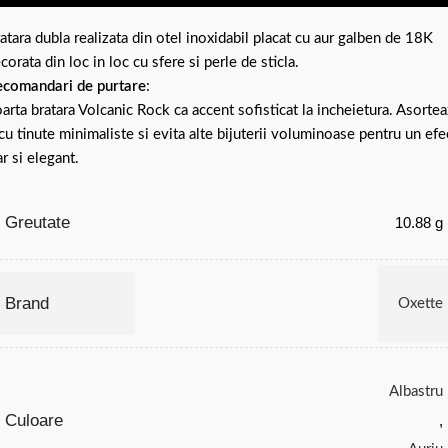
atara dubla realizata din otel inoxidabil placat cu aur galben de 18K
corata din loc in loc cu sfere si perle de sticla.
comandari de purtare
:
arta bratara Volcanic Rock ca accent sofisticat la incheietura. Asortea
cu tinute minimaliste si evita alte bijuterii voluminoase pentru un efe
ar si elegant.
Greutate
10.88 g
Brand
Oxette
Albastru
Culoare
,