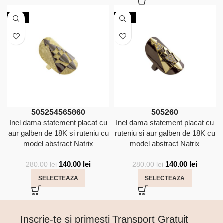
-50%
-50%
50
52
54
56
58
60
50
52
60
Inel dama statement placat cu
Inel dama statement placat cu
aur galben de 18K si ruteniu cu
ruteniu si aur galben de 18K cu
model abstract Natrix
model abstract Natrix
140.00
lei
140.00
lei
280.00
lei
280.00
lei
SELECTEAZA
SELECTEAZA
Inscrie-te si primesti Transport Gratuit