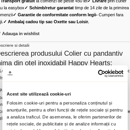
✓
Transport gratuit
la comenzi de peste 450 lei
✓ Livrare
prin curier
u la easybox
✓ Schimb/retur garantat
timp de 14 zile de la primirea
menzii
✓ Garantie de conformitate conform legii-
Cumperi fara
ji.
✓ Ambalaj cadou tip sac Oxette sau Loisir.
Adauga in wishlist
scriere si detalii
escrierea produsului Colier cu pandantiv
nima din otel inoxidabil Happy Hearts:
Lungime 45 cm & 5 cm (extensie) / 2 cm (lungime pandantiv) & 0.6 
ristal).
Pastrati bijuteria in ambalajul original sau intr-un saculet de catifea
Acest site utilizează cookie-uri
ale pentru a evita frecarea sau lovirea de alte materiale. Evitati
Folosim cookie-uri pentru a personaliza conținutul și
ntactul cu apa si produsele cosmetice. Dupa fiecare purtare este
anunțurile, pentru a oferi funcții de rețele sociale și pentru
comandat sa o lustruiti cu o laveta curata pentru a evita depunerea d
a analiza traficul. De asemenea, le oferim partenerilor de
ziduuri.
rețele sociale, de publicitate și de analize informații cu