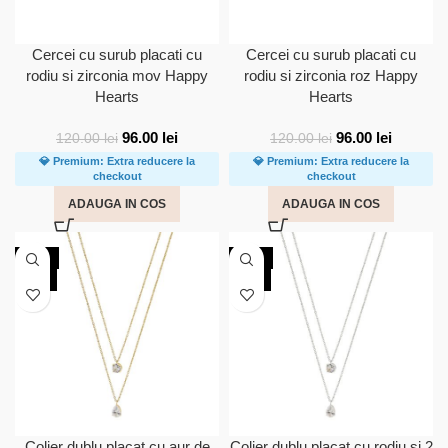
Cercei cu surub placati cu
Cercei cu surub placati cu
rodiu si zirconia mov Happy
rodiu si zirconia roz Happy
Hearts
Hearts
96.00
lei
96.00
lei
120.00
lei
120.00
lei
💎 Premium: Extra reducere la
💎 Premium: Extra reducere la
checkout
checkout
ADAUGA IN COS
ADAUGA IN COS
-20%
-20%
NOU
NOU
Colier dublu placat cu aur de
Colier dublu placat cu rodiu si 2