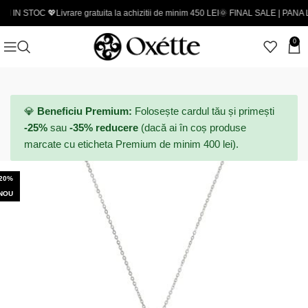
OC 💖
Livrare gratuita la achizitii de minim 450 LEI
🌞 FINAL SALE | PANA LA -50% - 
0
💎
Beneficiu Premium:
Folosește cardul tău și primești
-25%
sau
-35% reducere
(dacă ai în coș produse
marcate cu eticheta Premium de minim 400 lei).
-20%
NOU