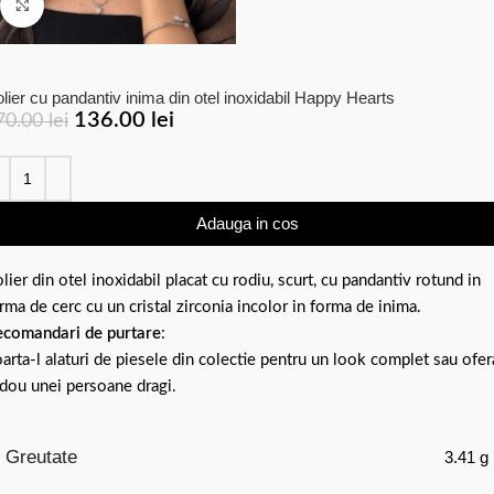
Click to enlarge
lier cu pandantiv inima din otel inoxidabil Happy Hearts
136.00
lei
70.00
lei
Adauga in cos
lier din otel inoxidabil placat cu rodiu, scurt, cu pandantiv rotund in
rma de cerc cu un cristal zirconia incolor in forma de inima.
comandari de purtare
:
arta-l alaturi de piesele din colectie pentru un look complet sau ofer
dou unei persoane dragi.
Greutate
3.41 g