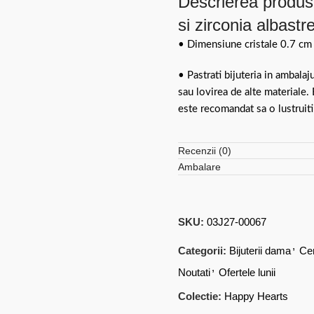
Descrierea produsu
si zirconia albast
• Dimensiune cristale 0.7 cm
• Pastrati bijuteria in ambalaj
sau lovirea de alte materiale.
este recomandat sa o lustruiti
Recenzii (0)
Ambalare
SKU:
03J27-00067
,
Categorii:
Bijuterii dama
Ce
,
Noutati
Ofertele lunii
Colectie:
Happy Hearts