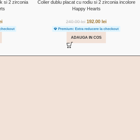
k si 2 zirconia
Colier dublu placat cu rodiu si 2 zirconia incolore
rts
Happy Hearts
ei
192.00
lei
240.00
lei
 checkout
💎 Premium: Extra reducere la checkout
ADAUGA IN COS