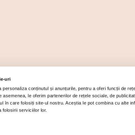
ie-uri
personaliza conținutul și anunțurile, pentru a oferi funcții de rețe
De asemenea, le oferim partenerilor de rețele sociale, de publicita
ul în care folosiți site-ul nostru. Aceștia le pot combina cu alte inf
olosirii serviciilor lor.
, CUI 16742057, Reg. Com.