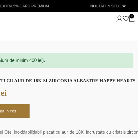
NOUTATI IN STOC 💖
Livrare gratuita la a
0
ium de minim 400 lei).
TI CU AUR DE 18K SI ZIRCONIA ALBASTRE HAPPY HEARTS
lei
ga in cos
el Otel inoxidabilidabil placat cu aur de 18K, incrustate cu cristale zircon