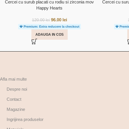
Cercei cu surub placati cu rodiu si zirconia mov
Cercei cu suru
Happy Hearts
96.00
lei
120.00
lei
💎 Premium: Extra reducere la checkout
💎 Premi
ADAUGA IN COS
Afla mai multe
Despre noi
Contact
Magazine
Ingrijirea produselor