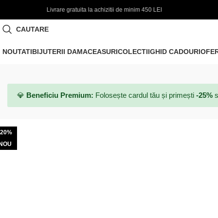
chizitii de minim 450 LEI
🌞 FINAL SALE | PANA LA -50% - C
CAUTARE
NOUTATI
BIJUTERII DAMA
CEASURI
COLECTII
GHID CADOURI
OFE
💎
Beneficiu Premium:
Folosește cardul tău și primești
-25%
s
-20%
NOU