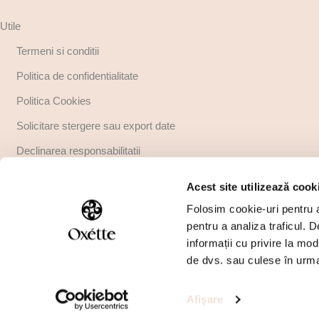
Utile
Termeni si conditii
Politica de confidentialitate
Politica Cookies
Solicitare stergere sau export date
Declinarea responsabilitatii
Copyright
Acest site utilizează cook
Regulamente promotii
Folosim cookie-uri pentru a 
pentru a analiza traficul. 
informații cu privire la mod
de dvs. sau culese în urma f
Afişare
Copyright © 2026 All rights reserved Sc Perideo International Srl