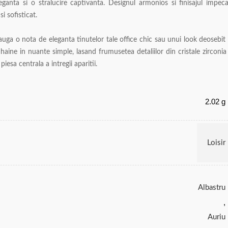
eleganta si o stralucire captivanta. Designul armonios si finisajul impeca
i sofisticat.
auga o nota de eleganta tinutelor tale office chic sau unui look deosebit
haine in nuante simple, lasand frumusetea detaliilor din cristale zirconia
iesa centrala a intregii aparitii.
2.02 g
Loisir
Albastru
,
Auriu