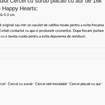
lui Cercei cu surub placati cu aur de 18k
re Happy Hearts:
 & 0.3 cm.
ul original sau intr-un saculet de catifea moale pentru a evita frecarea
 Evitati contactul cu apa si produsele cosmetice. Dupa fiecare purtare
 cu o laveta curata pentru a evita depunerea de reziduuri.
,
,
,
,
rcei
Cercei cu surub
Cercei otel inoxidabil
Cercei placati cu aur