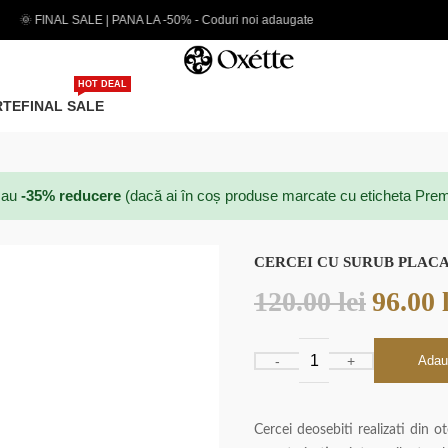
oduri noi adaugate
EXTRA 5% CARD PREMIUM
HOT DEAL
RTE
FINAL SALE
au
-35% reducere
(dacă ai în coș produse marcate cu eticheta Prem
CERCEI CU SURUB PLACA
120.00
lei
96.00
Adau
Cercei deosebiti realizati din ot