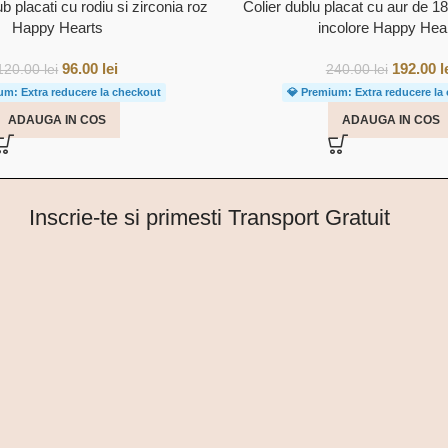
b placati cu rodiu si zirconia roz
Colier dublu placat cu aur de 18
Happy Hearts
incolore Happy Hea
96.00
lei
192.00
l
120.00
lei
240.00
lei
um: Extra reducere la checkout
💎 Premium: Extra reducere la
ADAUGA IN COS
ADAUGA IN COS
Inscrie-te si primesti Transport Gratuit