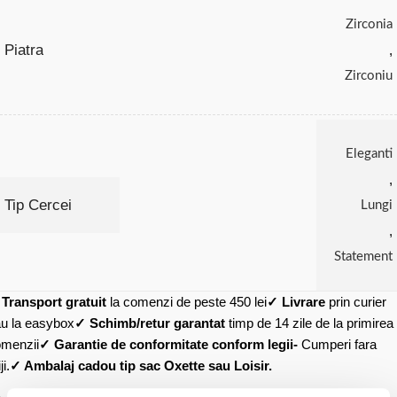
Zirconia
Piatra
,
Zirconiu
Eleganti
,
Tip Cercei
Lungi
,
Statement
✓
Transport gratuit
la comenzi de peste 450 lei
✓ Livrare
prin curier
u la easybox
✓ Schimb/retur garantat
timp de 14 zile de la primirea
menzii
✓ Garantie de conformitate conform legii-
Cumperi fara
ji.
✓ Ambalaj cadou tip sac Oxette sau Loisir.