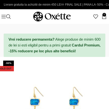
gratuita la achizitii de minim 450 LEI
🌞 FINAL SALE | PANA LA -50% - Coduri noi a
0
Vrei reducere permanenta?
Alege produse de minim 600
de lei si esti eligibil pentru a primi gratuit
Cardul Premium,
-15% reducere pe loc plus alte beneficii!
-50%
SOLD OUT