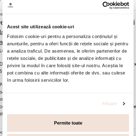
Adauga in wishlist
scriere si detalii
escrierea produsului Cercei argint eleganti
Acest site utilizează cookie-uri
lacati cu aur galben de 18 K cu cristale
Folosim cookie-uri pentru a personaliza conținutul și
aviar negre si pietre albastre Sunset Bis:
anunțurile, pentru a oferi funcții de rețele sociale și pentru
a analiza traficul. De asemenea, le oferim partenerilor de
Lungime totala 5.6 cm.
rețele sociale, de publicitate și de analize informații cu
Dimensiune elemente 1.2 cm x 0.7 cm & 1.5 cm x 0.7 cm & 3.2 cm 
privire la modul în care folosiți site-ul nostru. Aceștia le
5 cm.
pot combina cu alte informații oferite de dvs. sau culese
în urma folosirii serviciilor lor.
Pastrati bijuteria in ambalajul original sau intr-un saculet de catifea
ale pentru a evita frecarea sau lovirea de alte materiale. Evitati
ntactul cu apa si produsele cosmetice. Dupa fiecare purtare este
Afişare
comandat sa o lustruiti cu o laveta curata pentru a evita depunerea d
ziduuri.
Permite toate
cenzii (0)