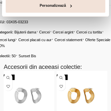
mbalare
Personalizează
KU:
03X05-03233
,
,
,
,
tegorii:
Bijuterii dama
Cercei
Cercei argint
Cercei cu tortita
,
,
,
rcei lungi
Cercei placati cu aur
Cercei statement
Oferte Speciale
50%
,
lectii:
50
Sunset Bis
Accesorii din aceeasi colectie:
-30%
-30%