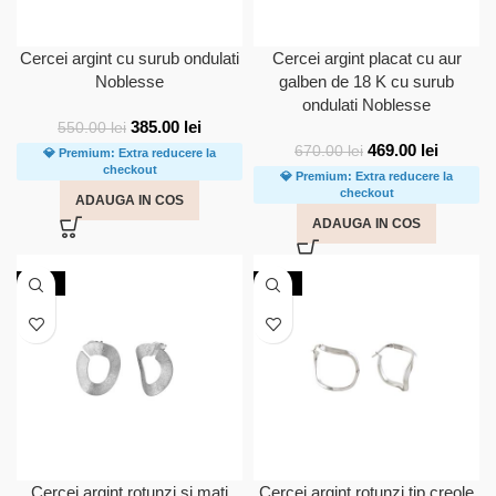
Cercei argint cu surub ondulati
Cercei argint placat cu aur
Noblesse
galben de 18 K cu surub
ondulati Noblesse
385.00
lei
550.00
lei
469.00
lei
670.00
lei
💎 Premium: Extra reducere la
checkout
💎 Premium: Extra reducere la
checkout
ADAUGA IN COS
ADAUGA IN COS
-20%
-20%
Cercei argint rotunzi si mati
Cercei argint rotunzi tip creole