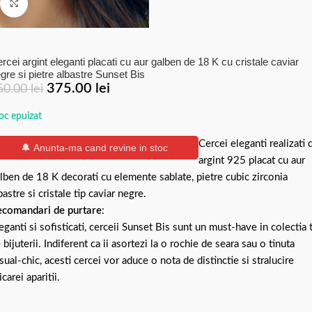
Click to enlarge
rcei argint eleganti placati cu aur galben de 18 K cu cristale caviar
gre si pietre albastre Sunset Bis
375.00
lei
50.00
lei
oc epuizat
Cercei eleganti realizati 
🔔 Anunta-ma cand revine in stoc
argint 925 placat cu aur
lben de 18 K decorati cu elemente sablate, pietre cubic zirconia
bastre si cristale tip caviar negre.
comandari de purtare
:
eganti si sofisticati, cerceii Sunset Bis sunt un must-have in colectia 
 bijuterii. Indiferent ca ii asortezi la o rochie de seara sau o tinuta
sual-chic, acesti cercei vor aduce o nota de distinctie si stralucire
icarei aparitii.