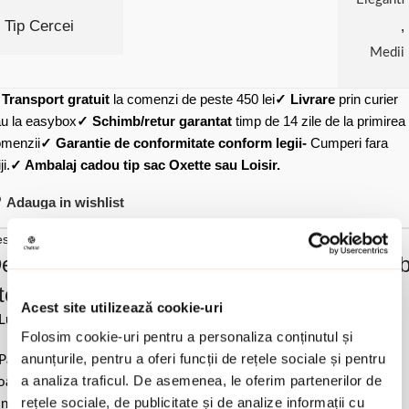
Tip Cercei
,
Medii
✓
Transport gratuit
la comenzi de peste 450 lei
✓ Livrare
prin curier
u la easybox
✓ Schimb/retur garantat
timp de 14 zile de la primirea
menzii
✓ Garantie de conformitate conform legii-
Cumperi fara
ji.
✓ Ambalaj cadou tip sac Oxette sau Loisir.
Adauga in wishlist
scriere si detalii
escrierea produsului Cercei medii cu suru
tel inoxidabil si cercuri Links:
Acest site utilizează cookie-uri
Lungime 3.8 cm / Dimensiune elemente 1.5 cm & 2 cm.
Folosim cookie-uri pentru a personaliza conținutul și
anunțurile, pentru a oferi funcții de rețele sociale și pentru
Pastrati bijuteria in ambalajul original sau intr-un saculet de catifea
a analiza traficul. De asemenea, le oferim partenerilor de
ale pentru a evita frecarea sau lovirea de alte materiale. Evitati
rețele sociale, de publicitate și de analize informații cu
ntactul cu apa si produsele cosmetice. Dupa fiecare purtare este