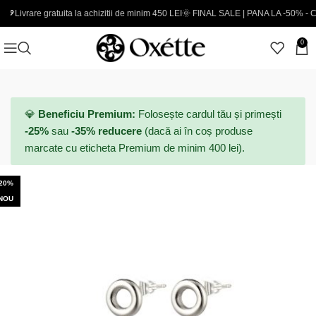
 gratuita la achizitii de minim 450 LEI
🌞 FINAL SALE | PANA LA -50% - Coduri noi 
0
💎
Beneficiu Premium:
Folosește cardul tău și primești
-25%
sau
-35% reducere
(dacă ai în coș produse
marcate cu eticheta Premium de minim 400 lei).
-20%
NOU