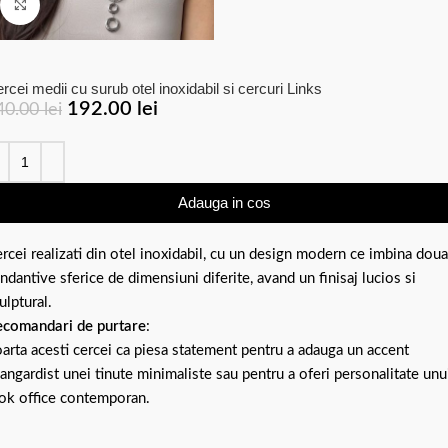
Click to enlarge
rcei medii cu surub otel inoxidabil si cercuri Links
192.00
lei
40.00
lei
Adauga in cos
rcei realizati din otel inoxidabil, cu un design modern ce imbina doua
ndantive sferice de dimensiuni diferite, avand un finisaj lucios si
ulptural.
comandari de purtare
:
arta acesti cercei ca piesa statement pentru a adauga un accent
angardist unei tinute minimaliste sau pentru a oferi personalitate unu
ok office contemporan.