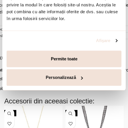
privire la modul în care folosiți site-ul nostru. Aceștia le
comandat sa o lustruiti cu o laveta curata pentru a evita depunerea d
pot combina cu alte informații oferite de dvs. sau culese
ziduuri.
în urma folosirii serviciilor lor.
cenzii (0)
mbalare
Afişare
KU:
03X03-00134
Permite toate
,
,
,
,
tegorii:
Bijuterii dama
Cercei
Cercei cu surub
Cercei lungi
Cerc
,
,
Personalizează
el inoxidabil
Noutati
Ofertele lunii
lectie:
Links
Accesorii din aceeasi colectie:
NOU
NOU