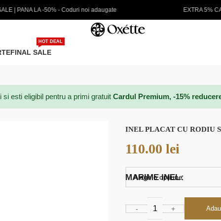
ugate
EXTRA 5% CARD PREMIUM
HOT DEAL
RTE
FINAL SALE
 esti eligibil pentru a primi gratuit
Cardul Premium, -15% reducere p
INEL PLACAT CU RODIU 
110.00
lei
MARIME INEL
Adau