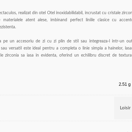
aculos, realizat din otel Otel inoxidabilidabil, incrustat cu cristale zircon
materialele atent alese, imbinand perfect liniile clasice cu accent
zistenta.
 pe un accesoriu de zi cu zi plin de stil sau integreaza-l intr-un out
l sau versatil este ideal pentru a completa o linie simpla a hainelor, las
ale zirconia sa iasa in evidenta, oferind un echilibru discret de textura
2.51 g
Loisir