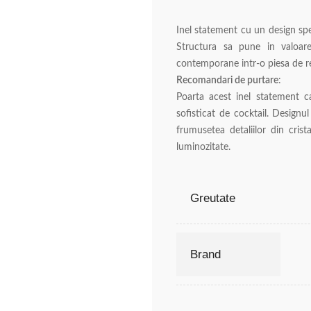
Inel statement cu un design spect
Structura sa pune in valoare 
contemporane intr-o piesa de re
Recomandari de purtare
:
Poarta acest inel statement ca
sofisticat de cocktail. Designu
frumusetea detaliilor din crist
luminozitate.
Greutate
Brand