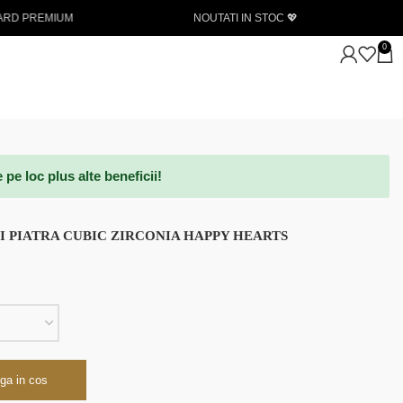
NOUTATI IN STOC 💖
Livrare gratuita la achizitii de min
0
e loc plus alte beneficii!
SI PIATRA CUBIC ZIRCONIA HAPPY HEARTS
ga in cos