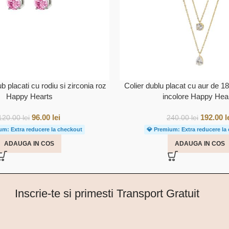
b placati cu rodiu si zirconia roz
Colier dublu placat cu aur de 18
Happy Hearts
incolore Happy Hea
96.00
lei
192.00
l
120.00
lei
240.00
lei
um: Extra reducere la checkout
💎 Premium: Extra reducere la
ADAUGA IN COS
ADAUGA IN COS
Inscrie-te si primesti Transport Gratuit