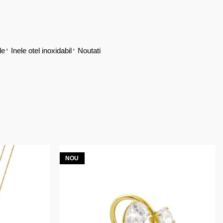
,
,
le
Inele otel inoxidabil
Noutati
NOU