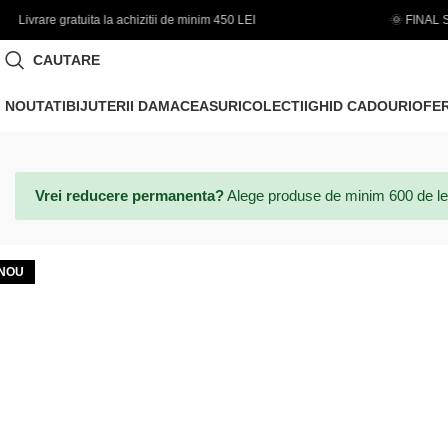
im 450 LEI
🌞 FINAL SALE | PANA LA -50% - Coduri noi ada
CAUTARE
NOUTATI
BIJUTERII DAMA
CEASURI
COLECTII
GHID CADOURI
OFE
Vrei reducere permanenta?
Alege produse de minim 600 de lei si
NOU