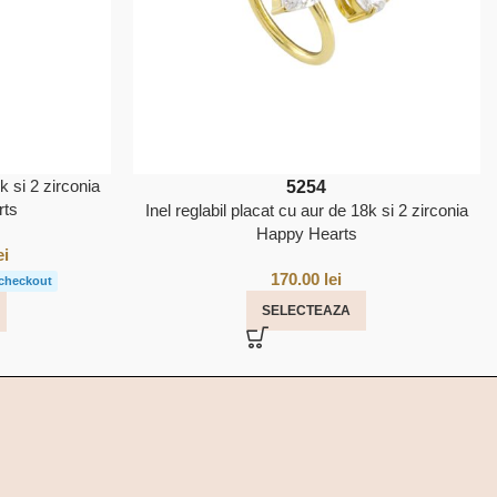
k si 2 zirconia
52
54
rts
Inel reglabil placat cu aur de 18k si 2 zirconia
Happy Hearts
ei
170.00
lei
 checkout
SELECTEAZA