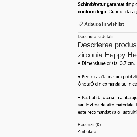
Schimb/retur garantat
timp 
conform legii-
Cumperi fara gr
Adauga in wishlist
Descriere si detalii
Descrierea produsul
zirconia Happy He
• Dimensiune cristal 0.7 cm.
• Pentru a afla masura potriv
ÒnotaÓ din comanda ta. In cel
• Pastrati bijuteria in ambalaj
sau lovirea de alte materiale.
este recomandat sa o lustruiti
Recenzii (0)
Ambalare