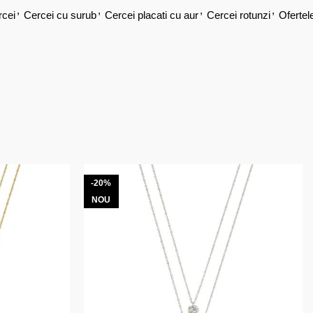
,
,
,
,
rcei
Cercei cu surub
Cercei placati cu aur
Cercei rotunzi
Ofertel
-20%
NOU