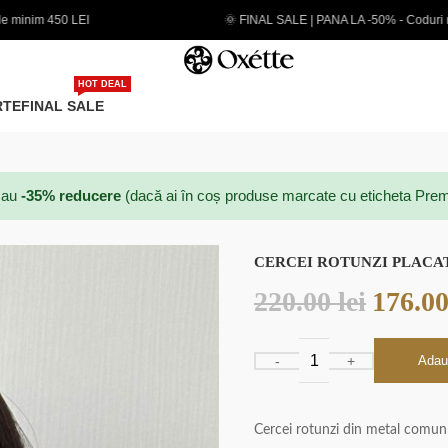
FINAL SALE | PANA LA -50% - Coduri noi adaugate
EXTRA
HOT DEAL
RTE
FINAL SALE
au
-35% reducere
(dacă ai în coș produse marcate cu eticheta Prem
CERCEI ROTUNZI PLACAT
220.00
lei
176.0
Adau
Cercei rotunzi din metal comun p