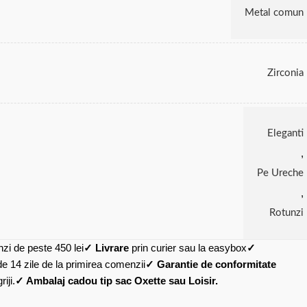
Metal comun
Zirconia
Eleganti
,
Pe Ureche
,
Rotunzi
zi de peste 450 lei
✓ Livrare
prin curier sau la easybox
✓
de 14 zile de la primirea comenzii
✓ Garantie de conformitate
iji.
✓ Ambalaj cadou tip sac Oxette sau Loisir.