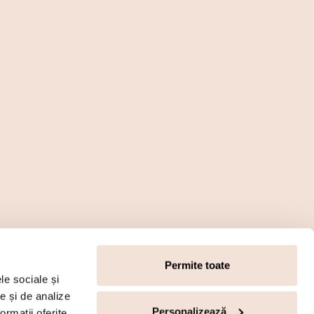
Permite toate
le sociale și
te și de analize
Personalizează
ormații oferite