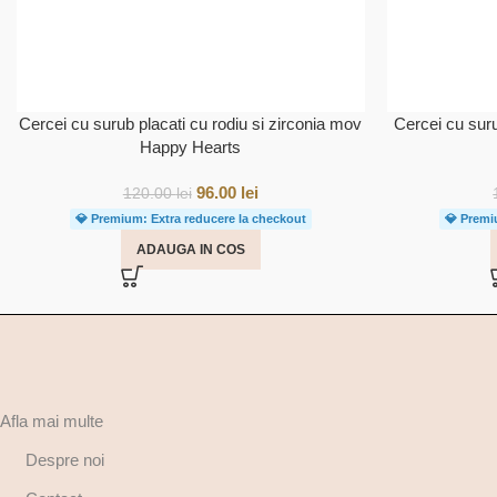
Cercei cu surub placati cu rodiu si zirconia mov
Cercei cu suru
Happy Hearts
96.00
lei
120.00
lei
💎 Premium: Extra reducere la checkout
💎 Premi
ADAUGA IN COS
Afla mai multe
Despre noi