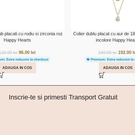
b placati cu rodiu si zirconia roz
Colier dublu placat cu aur de 18
Happy Hearts
incolore Happy Hea
96.00
lei
192.00
l
120.00
lei
240.00
lei
um: Extra reducere la checkout
💎 Premium: Extra reducere la
ADAUGA IN COS
ADAUGA IN COS
Inscrie-te si primesti Transport Gratuit