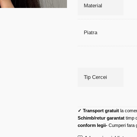
Material
Piatra
Tip Cercei
✓
Transport gratuit
la comen
Schimb/retur garantat
timp 
conform legii-
Cumperi fara gr