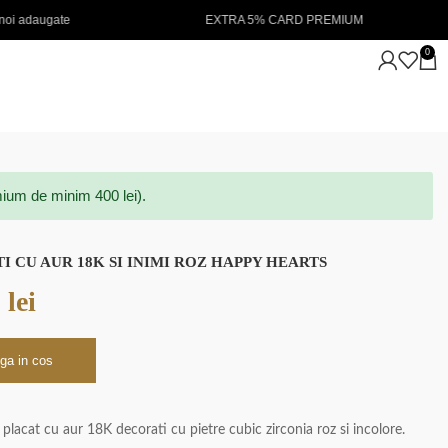
 5% CARD PREMIUM
NOUTATI IN STOC 💖
0
ium de minim 400 lei).
I CU AUR 18K SI INIMI ROZ HAPPY HEARTS
0
lei
ga in cos
lacat cu aur 18K decorati cu pietre cubic zirconia roz si incolore.