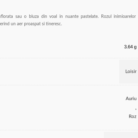
nflorata sau o bluza din voal in nuante pastelate. Rozul inimioarelor
erind un aer proaspat si tineresc.
3.64 g
Loisir
Auriu
,
Roz