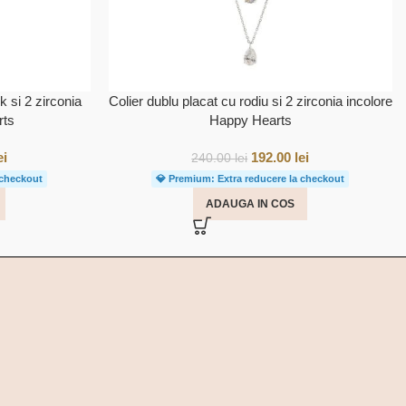
k si 2 zirconia
Colier dublu placat cu rodiu si 2 zirconia incolore
rts
Happy Hearts
ei
192.00
lei
240.00
lei
 checkout
💎 Premium: Extra reducere la checkout
ADAUGA IN COS