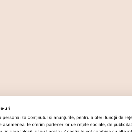
ie-uri
personaliza conținutul și anunțurile, pentru a oferi funcții de rețe
De asemenea, le oferim partenerilor de rețele sociale, de publicita
ul în care folosiți site-ul nostru. Aceștia le pot combina cu alte inf