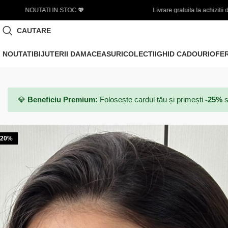
Livrare gratuita la achizitii de minim 450 LEI
🌞 
CAUTARE
NOUTATI
BIJUTERII DAMA
CEASURI
COLECTII
GHID CADOURI
OFE
💎
Beneficiu Premium:
Folosește cardul tău și primești
-25%
s
-20%