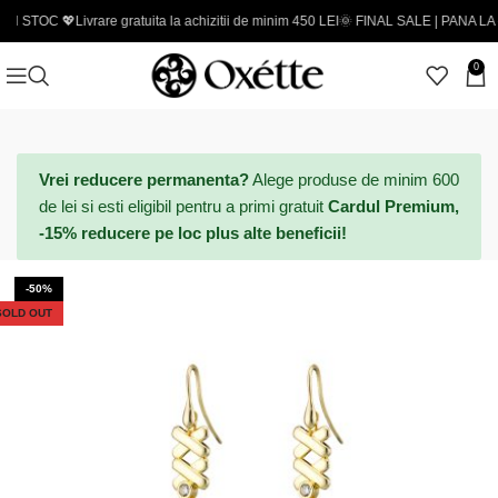
💖
Livrare gratuita la achizitii de minim 450 LEI
🌞 FINAL SALE | PANA LA -50% - Cod
0
Vrei reducere permanenta?
Alege produse de minim 600
de lei si esti eligibil pentru a primi gratuit
Cardul Premium,
-15% reducere pe loc plus alte beneficii!
-50%
SOLD OUT