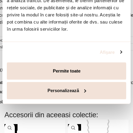
a analiza traficul. De asemenea, le oferim partenerilor de
ale pentru a evita frecarea sau lovirea de alte materiale. Evitati
rețele sociale, de publicitate și de analize informații cu
ntactul cu apa si produsele cosmetice. Dupa fiecare purtare este
privire la modul în care folosiți site-ul nostru. Aceștia le
comandat sa o lustruiti cu o laveta curata pentru a evita depunerea d
pot combina cu alte informații oferite de dvs. sau culese
ziduuri.
în urma folosirii serviciilor lor.
cenzii (0)
mbalare
Afişare
KU:
03L15-01778
Permite toate
,
,
,
,
tegorii:
Bijuterii dama
Cercei
Cercei cu tortita
Cercei lungi
Cerc
,
,
Personalizează
acati cu aur
Cercei statement
Oferte Speciale -50%
lectie:
Desmos
Accesorii din aceeasi colectie:
-20%
-20%