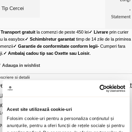
Tip Cercei
,
Statement
✓
Transport gratuit
la comenzi de peste 450 lei
✓ Livrare
prin curier
u la easybox
✓ Schimb/retur garantat
timp de 14 zile de la primirea
menzii
✓ Garantie de conformitate conform legii-
Cumperi fara
ji.
✓ Ambalaj cadou tip sac Oxette sau Loisir.
Adauga in wishlist
scriere si detalii
escrierea produsului Cercei eleganti placat
u aur de 18K cu pietre cubic zirconia
ncolore Desmos:
Acest site utilizează cookie-uri
Lungime 6.4 cm.
Folosim cookie-uri pentru a personaliza conținutul și
anunțurile, pentru a oferi funcții de rețele sociale și pentru
Pastrati bijuteria in ambalajul original sau intr-un saculet de catifea