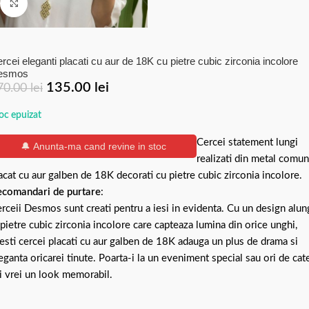
Click to enlarge
rcei eleganti placati cu aur de 18K cu pietre cubic zirconia incolore
esmos
135.00
lei
70.00
lei
oc epuizat
Cercei statement lungi
🔔 Anunta-ma cand revine in stoc
realizati din metal comun
acat cu aur galben de 18K decorati cu pietre cubic zirconia incolore.
comandari de purtare
:
rceii Desmos sunt creati pentru a iesi in evidenta. Cu un design alun
 pietre cubic zirconia incolore care capteaza lumina din orice unghi,
esti cercei placati cu aur galben de 18K adauga un plus de drama si
eganta oricarei tinute. Poarta-i la un eveniment special sau ori de cat
i vrei un look memorabil.