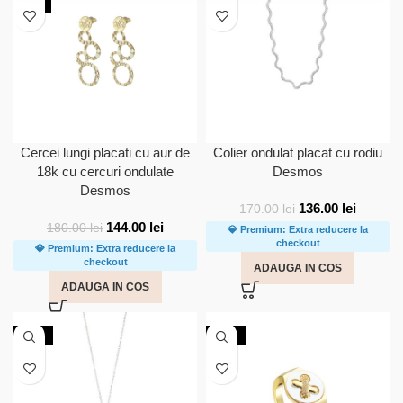
NOU
Cercei lungi placati cu aur de
Colier ondulat placat cu rodiu
18k cu cercuri ondulate
Desmos
Desmos
136.00
lei
170.00
lei
144.00
lei
180.00
lei
💎 Premium: Extra reducere la
checkout
💎 Premium: Extra reducere la
checkout
ADAUGA IN COS
ADAUGA IN COS
-20%
-50%