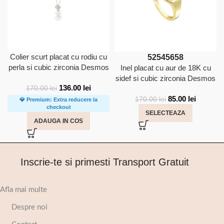
Colier scurt placat cu rodiu cu
52
54
56
58
perla si cubic zirconia Desmos
Inel placat cu aur de 18K cu
sidef si cubic zirconia Desmos
136.00
lei
170.00
lei
85.00
lei
170.00
lei
💎 Premium: Extra reducere la
checkout
SELECTEAZA
ADAUGA IN COS
Inscrie-te si primesti Transport Gratuit
Afla mai multe
Despre noi