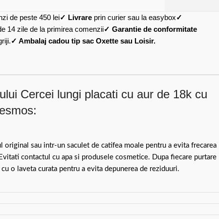
zi de peste 450 lei
✓ Livrare
prin curier sau la easybox
✓
de 14 zile de la primirea comenzii
✓ Garantie de conformitate
iji.
✓ Ambalaj cadou tip sac Oxette sau Loisir.
lui Cercei lungi placati cu aur de 18k cu
Desmos:
ul original sau intr-un saculet de catifea moale pentru a evita frecarea
 Evitati contactul cu apa si produsele cosmetice. Dupa fiecare purtare
 cu o laveta curata pentru a evita depunerea de reziduuri.