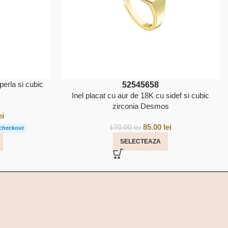
perla si cubic
52
54
56
58
Inel placat cu aur de 18K cu sidef si cubic
zirconia Desmos
ei
85.00
lei
170.00
lei
 checkout
SELECTEAZA