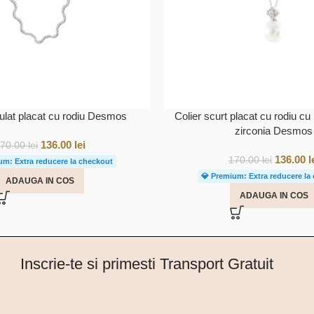
dulat placat cu rodiu Desmos
Colier scurt placat cu rodiu cu 
zirconia Desmos
136.00
lei
170.00
lei
136.00
l
170.00
lei
um: Extra reducere la checkout
💎 Premium: Extra reducere la
ADAUGA IN COS
ADAUGA IN COS
Inscrie-te si primesti Transport Gratuit