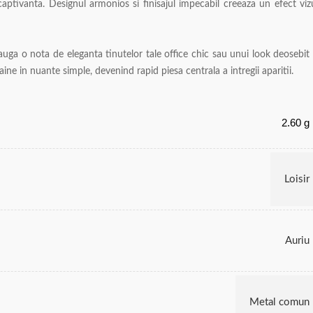
 captivanta. Designul armonios si finisajul impecabil creeaza un efect viz
auga o nota de eleganta tinutelor tale office chic sau unui look deosebit
ine in nuante simple, devenind rapid piesa centrala a intregii aparitii.
2.60 g
Loisir
Auriu
Metal comun