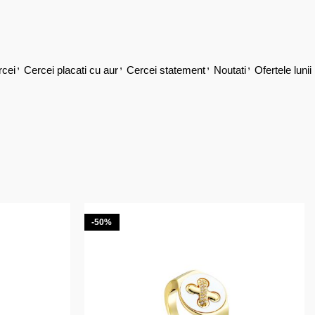
,
,
,
,
rcei
Cercei placati cu aur
Cercei statement
Noutati
Ofertele lunii
-50%