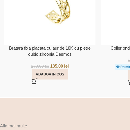
Bratara fixa placata cu aur de 18K cu pietre
Colier on
cubic zirconia Desmos
135.00
lei
270.00
lei
💎 Premi
ADAUGA IN COS
Afla mai multe