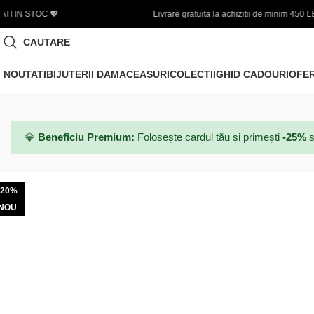
rare gratuita la achizitii de minim 450 LEI
🌞 FINAL SALE |
CAUTARE
NOUTATI
BIJUTERII DAMA
CEASURI
COLECTII
GHID CADOURI
OFE
💎
Beneficiu Premium:
Folosește cardul tău și primești
-25%
s
-20%
NOU