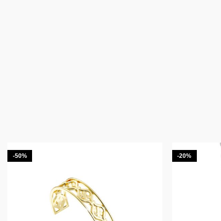
-50%
-20%