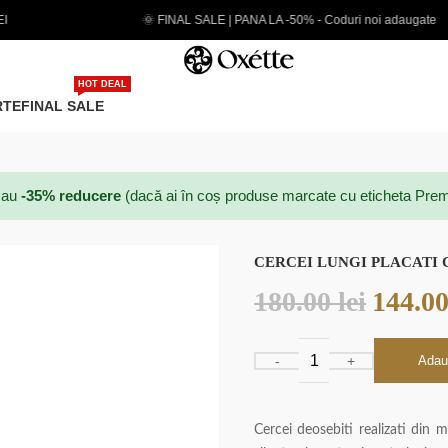
 PANA LA -50% - Coduri noi adaugate
EXTRA 5% CARD P
HOT DEAL
RTE
FINAL SALE
au
-35% reducere
(dacă ai în coș produse marcate cu eticheta Prem
CERCEI LUNGI PLACATI 
180.00
lei
144.0
Adau
Cercei deosebiti realizati din 