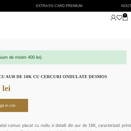
REMIUM
NOUTATI IN STOC 💖
Liv
0
ium de minim 400 lei).
CU AUR DE 18K CU CERCURI ONDULATE DESMOS
0
lei
ga in cos
metal comun placat cu rodiu si detalii din aur de 18K, caracterizati print