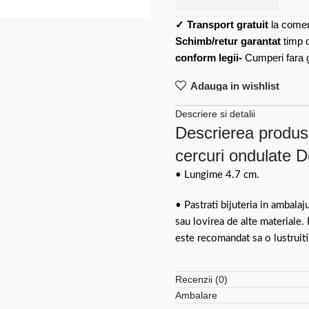
✓
Transport gratuit
la comen
Schimb/retur garantat
timp 
conform legii-
Cumperi fara gr
Adauga in wishlist
Descriere si detalii
Descrierea produsu
cercuri ondulate 
• Lungime 4.7 cm.
• Pastrati bijuteria in ambalaj
sau lovirea de alte materiale.
este recomandat sa o lustruiti
Recenzii (0)
Ambalare