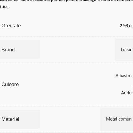
tural.
Greutate
2.98 g
Brand
Loisir
Albastru
Culoare
,
Auriu
Material
Metal comun