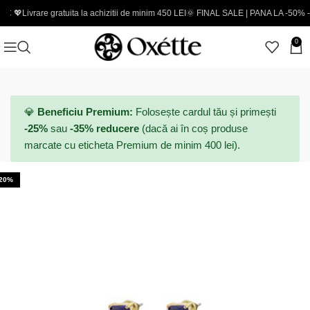
are gratuita la achizitii de minim 450 LEI
🌞 FINAL SALE | PANA LA -50% - Coduri no
0
💎
Beneficiu Premium:
Folosește cardul tău și primești
-25%
sau
-35% reducere
(dacă ai în coș produse
marcate cu eticheta Premium de minim 400 lei).
-20%