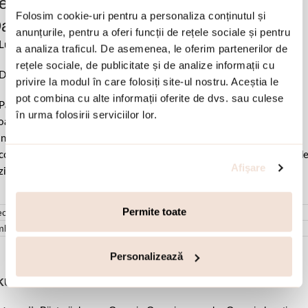
e 18K si pietre cubic zirconia albastre
Folosim cookie-uri pentru a personaliza conținutul și
ance:
anunțurile, pentru a oferi funcții de rețele sociale și pentru
Lungime 1.6 cm.
a analiza traficul. De asemenea, le oferim partenerilor de
rețele sociale, de publicitate și de analize informații cu
Dimensiune pietre 0.6 cm & 0.7 cm x 0.5 cm.
privire la modul în care folosiți site-ul nostru. Aceștia le
pot combina cu alte informații oferite de dvs. sau culese
Pastrati bijuteria in ambalajul original sau intr-un saculet de catifea
în urma folosirii serviciilor lor.
ale pentru a evita frecarea sau lovirea de alte materiale. Evitati
ntactul cu apa si produsele cosmetice. Dupa fiecare purtare este
comandat sa o lustruiti cu o laveta curata pentru a evita depunerea d
Afişare
ziduuri.
Permite toate
cenzii (0)
mbalare
Personalizează
KU:
03L15-01710
,
,
,