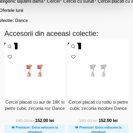
tegorii:
Bijuterii dama
Cercei
Cercei cu surub
Cercei placati cu 
Ofertele lunii
lectie:
Dance
Accesorii din aceeasi colectie:
-20%
-20%
Cercei placati cu aur de 18K si
Cercei placati cu rodiu si pietre
pietre cubic zirconia roz Dance
cubic zirconia incolore Dance
152.00
lei
152.00
lei
190.00
lei
190.00
lei
💎 Premium: Extra reducere la
💎 Premium: Extra reducere la
checkout
checkout