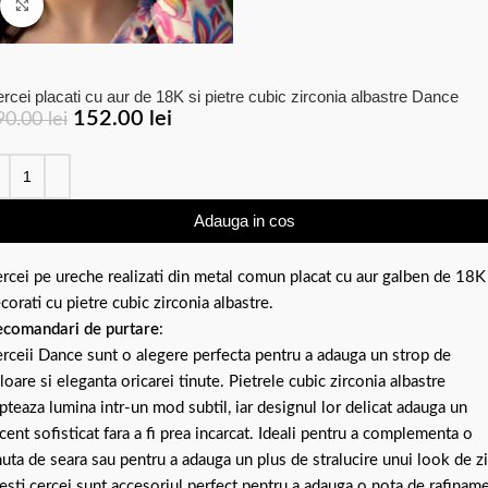
Click to enlarge
rcei placati cu aur de 18K si pietre cubic zirconia albastre Dance
152.00
lei
90.00
lei
Adauga in cos
rcei pe ureche realizati din metal comun placat cu aur galben de 18K
corati cu pietre cubic zirconia albastre.
comandari de purtare
:
rceii Dance sunt o alegere perfecta pentru a adauga un strop de
loare si eleganta oricarei tinute. Pietrele cubic zirconia albastre
pteaza lumina intr-un mod subtil, iar designul lor delicat adauga un
cent sofisticat fara a fi prea incarcat. Ideali pentru a complementa o
nuta de seara sau pentru a adauga un plus de stralucire unui look de zi
esti cercei sunt accesoriul perfect pentru a adauga o nota de rafinam