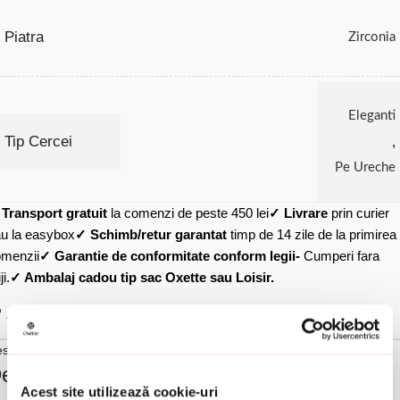
Piatra
Zirconia
Eleganti
Tip Cercei
,
Pe Ureche
✓
Transport gratuit
la comenzi de peste 450 lei
✓ Livrare
prin curier
u la easybox
✓ Schimb/retur garantat
timp de 14 zile de la primirea
menzii
✓ Garantie de conformitate conform legii-
Cumperi fara
ji.
✓ Ambalaj cadou tip sac Oxette sau Loisir.
Adauga in wishlist
scriere si detalii
escrierea produsului Cercei placati cu aur
Acest site utilizează cookie-uri