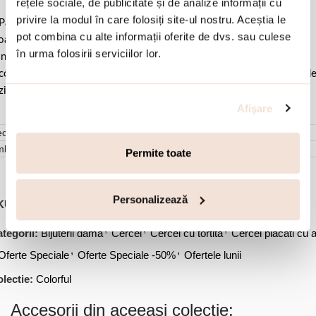
rețele sociale, de publicitate și de analize informații cu
privire la modul în care folosiți site-ul nostru. Aceștia le
Pastrati bijuteria in ambalajul original sau intr-un saculet de catifea
pot combina cu alte informații oferite de dvs. sau culese
ale pentru a evita frecarea sau lovirea de alte materiale. Evitati
în urma folosirii serviciilor lor.
ntactul cu apa si produsele cosmetice. Dupa fiecare purtare este
comandat sa o lustruiti cu o laveta curata pentru a evita depunerea d
ziduuri.
Afişare
cenzii (0)
mbalare
Permite toate
Personalizează
KU:
03L15-01838
,
,
,
tegorii:
Bijuterii dama
Cercei
Cercei cu tortita
Cercei placati cu 
,
,
Oferte Speciale
Oferte Speciale -50%
Ofertele lunii
lectie:
Colorful
Accesorii din aceeasi colectie: