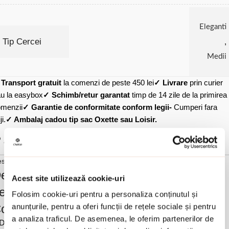
Eleganti
Tip Cercei
,
Medii
✓
Transport gratuit
la comenzi de peste 450 lei
✓ Livrare
prin curier
u la easybox
✓ Schimb/retur garantat
timp de 14 zile de la primirea
menzii
✓ Garantie de conformitate conform legii-
Cumperi fara
ji.
✓ Ambalaj cadou tip sac Oxette sau Loisir.
Adauga in wishlist
scriere si detalii
escrierea produsului Cercei placati cu aur
Acest site utilizează cookie-uri
e 18K cu perle gri si cubic zirconia rosii
Folosim cookie-uri pentru a personaliza conținutul și
olorful:
anunțurile, pentru a oferi funcții de rețele sociale și pentru
a analiza traficul. De asemenea, le oferim partenerilor de
Diametru perla 1.6 cm.