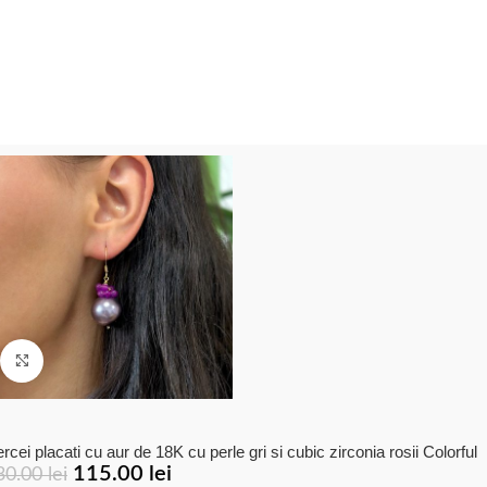
Click to enlarge
rcei placati cu aur de 18K cu perle gri si cubic zirconia rosii Colorful
115.00
lei
30.00
lei