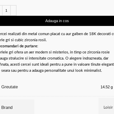
Adauga in cos
rcei realizati din metal comun placat cu aur galben de 18K decorati c
rle gri si cubic zirconia rosii.
comandari de purtare
:
rlele gri ofera un aer modern si misterios, in timp ce zirconia rosie
auga stralucire si intensitate cromatica. O alegere indrazneata, dar
finata, acesti cercei sunt ideali pentru a pune in valoare tinute elegan
 seara sau pentru a adauga personalitate unui look minimalist.
Greutate
14.52 g
Brand
Loisir