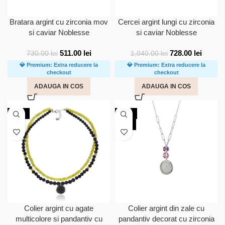
Bratara argint cu zirconia mov
Cercei argint lungi cu zirconia
si caviar Noblesse
si caviar Noblesse
511.00
lei
728.00
lei
730.00
lei
1,040.00
lei
💎 Premium: Extra reducere la
💎 Premium: Extra reducere la
checkout
checkout
ADAUGA IN COS
ADAUGA IN COS
-30%
-30%
NOU
Colier argint cu agate
Colier argint din zale cu
multicolore si pandantiv cu
pandantiv decorat cu zirconia