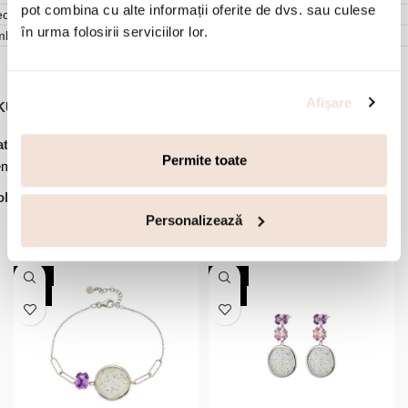
pot combina cu alte informații oferite de dvs. sau culese
cenzii (0)
în urma folosirii serviciilor lor.
mbalare
Afişare
KU:
02X01-03464
,
,
,
tegorii:
Bijuterii dama
Bratari
Bratari argint
Bratari pietre
Permite toate
mipretioase
lectie:
Noblesse
Personalizează
Accesorii din aceeasi colectie:
-30%
-30%
NOU
NOU