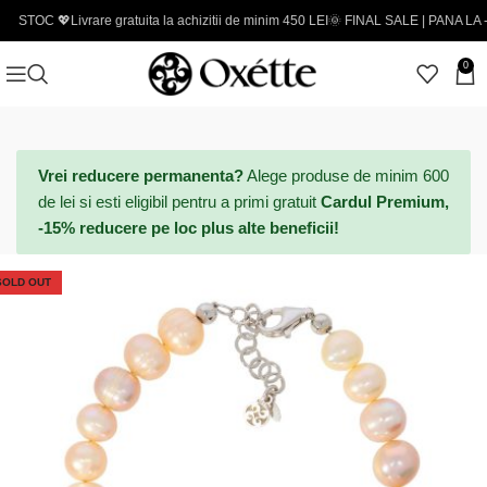

Livrare gratuita la achizitii de minim 450 LEI
🌞 FINAL SALE | PANA LA -50% - Codu
0
Vrei reducere permanenta?
Alege produse de minim 600
de lei si esti eligibil pentru a primi gratuit
Cardul Premium,
-15% reducere pe loc plus alte beneficii!
SOLD OUT