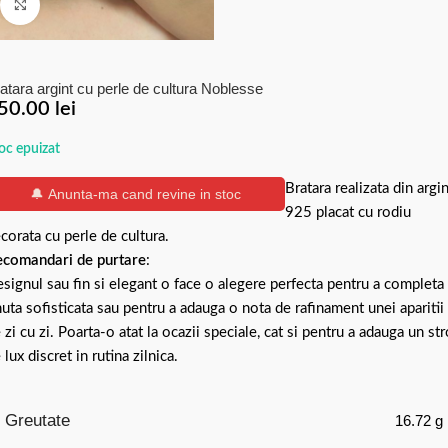
Click to enlarge
atara argint cu perle de cultura Noblesse
50.00
lei
oc epuizat
Bratara realizata din argin
🔔 Anunta-ma cand revine in stoc
925 placat cu rodiu
corata cu perle de cultura.
comandari de purtare
:
signul sau fin si elegant o face o alegere perfecta pentru a completa
nuta sofisticata sau pentru a adauga o nota de rafinament unei aparitii
 zi cu zi. Poarta-o atat la ocazii speciale, cat si pentru a adauga un st
 lux discret in rutina zilnica.
Greutate
16.72 g