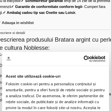
u la easybox
✓ Schimb/retur garantat
timp de 14 zile de la primirea
menzii
✓ Garantie de conformitate conform legii-
Cumperi fara
ji.
✓ Ambalaj cadou tip sac Oxette sau Loisir.
Adauga in wishlist
scriere si detalii
escrierea produsului Bratara argint cu perl
e cultura Noblesse:
Lungime 16 cm la care se adauga 3 cm extensie.
Diametru perle 0.8 cm.
Acest site utilizează cookie-uri
Pastrati bijuteria in ambalajul original sau intr-un saculet de catifea
ale pentru a evita frecarea sau lovirea de alte materiale. Evitati
Folosim cookie-uri pentru a personaliza conținutul și
ntactul cu apa si produsele cosmetice. Dupa fiecare purtare este
anunțurile, pentru a oferi funcții de rețele sociale și pentru
comandat sa o lustruiti cu o laveta curata pentru a evita depunerea d
a analiza traficul. De asemenea, le oferim partenerilor de
ziduuri.
rețele sociale, de publicitate și de analize informații cu
privire la modul în care folosiți site-ul nostru. Aceștia le