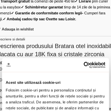
✓
Transport gratuit
la comenzi de peste 450 lei
✓ Livrare
prin curier
u la easybox
✓ Schimb/retur garantat
timp de 14 zile de la primirea
menzii
✓ Garantie de conformitate conform legii-
Cumperi fara
ji.
✓ Ambalaj cadou tip sac Oxette sau Loisir.
Adauga in wishlist
scriere si detalii
escrierea produsului Bratara otel inoxidabil
lacata cu aur 18K fixa si cristale zirconia
ncolore Happy hearts:
Diametru interior 5.8 cm x 5 cm.
Dimensiune pietre 0.6 cm & 0.4 cm.
Acest site utilizează cookie-uri
Folosim cookie-uri pentru a personaliza conținutul și
Pastrati bijuteria in ambalajul original sau intr-un saculet de catifea
anunțurile, pentru a oferi funcții de rețele sociale și pentru
ale pentru a evita frecarea sau lovirea de alte materiale. Evitati
a analiza traficul. De asemenea, le oferim partenerilor de
ntactul cu apa si produsele cosmetice. Dupa fiecare purtare este
rețele sociale, de publicitate și de analize informații cu
comandat sa o lustruiti cu o laveta curata pentru a evita depunerea d