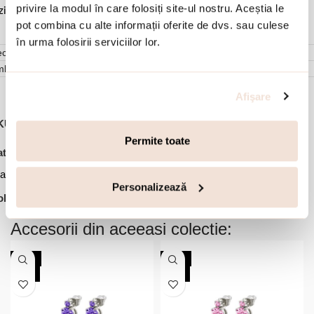
privire la modul în care folosiți site-ul nostru. Aceștia le
ziduuri.
pot combina cu alte informații oferite de dvs. sau culese
în urma folosirii serviciilor lor.
cenzii (0)
mbalare
Afişare
KU:
02J27-00043
Permite toate
,
,
,
,
tegorii:
Bijuterii dama
Bratari
Bratari fixe
Bratari otel inoxidabil
,
atari placate cu aur
Ofertele lunii
Personalizează
lectie:
Happy Hearts
Accesorii din aceeasi colectie:
-20%
-20%
NOU
NOU