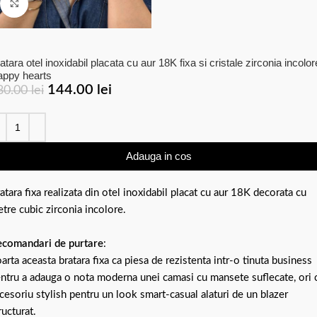
Click to enlarge
atara otel inoxidabil placata cu aur 18K fixa si cristale zirconia incolor
ppy hearts
144.00
lei
80.00
lei
Adauga in cos
atara fixa realizata din otel inoxidabil placat cu aur 18K decorata cu
etre cubic zirconia incolore.
comandari de purtare
:
arta aceasta bratara fixa ca piesa de rezistenta intr-o tinuta business
ntru a adauga o nota moderna unei camasi cu mansete suflecate, ori 
cesoriu stylish pentru un look smart-casual alaturi de un blazer
ructurat.