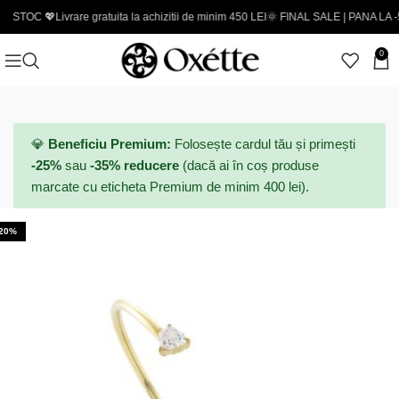

Livrare gratuita la achizitii de minim 450 LEI
🌞 FINAL SALE | PANA LA -50% - Codu
0
💎
Beneficiu Premium:
Folosește cardul tău și primești
-25%
sau
-35% reducere
(dacă ai în coș produse
marcate cu eticheta Premium de minim 400 lei).
-20%