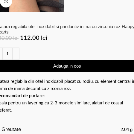
Click to enlarge
atara reglabila otel inoxidabil si pandantiv inima cu zirconia roz Happ
arts
112.00
lei
40.00
lei
Adauga in cos
atara reglabila din otel inoxidabil placat cu rodiu, cu element central i
rma de inima decorat cu zirconia roz.
comandari de purtare
:
eala pentru un layering cu 2-3 modele similare, alaturi de ceasul
eferat.
Greutate
2.04 g