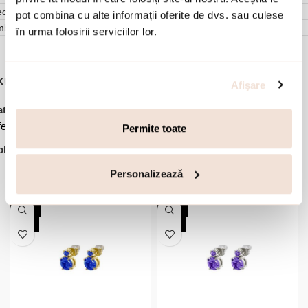
cenzii (0)
pot combina cu alte informații oferite de dvs. sau culese
mbalare
în urma folosirii serviciilor lor.
KU:
02J03-00047
Afişare
,
,
,
,
tegorii:
Bijuterii dama
Bratari
Bratari otel inoxidabil
Noutati
ertele lunii
Permite toate
lectie:
Happy Hearts
Personalizează
Accesorii din aceeasi colectie:
-20%
-20%
NOU
NOU