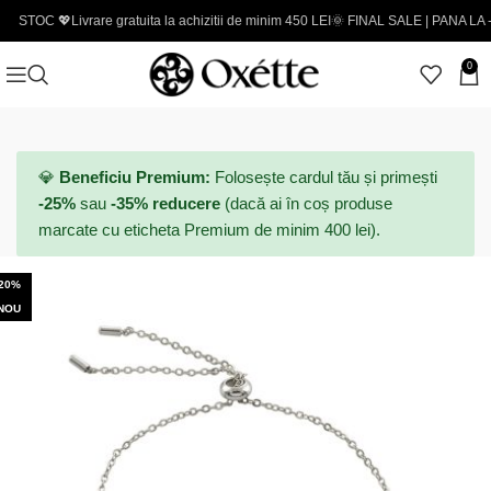
💖
Livrare gratuita la achizitii de minim 450 LEI
🌞 FINAL SALE | PANA LA -50% - Cod
0
💎
Beneficiu Premium:
Folosește cardul tău și primești
-25%
sau
-35% reducere
(dacă ai în coș produse
marcate cu eticheta Premium de minim 400 lei).
-20%
NOU