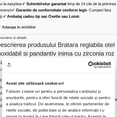
u la easybox
✓ Schimb/retur garantat
timp de 14 zile de la primirea
menzii
✓ Garantie de conformitate conform legii-
Cumperi fara
ji.
✓ Ambalaj cadou tip sac Oxette sau Loisir.
Adauga in wishlist
scriere si detalii
escrierea produsului Bratara reglabila otel
noxidabil si pandantiv inima cu zirconia roz
appy Hearts:
Lungime reglabila. Dimensiune elemente 1 x 0.8 cm.
Pastrati bijuteria in ambalajul original sau intr-un saculet de catifea
Acest site utilizează cookie-uri
ale pentru a evita frecarea sau lovirea de alte materiale. Evitati
Folosim cookie-uri pentru a personaliza conținutul și
ntactul cu apa si produsele cosmetice. Dupa fiecare purtare este
anunțurile, pentru a oferi funcții de rețele sociale și pentru
comandat sa o lustruiti cu o laveta curata pentru a evita depunerea d
a analiza traficul. De asemenea, le oferim partenerilor de
ziduuri.
rețele sociale, de publicitate și de analize informații cu
privire la modul în care folosiți site-ul nostru. Aceștia le