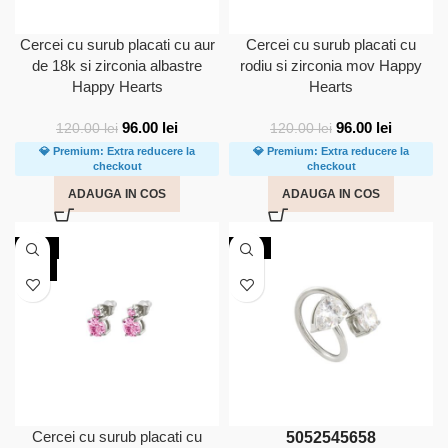
Cercei cu surub placati cu aur
Cercei cu surub placati cu
de 18k si zirconia albastre
rodiu si zirconia mov Happy
Happy Hearts
Hearts
96.00
lei
96.00
lei
120.00
lei
120.00
lei
💎 Premium: Extra reducere la
💎 Premium: Extra reducere la
checkout
checkout
ADAUGA IN COS
ADAUGA IN COS
-20%
NOU
NOU
Cercei cu surub placati cu
50
52
54
56
58