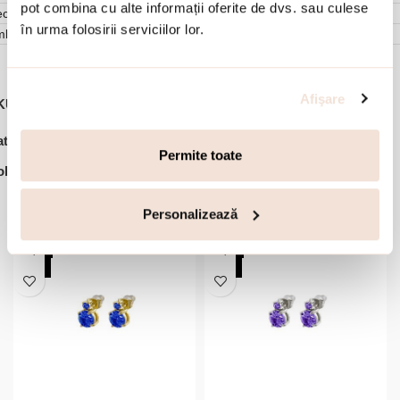
pot combina cu alte informații oferite de dvs. sau culese
cenzii (0)
în urma folosirii serviciilor lor.
mbalare
Afişare
KU:
02J03-00036
,
,
,
tegorii:
Bijuterii dama
Bratari
Bratari fixe
Bratari otel inoxidabil
Permite toate
lectie:
Happy Hearts
Accesorii din aceeasi colectie:
Personalizează
-20%
-20%
NOU
NOU