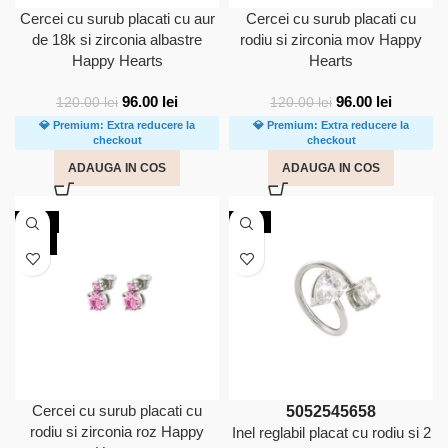
Cercei cu surub placati cu aur
Cercei cu surub placati cu
de 18k si zirconia albastre
rodiu si zirconia mov Happy
Happy Hearts
Hearts
96.00
lei
96.00
lei
120.00
lei
120.00
lei
💎 Premium: Extra reducere la
💎 Premium: Extra reducere la
checkout
checkout
ADAUGA IN COS
ADAUGA IN COS
-20%
NOU
NOU
Cercei cu surub placati cu
50
52
54
56
58
rodiu si zirconia roz Happy
Inel reglabil placat cu rodiu si 2