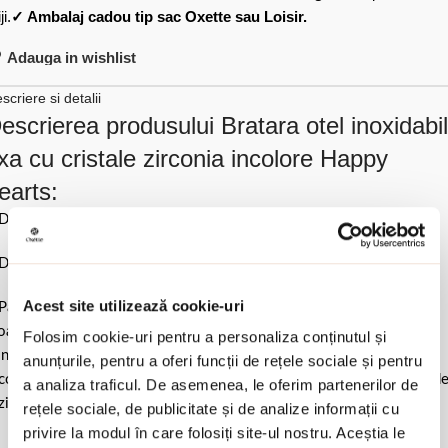
ji.
✓ Ambalaj cadou tip sac Oxette sau Loisir.
Adauga in wishlist
scriere si detalii
escrierea produsului Bratara otel inoxidabil
ixa cu cristale zirconia incolore Happy
earts:
Diametru interior 5.8 cm x 5 cm.
Dimensiune pietre 0.7 cm x 1.2 cm & 0.7 cm.
Acest site utilizează cookie-uri
Pastrati bijuteria in ambalajul original sau intr-un saculet de catifea
ale pentru a evita frecarea sau lovirea de alte materiale. Evitati
Folosim cookie-uri pentru a personaliza conținutul și
ntactul cu apa si produsele cosmetice. Dupa fiecare purtare este
anunțurile, pentru a oferi funcții de rețele sociale și pentru
comandat sa o lustruiti cu o laveta curata pentru a evita depunerea d
a analiza traficul. De asemenea, le oferim partenerilor de
ziduuri.
rețele sociale, de publicitate și de analize informații cu
privire la modul în care folosiți site-ul nostru. Aceștia le