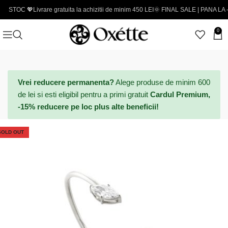
💖
Livrare gratuita la achizitii de minim 450 LEI
🌞 FINAL SALE | PANA LA -50% - Cod
0
Vrei reducere permanenta?
Alege produse de minim 600
de lei si esti eligibil pentru a primi gratuit
Cardul Premium,
-15% reducere pe loc plus alte beneficii!
SOLD OUT