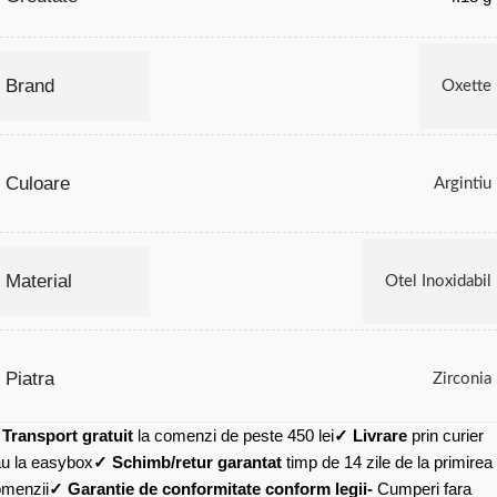
Brand
Oxette
Culoare
Argintiu
Material
Otel Inoxidabil
Piatra
Zirconia
✓
Transport gratuit
la comenzi de peste 450 lei
✓ Livrare
prin curier
u la easybox
✓ Schimb/retur garantat
timp de 14 zile de la primirea
menzii
✓ Garantie de conformitate conform legii-
Cumperi fara