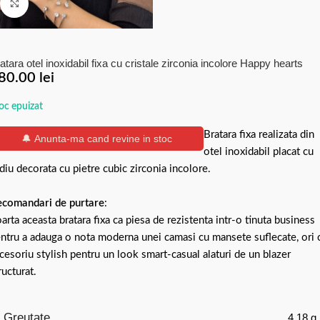
Click to enlarge
atara otel inoxidabil fixa cu cristale zirconia incolore Happy hearts
80.00
lei
oc epuizat
Bratara fixa realizata din
🔔 Anunta-ma cand revine in stoc
otel inoxidabil placat cu
diu decorata cu pietre cubic zirconia incolore.
comandari de purtare
:
arta aceasta bratara fixa ca piesa de rezistenta intr-o tinuta business
ntru a adauga o nota moderna unei camasi cu mansete suflecate, ori 
cesoriu stylish pentru un look smart-casual alaturi de un blazer
ructurat.
Greutate
4.18 g