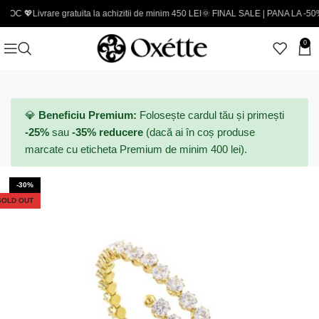
vrare gratuita la achizitii de minim 450 LEI
🌞 FINAL SALE | PANA LA -50% - Coduri
0
💎
Beneficiu Premium:
Folosește cardul tău și primești
-25%
sau
-35% reducere
(dacă ai în coș produse
marcate cu eticheta Premium de minim 400 lei).
-30%
SOLD OUT