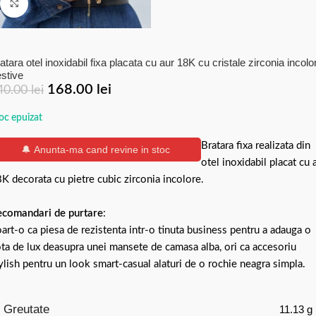
Click to enlarge
atara otel inoxidabil fixa placata cu aur 18K cu cristale zirconia incolo
stive
168.00
lei
40.00
lei
oc epuizat
Bratara fixa realizata din
🔔 Anunta-ma cand revine in stoc
otel inoxidabil placat cu 
K decorata cu pietre cubic zirconia incolore.
comandari de purtare
:
art-o ca piesa de rezistenta intr-o tinuta business pentru a adauga o
ta de lux deasupra unei mansete de camasa alba, ori ca accesoriu
ylish pentru un look smart-casual alaturi de o rochie neagra simpla.
Greutate
11.13 g