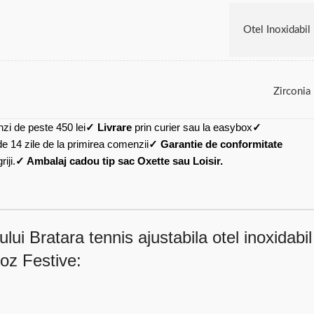
Otel Inoxidabil
Zirconia
zi de peste 450 lei
✓ Livrare
prin curier sau la easybox
✓
de 14 zile de la primirea comenzii
✓ Garantie de conformitate
iji.
✓ Ambalaj cadou tip sac Oxette sau Loisir.
ui Bratara tennis ajustabila otel inoxidabil
roz Festive: