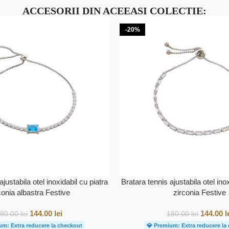
ACCESORII DIN ACEEASI COLECTIE:
-20%
ajustabila otel inoxidabil cu piatra
Bratara tennis ajustabila otel inox
conia albastra Festive
zirconia Festive
144.00
lei
144.00
l
180.00
lei
180.00
lei
um: Extra reducere la checkout
💎 Premium: Extra reducere la