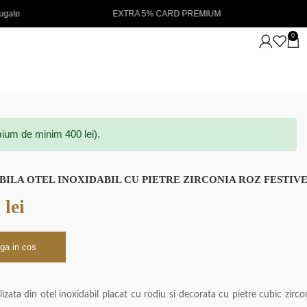
 5% CARD PREMIUM
NOUTATI IN STOC 💖
0
ium de minim 400 lei).
BILA OTEL INOXIDABIL CU PIETRE ZIRCONIA ROZ FESTIV
0
lei
ga in cos
lizata din otel inoxidabil placat cu rodiu si decorata cu pietre cubic zirco