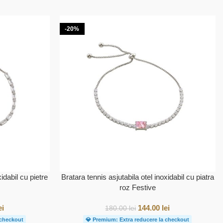
-20%
idabil cu pietre
Bratara tennis asjutabila otel inoxidabil cu piatra
roz Festive
ei
144.00
lei
180.00
lei
 checkout
💎 Premium: Extra reducere la checkout