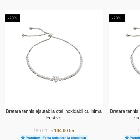
-20%
-20%
Bratara tennis ajsutabila otel inoxidabil cu inima
Bratara tennis 
Festive
zir
144.00
lei
180.00
lei
💎 Premium: Extra reducere la checkout
💎 Premi