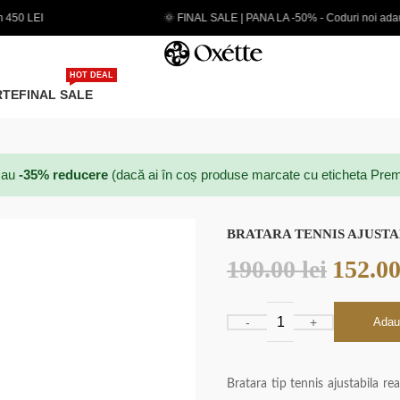
FINAL SALE | PANA LA -50% - Coduri noi adaugate
EXTRA
HOT DEAL
RTE
FINAL SALE
au
-35% reducere
(dacă ai în coș produse marcate cu eticheta Prem
BRATARA TENNIS AJUSTA
190.00
lei
152.0
Adau
Bratara tip tennis ajustabila rea