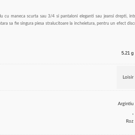
u cu maneca scurta sau 3/4 si pantaloni eleganti sau jeansi drepti, int
atara sa fie singura piesa stralucitoare la incheietura, pentru un efect disc
5.21 g
Loisir
Argintiu
,
Roz