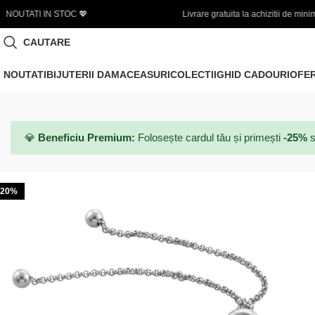
Livrare gratuita la achizitii de minim 450 LEI
🌞 
CAUTARE
NOUTATI
BIJUTERII DAMA
CEASURI
COLECTII
GHID CADOURI
OFE
💎
Beneficiu Premium:
Folosește cardul tău și primești
-25%
s
-20%