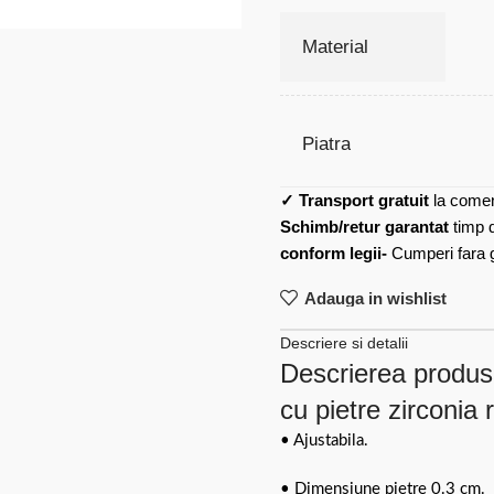
Material
Piatra
✓
Transport gratuit
la comen
Schimb/retur garantat
timp 
conform legii-
Cumperi fara gr
Adauga in wishlist
Descriere si detalii
Descrierea produsul
cu pietre zirconia 
• Ajustabila.
• Dimensiune pietre 0.3 cm.