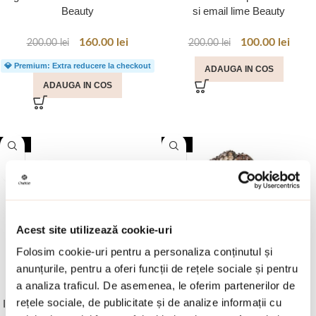
Beauty
si email lime Beauty
160.00
lei
100.00
lei
200.00
lei
200.00
lei
💎 Premium: Extra reducere la checkout
ADAUGA IN COS
ADAUGA IN COS
-30%
-30%
Acest site utilizează cookie-uri
Folosim cookie-uri pentru a personaliza conținutul și
anunțurile, pentru a oferi funcții de rețele sociale și pentru
a analiza traficul. De asemenea, le oferim partenerilor de
54
49
rețele sociale, de publicitate și de analize informații cu
Inel placat cu aur galben de 18 K
Inel floare din argint placat cu