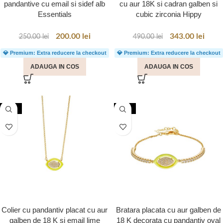
pandantive cu email si sidef alb
cu aur 18K si cadran galben si
Essentials
cubic zirconia Hippy
200.00
lei
343.00
lei
250.00
lei
490.00
lei
💎 Premium: Extra reducere la checkout
💎 Premium: Extra reducere la checkout
ADAUGA IN COS
ADAUGA IN COS
-20%
-50%
Colier cu pandantiv placat cu aur
Bratara placata cu aur galben de
galben de 18 K si email lime
18 K decorata cu pandantiv oval