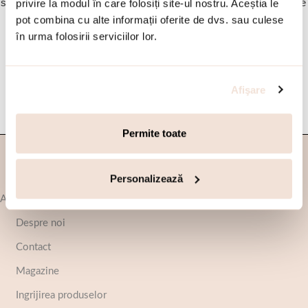
si decorat cu pietre cubic zirconia
rodiu decorat cu cristale naturale
privire la modul în care folosiți site-ul nostru. Aceștia le
aurii Eleganza
si perla de cultura Couture
pot combina cu alte informații oferite de dvs. sau culese
în urma folosirii serviciilor lor.
182.00
lei
728.00
lei
260.00
lei
1,040.00
lei
SELECTEAZA
SELECTEAZA
Afişare
Permite toate
Inscrie-te si primesti Transport Gratuit
Personalizează
Afla mai multe
Despre noi
Contact
Magazine
Ingrijirea produselor