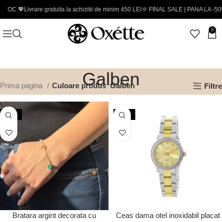
💖
Livrare gratuita la achizitii de minim 450 LEI
🌞 FINAL SALE | PANA LA -50% - Cod
0
Galben
Prima pagina
Culoare produs
Galben
Filtre
-20%
-30%
Bratara argint decorata cu
Ceas dama otel inoxidabil placat