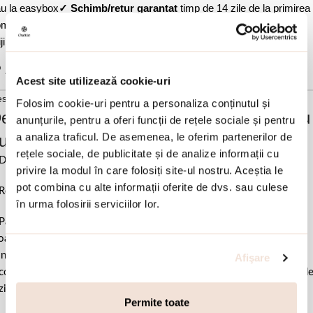
u la easybox
✓ Schimb/retur garantat
timp de 14 zile de la primirea
menzii
✓ Garantie de conformitate conform legii-
Cumperi fara
ji.
✓ Ambalaj cadou tip sac Oxette sau Loisir.
Adauga in wishlist
Acest site utilizează cookie-uri
scriere si detalii
Folosim cookie-uri pentru a personaliza conținutul și
escrierea produsului Ceas dama placat cu
anunțurile, pentru a oferi funcții de rețele sociale și pentru
a analiza traficul. De asemenea, le oferim partenerilor de
ur 18k si bratara subtire metalica Bizarre:
rețele sociale, de publicitate și de analize informații cu
Diametru cadran 25 mm.
privire la modul în care folosiți site-ul nostru. Aceștia le
pot combina cu alte informații oferite de dvs. sau culese
Rezistenta la apa: 3 ATM.
în urma folosirii serviciilor lor.
Pastrati bijuteria in ambalajul original sau intr-un saculet de catifea
ale pentru a evita frecarea sau lovirea de alte materiale. Evitati
ntactul cu apa si produsele cosmetice. Dupa fiecare purtare este
Afişare
comandat sa o lustruiti cu o laveta curata pentru a evita depunerea d
ziduuri.
Permite toate