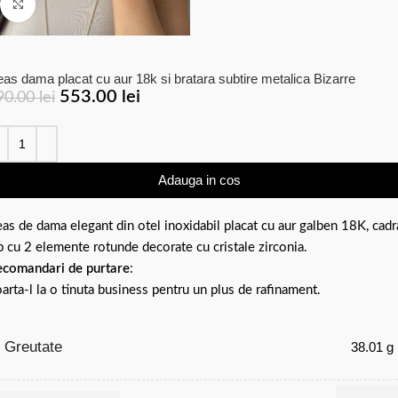
Click to enlarge
as dama placat cu aur 18k si bratara subtire metalica Bizarre
553.00
lei
90.00
lei
Adauga in cos
as de dama elegant din otel inoxidabil placat cu aur galben 18K, cadr
b cu 2 elemente rotunde decorate cu cristale zirconia.
comandari de purtare
:
arta-l la o tinuta business pentru un plus de rafinament.
Greutate
38.01 g