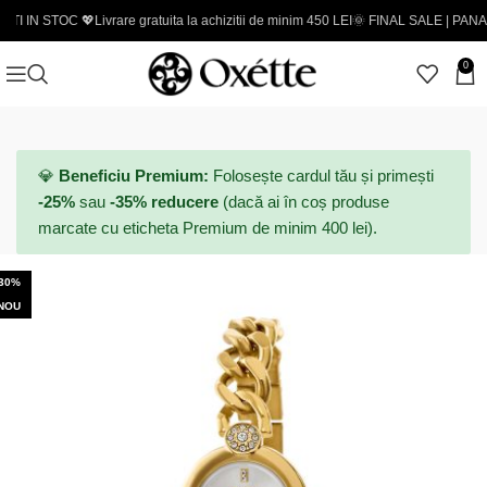
TOC 💖
Livrare gratuita la achizitii de minim 450 LEI
🌞 FINAL SALE | PANA LA -50% 
0
💎
Beneficiu Premium:
Folosește cardul tău și primești
-25%
sau
-35% reducere
(dacă ai în coș produse
marcate cu eticheta Premium de minim 400 lei).
-30%
NOU