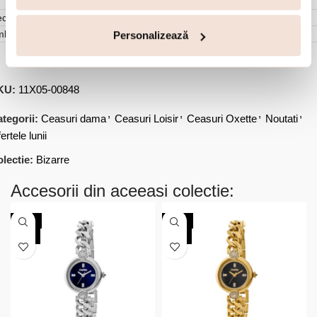
cenzii (0)
mbalare
Personalizează
KU:
11X05-00848
,
,
,
,
tegorii:
Ceasuri dama
Ceasuri Loisir
Ceasuri Oxette
Noutati
ertele lunii
lectie:
Bizarre
Accesorii din aceeasi colectie:
-30%
-30%
NOU
NOU