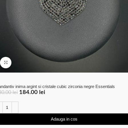
Click to enlarge
ndantiv inima argint si cristale cubic zirconia negre Essentials
184.00
lei
30.00
lei
Adauga in cos