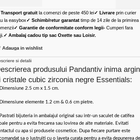
✓
Transport gratuit
la comenzi de peste 450 lei
✓ Livrare
prin curier
u la easybox
✓ Schimb/retur garantat
timp de 14 zile de la primirea
menzii
✓ Garantie de conformitate conform legii-
Cumperi fara
ji.
✓ Ambalaj cadou tip sac Oxette sau Loisir.
Adauga in wishlist
scriere si detalii
escrierea produsului Pandantiv inima argin
i cristale cubic zirconia negre Essentials:
Dimensiune 2.5 cm x 1.5 cm.
Dimensiune elemente 1.2 cm & 0.6 cm pietre.
Pastrati bijuteria in ambalajul original sau intr-un saculet de catifea
ale pentru a evita frecarea sau lovirea de alte materiale. Evitati
ntactul cu apa si produsele cosmetice. Dupa fiecare purtare este
comandat sa o lustruiti cu o laveta curata pentru a evita depunerea d