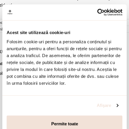
ziduuri.
cenzii (0)
mbalare
Acest site utilizează cookie-uri
Folosim cookie-uri pentru a personaliza conținutul și
anunțurile, pentru a oferi funcții de rețele sociale și pentru
KU:
05V01-Y5044
a analiza traficul. De asemenea, le oferim partenerilor de
,
,
rețele sociale, de publicitate și de analize informații cu
tegorii:
Bijuterii dama
Ofertele lunii
Pandantive
privire la modul în care folosiți site-ul nostru. Aceștia le
lectie:
Essentials
pot combina cu alte informații oferite de dvs. sau culese
în urma folosirii serviciilor lor.
Accesorii din aceeasi colectie:
-30%
-20%
Afişare
Permite toate