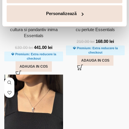
Personalizează
Bratara argint cu perle de
Cercei argint cu surub decorati
cultura si pandantiv inima
cu perlute Essentials
Essentials
168.00
lei
210.00
lei
441.00
lei
630.00
lei
💎 Premium: Extra reducere la
checkout
💎 Premium: Extra reducere la
checkout
ADAUGA IN COS
ADAUGA IN COS
-20%