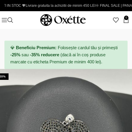
OC 💖
Livrare gratuita la achizitii de minim 450 LEI
🌞 FINAL SALE | PANA LA -50% - 
0
💎
Beneficiu Premium:
Folosește cardul tău și primești
-25%
sau
-35% reducere
(dacă ai în coș produse
marcate cu eticheta Premium de minim 400 lei).
-20%