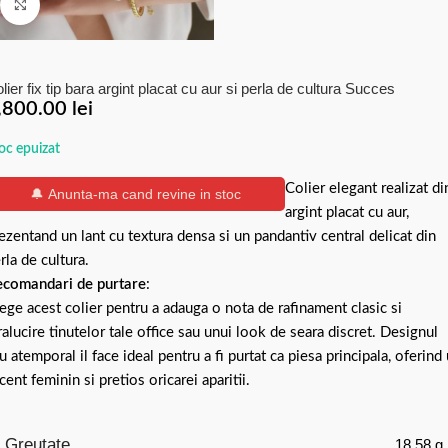
Click to enlarge
lier fix tip bara argint placat cu aur si perla de cultura Succes
,800.00
lei
oc epuizat
Colier elegant realizat di
🔔 Anunta-ma cand revine in stoc
argint placat cu aur,
ezentand un lant cu textura densa si un pandantiv central delicat din
rla de cultura.
comandari de purtare
:
ege acest colier pentru a adauga o nota de rafinament clasic si
ralucire tinutelor tale office sau unui look de seara discret. Designul
u atemporal il face ideal pentru a fi purtat ca piesa principala, oferind
cent feminin si pretios oricarei aparitii.
Greutate
18.58 g