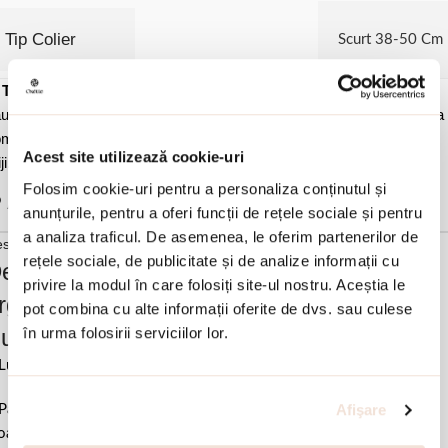
Tip Colier
Scurt 38-50 Cm
✓
Transport gratuit
la comenzi de peste 450 lei
✓ Livrare
prin curier
u la easybox
✓ Schimb/retur garantat
timp de 14 zile de la primirea
menzii
✓ Garantie de conformitate conform legii-
Cumperi fara
Acest site utilizează cookie-uri
ji.
✓ Ambalaj cadou tip sac Oxette sau Loisir.
Folosim cookie-uri pentru a personaliza conținutul și
Adauga in wishlist
anunțurile, pentru a oferi funcții de rețele sociale și pentru
a analiza traficul. De asemenea, le oferim partenerilor de
scriere si detalii
rețele sociale, de publicitate și de analize informații cu
escrierea produsului Colier fix tip bara
privire la modul în care folosiți site-ul nostru. Aceștia le
rgint placat cu aur si perla de cultura
pot combina cu alte informații oferite de dvs. sau culese
în urma folosirii serviciilor lor.
ucces:
Lungime 42 cm & 3 cm (extensie).
Afişare
Pastrati bijuteria in ambalajul original sau intr-un saculet de catifea
ale pentru a evita frecarea sau lovirea de alte materiale. Evitati