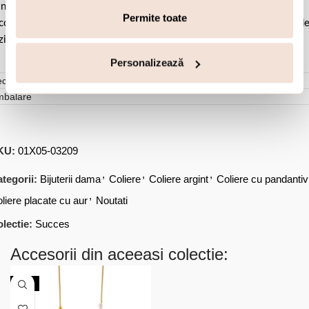
ntactul cu apa si produsele cosmetice. Dupa fiecare purtare este
Permite toate
comandat sa o lustruiti cu o laveta curata pentru a evita depunerea d
ziduuri.
Personalizează
cenzii (0)
mbalare
KU:
01X05-03209
,
,
,
tegorii:
Bijuterii dama
Coliere
Coliere argint
Coliere cu pandantiv
,
liere placate cu aur
Noutati
lectie:
Succes
Accesorii din aceeasi colectie:
NOU