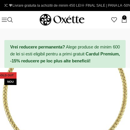
ivrare gratuita la achizitii de minim 450 LEI
🌞 FINAL SALE | PANA LA -50% - Coduri
0
Vrei reducere permanenta?
Alege produse de minim 600
de lei si esti eligibil pentru a primi gratuit
Cardul Premium,
-15% reducere pe loc plus alte beneficii!
SOLD OUT
NOU