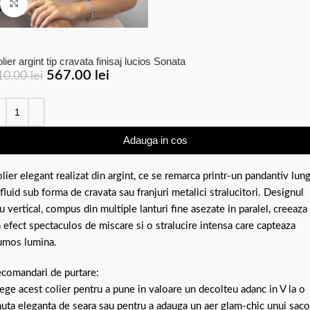
Click to enlarge
lier argint tip cravata finisaj lucios Sonata
567.00
lei
10.00
lei
Adauga in cos
lier elegant realizat din argint, ce se remarca printr-un pandantiv lun
 fluid sub forma de cravata sau franjuri metalici stralucitori. Designul
u vertical, compus din multiple lanturi fine asezate in paralel, creeaza
 efect spectaculos de miscare si o stralucire intensa care capteaza
umos lumina.
comandari de purtare:
ege acest colier pentru a pune in valoare un decolteu adanc in V la o
nuta eleganta de seara sau pentru a adauga un aer glam-chic unui sac