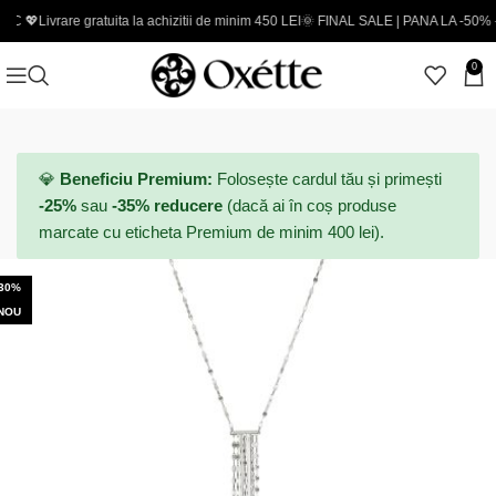
rare gratuita la achizitii de minim 450 LEI
🌞 FINAL SALE | PANA LA -50% - Coduri n
0
💎
Beneficiu Premium:
Folosește cardul tău și primești
-25%
sau
-35% reducere
(dacă ai în coș produse
marcate cu eticheta Premium de minim 400 lei).
-30%
NOU