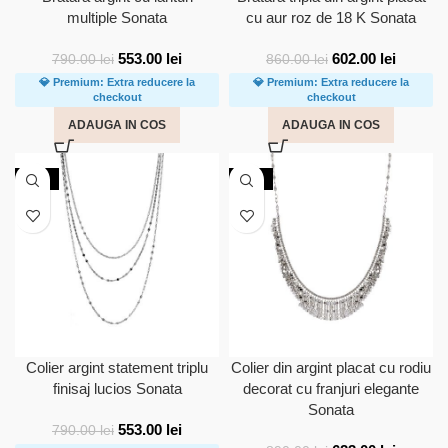
multiple Sonata
cu aur roz de 18 K Sonata
553.00
lei
602.00
lei
790.00
lei
860.00
lei
💎 Premium: Extra reducere la
💎 Premium: Extra reducere la
checkout
checkout
ADAUGA IN COS
ADAUGA IN COS
-30%
-30%
Colier argint statement triplu
Colier din argint placat cu rodiu
finisaj lucios Sonata
decorat cu franjuri elegante
Sonata
553.00
lei
790.00
lei