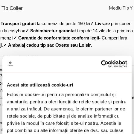
Tip Colier
Mediu Tip Y
✓
Transport gratuit
la comenzi de peste 450 lei
✓ Livrare
prin curier
u la easybox
✓ Schimb/retur garantat
timp de 14 zile de la primirea
menzii
✓ Garantie de conformitate conform legii-
Cumperi fara
ji.
✓ Ambalaj cadou tip sac Oxette sau Loisir.
Adauga in wishlist
scriere si detalii
Pastrati bijuteria in ambalajul original sau intr-un saculet de catifea
ale pentru a evita frecarea sau lovirea de alte materiale. Evitati
Acest site utilizează cookie-uri
ntactul cu apa si produsele cosmetice. Dupa fiecare purtare este
Folosim cookie-uri pentru a personaliza conținutul și
comandat sa o lustruiti cu o laveta curata pentru a evita depunerea d
anunțurile, pentru a oferi funcții de rețele sociale și pentru
ziduuri.
a analiza traficul. De asemenea, le oferim partenerilor de
rețele sociale, de publicitate și de analize informații cu
cenzii (0)
privire la modul în care folosiți site-ul nostru. Aceștia le
mbalare
pot combina cu alte informații oferite de dvs. sau culese