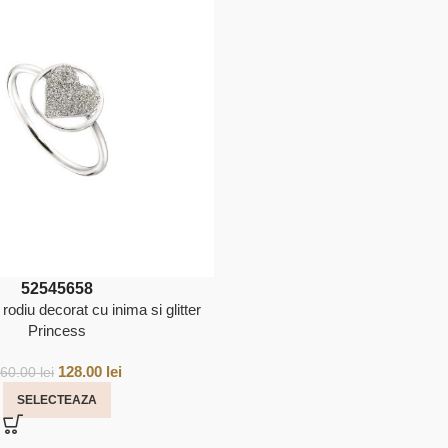
52
54
56
58
 rodiu decorat cu inima si glitter
Princess
128.00
lei
160.00
lei
SELECTEAZA