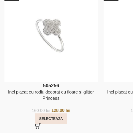
50
52
56
Inel placat cu rodiu decorat cu floare si glitter
Inel placat cu
Princess
128.00
lei
160.00
lei
SELECTEAZA