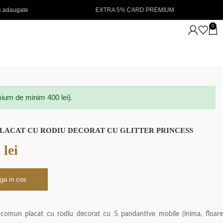
EXTRA 5% CARD PREMIUM
NOUTATI IN STOC 💖
0
ium de minim 400 lei).
LACAT CU RODIU DECORAT CU GLITTER PRINCESS
0
lei
ga in cos
l comun placat cu rodiu decorat cu 5 pandantive mobile (inima, floare