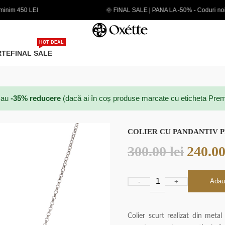
🌞 FINAL SALE | PANA LA -50% - Coduri noi adaugate
HOT DEAL
RTE
FINAL SALE
au
-35% reducere
(dacă ai în coș produse marcate cu eticheta Prem
COLIER CU PANDANTIV P
300.00
lei
240.0
Adau
Colier scurt realizat din meta