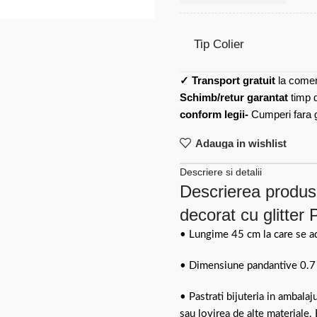
Tip Colier
✓
Transport gratuit
la comen
Schimb/retur garantat
timp 
conform legii-
Cumperi fara gr
Adauga in wishlist
Descriere si detalii
Descrierea produsu
decorat cu glitter 
• Lungime 45 cm la care se a
• Dimensiune pandantive 0.7
• Pastrati bijuteria in ambalaj
sau lovirea de alte materiale.