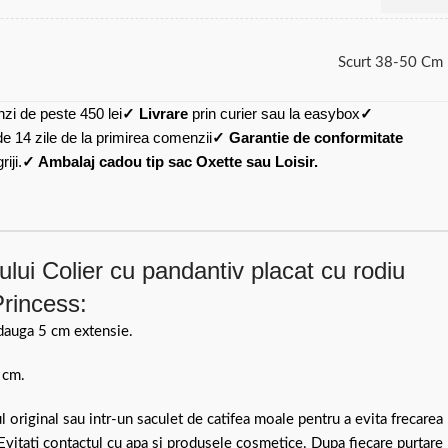
Scurt 38-50 Cm
zi de peste 450 lei
✓ Livrare
prin curier sau la easybox
✓
de 14 zile de la primirea comenzii
✓ Garantie de conformitate
iji.
✓ Ambalaj cadou tip sac Oxette sau Loisir.
lui Colier cu pandantiv placat cu rodiu
Princess:
dauga 5 cm extensie.
 cm.
ul original sau intr-un saculet de catifea moale pentru a evita frecarea
 Evitati contactul cu apa si produsele cosmetice. Dupa fiecare purtare