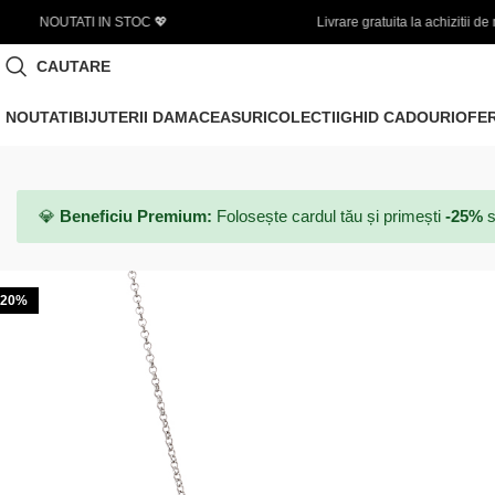
Livrare gratuita la achizitii de minim 450 LEI
CAUTARE
NOUTATI
BIJUTERII DAMA
CEASURI
COLECTII
GHID CADOURI
OFE
💎
Beneficiu Premium:
Folosește cardul tău și primești
-25%
s
-20%