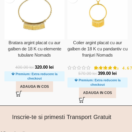
Bratara argint placat cu aur
Colier argint placat cu aur
galben de 18 K cu elemente
galben de 18 K cu pandantiv cu
tubulare Nomads
franjuri Nomads
320.00
lei
400.00
lei
Evaluat la
4.6
399.00
lei
570.00
lei
💎 Premium: Extra reducere la
checkout
💎 Premium: Extra reducere la
checkout
ADAUGA IN COS
ADAUGA IN COS
Inscrie-te si primesti Transport Gratuit