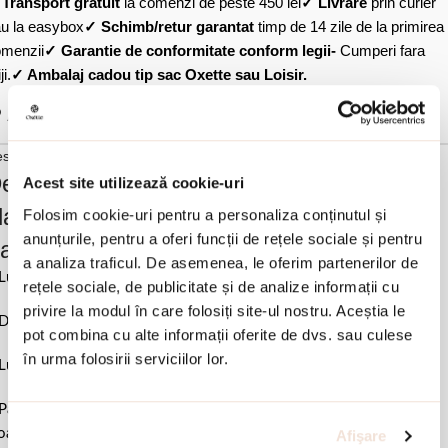
✓
Transport gratuit
la comenzi de peste 450 lei
✓ Livrare
prin curier
u la easybox
✓ Schimb/retur garantat
timp de 14 zile de la primirea
menzii
✓ Garantie de conformitate conform legii-
Cumperi fara
ji.
✓ Ambalaj cadou tip sac Oxette sau Loisir.
Adauga in wishlist
scriere si detalii
escrierea produsului Colier argint lung
Acest site utilizează cookie-uri
lacat cu rodiu si decorat cu pandantiv cu
Folosim cookie-uri pentru a personaliza conținutul și
anunțurile, pentru a oferi funcții de rețele sociale și pentru
ranjuri Nomads:
a analiza traficul. De asemenea, le oferim partenerilor de
Lungime 80 cm.
rețele sociale, de publicitate și de analize informații cu
privire la modul în care folosiți site-ul nostru. Aceștia le
Diametru cerc 3 cm.
pot combina cu alte informații oferite de dvs. sau culese
în urma folosirii serviciilor lor.
Lungime franjuri 1 cm.
Pastrati bijuteria in ambalajul original sau intr-un saculet de catifea
ale pentru a evita frecarea sau lovirea de alte materiale. Evitati
Afişare