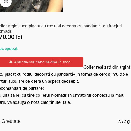
Click to enlarge
lier argint lung placat cu rodiu si decorat cu pandantiv cu franjuri
omads
70.00
lei
oc epuizat
🔔 Anunta-ma cand revine in stoc
Colier realizati din argint
5 placat cu rodiu, decorati cu pandantiv in forma de cerc si multiple
nturi tubulare ce ofera un aspect deosebit.
comandari de purtare
:
 uita sa iei cu tine colierul Nomads in urmatorul concediu la malul
rii. Va adauga o nota chic tinutei tale.
Greutate
7.72 g