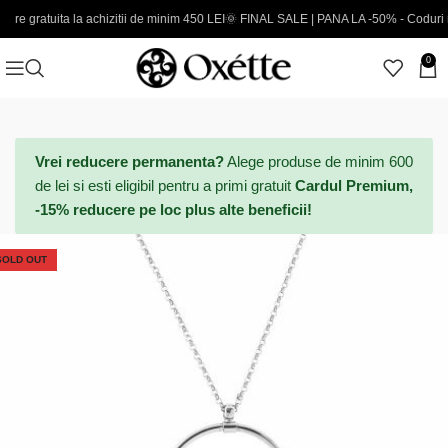
uita la achizitii de minim 450 LEI
🌞 FINAL SALE | PANA LA -50% - Coduri noi adau
0
Vrei reducere permanenta?
Alege produse de minim 600
de lei si esti eligibil pentru a primi gratuit
Cardul Premium,
-15% reducere pe loc plus alte beneficii!
SOLD OUT