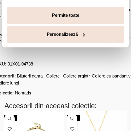
ntactul cu apa si produsele cosmetice. Dupa fiecare purtare, este
comandat sa o lustruiti cu o laveta curata pentru a evita depunerea d
Permite toate
ziduuri.
Personalizează
cenzii (0)
mbalare
KU:
01X01-04738
,
,
,
tegorii:
Bijuterii dama
Coliere
Coliere argint
Coliere cu pandantiv
liere lungi
lectie:
Nomads
Accesorii din aceeasi colectie:
-20%
-30%