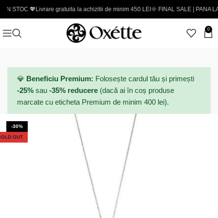
OC 💖
Livrare gratuita la achizitii de minim 450 LEI
🌞 FINAL SALE | PANA LA -50% - 
0
💎
Beneficiu Premium:
Folosește cardul tău și primești
-25%
sau
-35% reducere
(dacă ai în coș produse
marcate cu eticheta Premium de minim 400 lei).
-30%
SOLD OUT