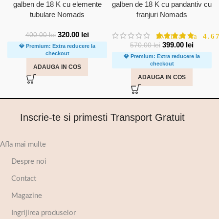
galben de 18 K cu elemente
galben de 18 K cu pandantiv cu
tubulare Nomads
franjuri Nomads
320.00
lei
400.00
lei
Evaluat la
4.6
399.00
lei
570.00
lei
💎 Premium: Extra reducere la
checkout
💎 Premium: Extra reducere la
checkout
ADAUGA IN COS
ADAUGA IN COS
Inscrie-te si primesti Transport Gratuit
Afla mai multe
Despre noi
Contact
Magazine
Ingrijirea produselor