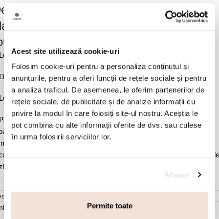
escrierea produsului Colier argint lung
lacat cu rodiu si decorat cu pandantiv
otund cu franjuri Nomads:
Acest site utilizează cookie-uri
Lungime 80 cm.
Folosim cookie-uri pentru a personaliza conținutul și
Diametru cerc 5 cm.
anunțurile, pentru a oferi funcții de rețele sociale și pentru
a analiza traficul. De asemenea, le oferim partenerilor de
Lungime franjuri 1 cm.
rețele sociale, de publicitate și de analize informații cu
privire la modul în care folosiți site-ul nostru. Aceștia le
Pastrati bijuteria in ambalajul original sau intr-un saculet de catifea
pot combina cu alte informații oferite de dvs. sau culese
ale pentru a evita frecarea sau lovirea de alte materiale. Evitati
în urma folosirii serviciilor lor.
ntactul cu apa si produsele cosmetice. Dupa fiecare purtare, este
comandat sa o lustruiti cu o laveta curata pentru a evita depunerea d
ziduuri.
Afişare
cenzii (1)
Permite toate
mbalare