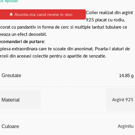
oc epuizat
Colier realizat din argint
🔔 Anunta-ma cand revine in stoc
925 placat cu rodiu,
corat cu pandantiv in forma de cerc si multiple lanturi tubulare ce
eeaza un efect deosebit.
comandari de purtare
:
piesa extraordinara care te scoate din anonimat. Poarta-l alaturi de
rceii din aceeasi colectie pentru o aparitie de senzatie.
Greutate
14.85 g
Material
Argint 925
Culoare
Argintiu