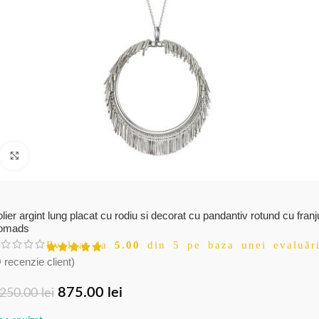
Click to enlarge
lier argint lung placat cu rodiu si decorat cu pandantiv rotund cu franj
omads
Evaluat la
5.00
din 5 pe baza unei evaluări
 recenzie client)
875.00
lei
,250.00
lei