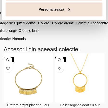
Personalizează
KU:
01X01-04737
,
,
,
tegorii:
Bijuterii dama
Coliere
Coliere argint
Coliere cu pandantiv
,
liere lungi
Ofertele lunii
lectie:
Nomads
Accesorii din aceeasi colectie:
-20%
-30%
Bratara argint placat cu aur
Colier argint placat cu aur