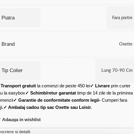
Piatra
Fara pietre
Brand
Oxette
Tip Colier
Lung 70-90 Cm
✓
Transport gratuit
la comenzi de peste 450 lei
✓ Livrare
prin curier
u la easybox
✓ Schimb/retur garantat
timp de 14 zile de la primirea
menzii
✓ Garantie de conformitate conform legii-
Cumperi fara
ji.
✓ Ambalaj cadou tip sac Oxette sau Loisir.
Adauga in wishlist
scriere si detalii