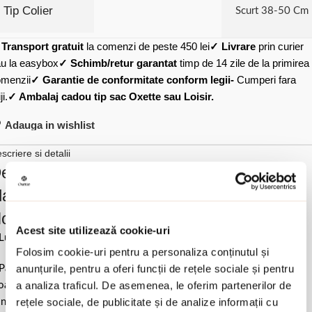
Tip Colier
Scurt 38-50 Cm
✓
Transport gratuit
la comenzi de peste 450 lei
✓ Livrare
prin curier
u la easybox
✓ Schimb/retur garantat
timp de 14 zile de la primirea
menzii
✓ Garantie de conformitate conform legii-
Cumperi fara
ji.
✓ Ambalaj cadou tip sac Oxette sau Loisir.
Adauga in wishlist
scriere si detalii
escrierea produsului Colier scurt argint
lacat cu aur de 18K si agate multicolore
oliday:
Acest site utilizează cookie-uri
Lungime 50 cm la care se adauga 4 cm extensie.
Folosim cookie-uri pentru a personaliza conținutul și
anunțurile, pentru a oferi funcții de rețele sociale și pentru
Pastrati bijuteria in ambalajul original sau intr-un saculet de catifea
a analiza traficul. De asemenea, le oferim partenerilor de
ale pentru a evita frecarea sau lovirea de alte materiale. Evitati
rețele sociale, de publicitate și de analize informații cu
ntactul cu apa si produsele cosmetice. Dupa fiecare purtare este