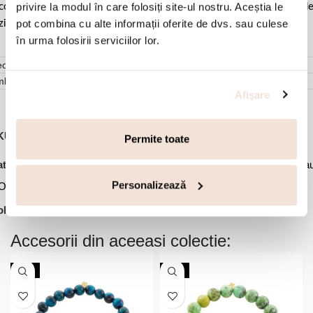
privire la modul în care folosiți site-ul nostru. Aceștia le
comandat sa o lustruiti cu o laveta curata pentru a evita depunerea d
pot combina cu alte informații oferite de dvs. sau culese
ziduuri.
în urma folosirii serviciilor lor.
cenzii (0)
mbalare
Afişare
KU:
01X05-03952
Permite toate
,
,
,
tegorii:
Bijuterii dama
Coliere
Coliere argint
Coliere placate cu a
Personalizează
Ofertele lunii
lectie:
Holiday
Accesorii din aceeasi colectie:
NOU
NOU