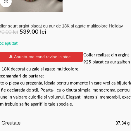
Click to enlarge
lier scurt argint placat cu aur de 18K si agate multicolore Holiday
539.00
lei
70.00
lei
oc epuizat
Colier realizat din argint
🔔 Anunta-ma cand revine in stoc
925 placat cu aur galben
 18K decorat cu zale si agate multicolore.
comandari de purtare
:
te o piesa cu prezenta, ideala pentru momente in care vrei ca bijuteri
 fie declaratia de stil. Poarta-l cu o tinuta simpla, monocroma, pentru 
pune in valoare culorile si volumul. Elegant, intens si memorabil, exac
m trebuie sa fie aparitiile tale speciale.
Greutate
37.34 g