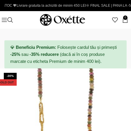
Livrare gratuita la achizitii de minim 450 LEI
🌞 FINAL SALE | PANA LA -50% - Codur
0
💎
Beneficiu Premium:
Folosește cardul tău și primești
-25%
sau
-35% reducere
(dacă ai în coș produse
marcate cu eticheta Premium de minim 400 lei).
-30%
SOLD OUT