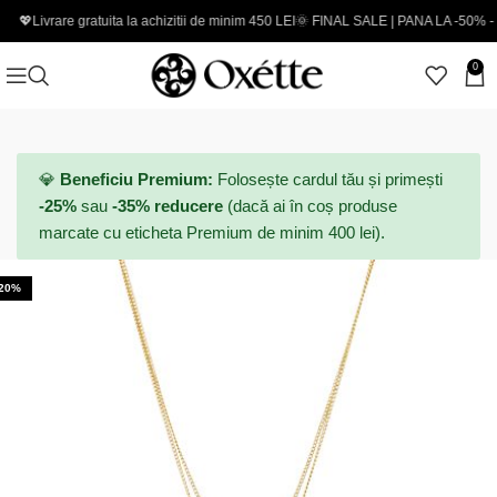
rare gratuita la achizitii de minim 450 LEI
🌞 FINAL SALE | PANA LA -50% - Coduri 
0
💎
Beneficiu Premium:
Folosește cardul tău și primești
-25%
sau
-35% reducere
(dacă ai în coș produse
marcate cu eticheta Premium de minim 400 lei).
-20%