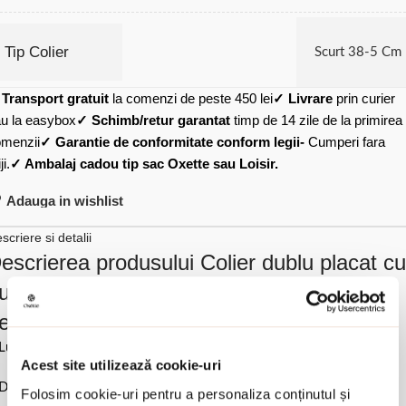
Tip Colier
Scurt 38-5 Cm
✓
Transport gratuit
la comenzi de peste 450 lei
✓ Livrare
prin curier
u la easybox
✓ Schimb/retur garantat
timp de 14 zile de la primirea
menzii
✓ Garantie de conformitate conform legii-
Cumperi fara
ji.
✓ Ambalaj cadou tip sac Oxette sau Loisir.
Adauga in wishlist
scriere si detalii
escrierea produsului Colier dublu placat cu
ur 18K cu pandantiv inima roz Happy
earts:
Lungime 40 & 45 cm la care se adauga 5 cm extensie.
Acest site utilizează cookie-uri
Dimensiune pandantiv 0.5 cm.
Folosim cookie-uri pentru a personaliza conținutul și