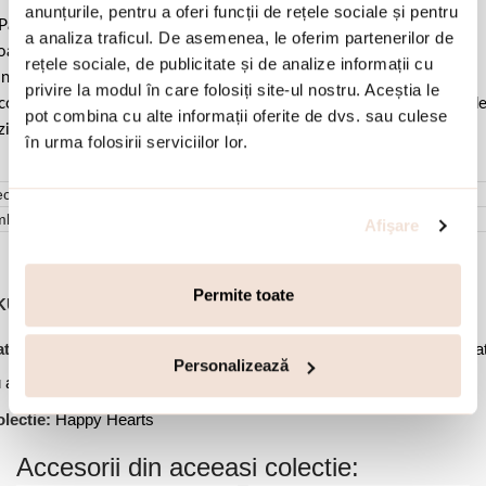
anunțurile, pentru a oferi funcții de rețele sociale și pentru
Pastrati bijuteria in ambalajul original sau intr-un saculet de catifea
a analiza traficul. De asemenea, le oferim partenerilor de
ale pentru a evita frecarea sau lovirea de alte materiale. Evitati
rețele sociale, de publicitate și de analize informații cu
ntactul cu apa si produsele cosmetice. Dupa fiecare purtare este
privire la modul în care folosiți site-ul nostru. Aceștia le
comandat sa o lustruiti cu o laveta curata pentru a evita depunerea d
pot combina cu alte informații oferite de dvs. sau culese
ziduuri.
în urma folosirii serviciilor lor.
cenzii (0)
mbalare
Afişare
Permite toate
KU:
01L15-02185
,
,
,
tegorii:
Bijuterii dama
Coliere
Coliere cu pandantiv
Coliere placa
Personalizează
,
 aur
Ofertele lunii
lectie:
Happy Hearts
Accesorii din aceeasi colectie: