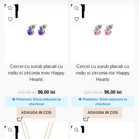
-20%
-20%
NOU
NOU
Cercei cu surub placati cu
Cercei cu surub placati cu
rodiu si zirconia mov Happy
rodiu si zirconia roz Happy
Hearts
Hearts
96.00
lei
96.00
lei
120.00
lei
120.00
lei
💎 Premium: Extra reducere la
💎 Premium: Extra reducere la
checkout
checkout
ADAUGA IN COS
ADAUGA IN COS
-20%
NOU
NOU