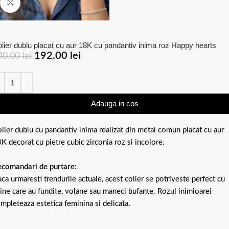
Click to enlarge
lier dublu placat cu aur 18K cu pandantiv inima roz Happy hearts
192.00
lei
40.00
lei
Adauga in cos
lier dublu cu pandantiv inima realizat din metal comun placat cu aur
K decorat cu pietre cubic zirconia roz si incolore.
comandari de purtare
:
ca urmaresti trendurile actuale, acest colier se potriveste perfect cu
ine care au fundite, volane sau maneci bufante. Rozul inimioarei
mpleteaza estetica feminina si delicata.