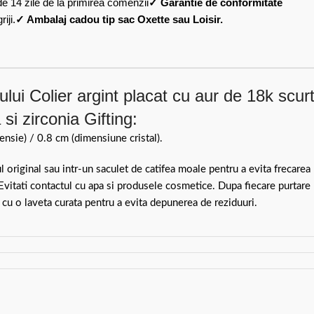
de 14 zile de la primirea comenzii
✓ Garantie de conformitate
iji.
✓ Ambalaj cadou tip sac Oxette sau Loisir.
lui Colier argint placat cu aur de 18k scur
 si zirconia Gifting:
sie) / 0.8 cm (dimensiune cristal).
ul original sau intr-un saculet de catifea moale pentru a evita frecarea
 Evitati contactul cu apa si produsele cosmetice. Dupa fiecare purtare
 cu o laveta curata pentru a evita depunerea de reziduuri.