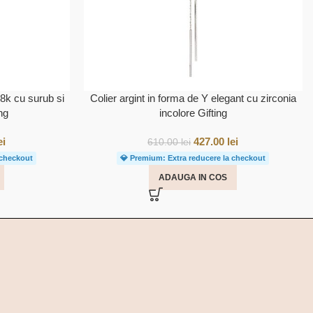
18k cu surub si
Colier argint in forma de Y elegant cu zirconia
ng
incolore Gifting
ei
427.00
lei
610.00
lei
 checkout
💎 Premium: Extra reducere la checkout
ADAUGA IN COS