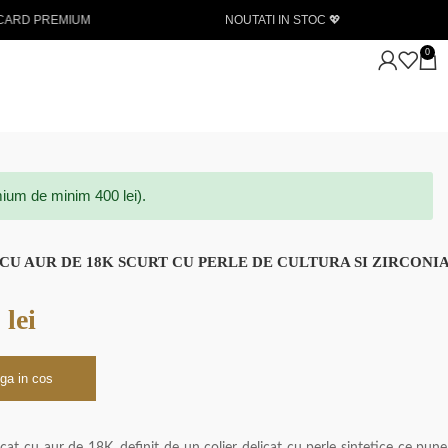
NOUTATI IN STOC 💖
Livrare gratuita la achizitii
0
ium de minim 400 lei).
CU AUR DE 18K SCURT CU PERLE DE CULTURA SI ZIRCONI
0
lei
ga in cos