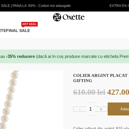
oi adaugate
EXTRA 5% CARD PREMIUM
HOT DEAL
RTE
FINAL SALE
au
-35% reducere
(dacă ai în coș produse marcate cu eticheta Prem
COLIER ARGINT PLACAT 
GIFTING
610.00
lei
427.0
Adau