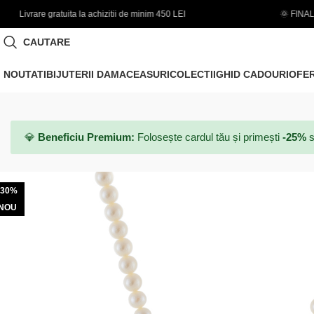
 de minim 450 LEI
🌞 FINAL SALE | PANA LA -50% - Coduri n
CAUTARE
NOUTATI
BIJUTERII DAMA
CEASURI
COLECTII
GHID CADOURI
OFE
💎
Beneficiu Premium:
Folosește cardul tău și primești
-25%
s
-30%
NOU