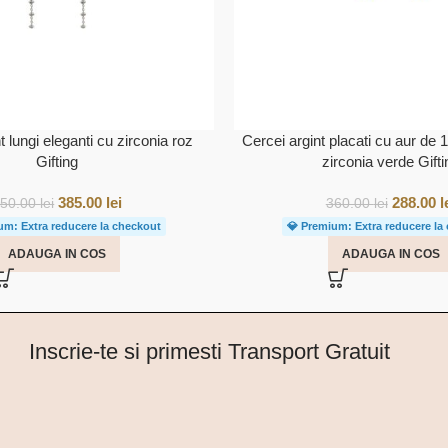
t lungi eleganti cu zirconia roz
Cercei argint placati cu aur de 
Gifting
zirconia verde Gifti
385.00
lei
288.00
l
550.00
lei
360.00
lei
um: Extra reducere la checkout
💎 Premium: Extra reducere la
ADAUGA IN COS
ADAUGA IN COS
Inscrie-te si primesti Transport Gratuit