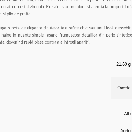
acat cu aur de 18K, definit de un colier delicat cu perle sintetice ce pune
orat cu cristal zirconia. Finisajul sau premium si atentia la proportii of
 si plin de gratie.
uga o nota de eleganta tinutelor tale office chic sau unui look deosebit
 haine in nuante simple, lasand frumusetea detaliilor din perle sintetice
nta, devenind rapid piesa centrala a intregii aparitii.
21.69 g
Oxette
Alb
,
Auriu