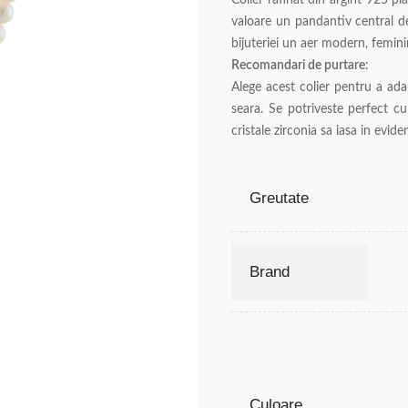
Colier rafinat din argint 925 pl
valoare un pandantiv central dec
bijuteriei un aer modern, feminin
Recomandari de purtare
:
Alege acest colier pentru a ada
seara. Se potriveste perfect cu
cristale zirconia sa iasa in evide
Greutate
Brand
Culoare