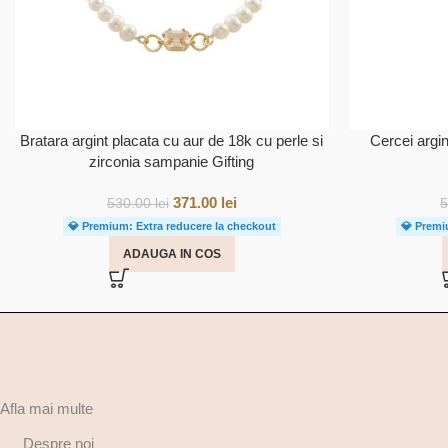
Bratara argint placata cu aur de 18k cu perle si
Cercei argin
zirconia sampanie Gifting
371.00
lei
530.00
lei
💎 Premium: Extra reducere la checkout
💎 Premi
ADAUGA IN COS
Afla mai multe
Despre noi