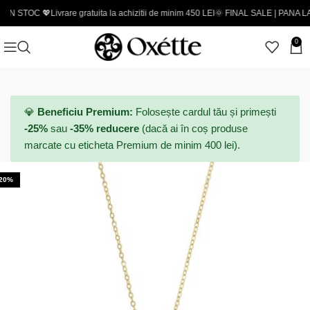
💖
Livrare gratuita la achizitii de minim 450 LEI
🌞 FINAL SALE | PANA LA -50% - Co
0
💎
Beneficiu Premium:
Folosește cardul tău și primești
-25%
sau
-35% reducere
(dacă ai în coș produse
marcate cu eticheta Premium de minim 400 lei).
-20%