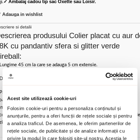
ji.
✓ Ambalaj cadou tip sac Oxette sau Loisir.
Adauga in wishlist
scriere si detalii
escrierea produsului Colier placat cu aur d
8K cu pandantiv sfera si glitter verde
ireball:
Lungime 45 cm la care se adauga 5 cm extensie.
Diametru pandantiv 0.8 cm.
Pastrati bijuteria in ambalajul original sau intr-un saculet de catifea
Acest site utilizează cookie-uri
ale pentru a evita frecarea sau lovirea de alte materiale. Evitati
ntactul cu apa si produsele cosmetice. Dupa fiecare purtare este
Folosim cookie-uri pentru a personaliza conținutul și
comandat sa o lustruiti cu o laveta curata pentru a evita depunerea d
anunțurile, pentru a oferi funcții de rețele sociale și pentru
ziduuri.
a analiza traficul. De asemenea, le oferim partenerilor de
rețele sociale, de publicitate și de analize informații cu
privire la modul în care folosiți site-ul nostru. Aceștia le