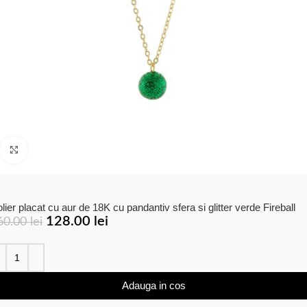
Click to enlarge
lier placat cu aur de 18K cu pandantiv sfera si glitter verde Fireball
128.00
lei
60.00
lei
Adauga in cos