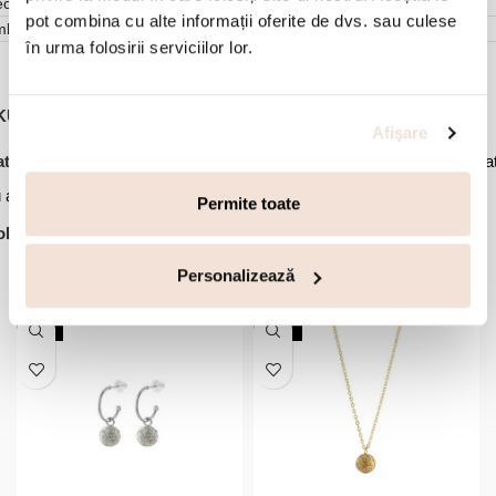
cenzii (0)
pot combina cu alte informații oferite de dvs. sau culese
mbalare
în urma folosirii serviciilor lor.
KU:
01L15-02204
Afişare
,
,
,
tegorii:
Bijuterii dama
Coliere
Coliere cu pandantiv
Coliere placa
,
 aur
Ofertele lunii
Permite toate
lectie:
Fireball
Personalizează
Accesorii din aceeasi colectie:
NOU
-20%