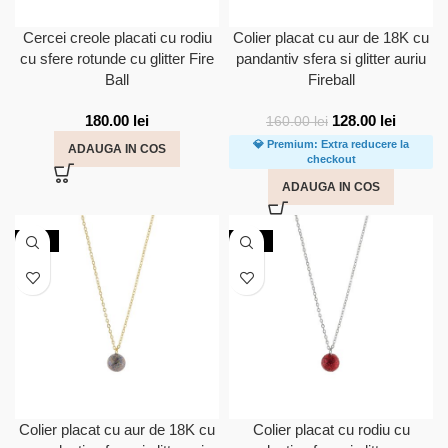
Cercei creole placati cu rodiu
Colier placat cu aur de 18K cu
cu sfere rotunde cu glitter Fire
pandantiv sfera si glitter auriu
Ball
Fireball
180.00
lei
128.00
lei
160.00
lei
💎 Premium: Extra reducere la
ADAUGA IN COS
checkout
ADAUGA IN COS
-20%
-20%
Colier placat cu aur de 18K cu
Colier placat cu rodiu cu