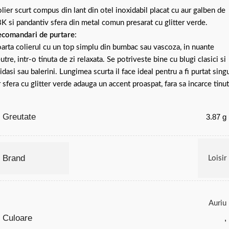
lier scurt compus din lant din otel inoxidabil placat cu aur galben de
K si pandantiv sfera din metal comun presarat cu glitter verde.
comandari de purtare
:
arta colierul cu un top simplu din bumbac sau vascoza, in nuante
utre, intr-o tinuta de zi relaxata. Se potriveste bine cu blugi clasici si
idasi sau balerini. Lungimea scurta il face ideal pentru a fi purtat singu
r sfera cu glitter verde adauga un accent proaspat, fara sa incarce tinut
Greutate
3.87 g
Brand
Loisir
Auriu
Culoare
,