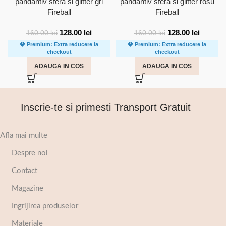
pandantiv sfera si glitter gri
pandantiv sfera si glitter rosu
Fireball
Fireball
128.00
lei
128.00
lei
160.00
lei
160.00
lei
💎 Premium: Extra reducere la
💎 Premium: Extra reducere la
checkout
checkout
ADAUGA IN COS
ADAUGA IN COS
Inscrie-te si primesti Transport Gratuit
Afla mai multe
Despre noi
Contact
Magazine
Ingrijirea produselor
Materiale