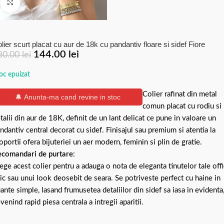
Click to enlarge
lier scurt placat cu aur de 18k cu pandantiv floare si sidef Fiore
144.00
lei
80.00
lei
oc epuizat
Colier rafinat din metal
🔔 Anunta-ma cand revine in stoc
comun placat cu rodiu si
talii din aur de 18K, definit de un lant delicat ce pune in valoare un
ndantiv central decorat cu sidef. Finisajul sau premium si atentia la
oportii ofera bijuteriei un aer modern, feminin si plin de gratie.
comandari de purtare
:
ege acest colier pentru a adauga o nota de eleganta tinutelor tale off
ic sau unui look deosebit de seara. Se potriveste perfect cu haine in
ante simple, lasand frumusetea detaliilor din sidef sa iasa in evidenta
venind rapid piesa centrala a intregii aparitii.