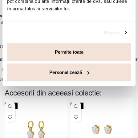
pot combina cu alte informații oferite de dvs. sau culese
în urma folosirii serviciilor lor.
cenzii (0)
mbalare
Afişare
KU:
01L15-02209
Permite toate
,
,
,
tegorii:
Bijuterii dama
Coliere
Coliere cu pandantiv
Coliere placa
,
,
 aur
Noutati
Ofertele lunii
Personalizează
lectie:
Fiore
Accesorii din aceeasi colectie:
NOU
NOU