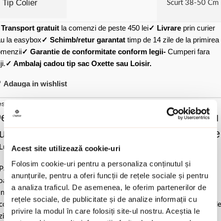
Tip Colier
Scurt 38-50 Cm
✓
Transport gratuit
la comenzi de peste 450 lei
✓ Livrare
prin curier
u la easybox
✓ Schimb/retur garantat
timp de 14 zile de la primirea
menzii
✓ Garantie de conformitate conform legii-
Cumperi fara
ji.
✓ Ambalaj cadou tip sac Oxette sau Loisir.
Adauga in wishlist
scriere si detalii
escrierea produsului Colier scurt placat cu
ur de 18k cu pandantiv floare si sidef Fiore
Lungime 43 cm & 6 cm (extensie) / 1.4 cm (diametru pandantiv).
Acest site utilizează cookie-uri
Folosim cookie-uri pentru a personaliza conținutul și
Pastrati bijuteria in ambalajul original sau intr-un saculet de catifea
anunțurile, pentru a oferi funcții de rețele sociale și pentru
ale pentru a evita frecarea sau lovirea de alte materiale. Evitati
a analiza traficul. De asemenea, le oferim partenerilor de
ntactul cu apa si produsele cosmetice. Dupa fiecare purtare este
rețele sociale, de publicitate și de analize informații cu
comandat sa o lustruiti cu o laveta curata pentru a evita depunerea d
privire la modul în care folosiți site-ul nostru. Aceștia le
ziduuri.