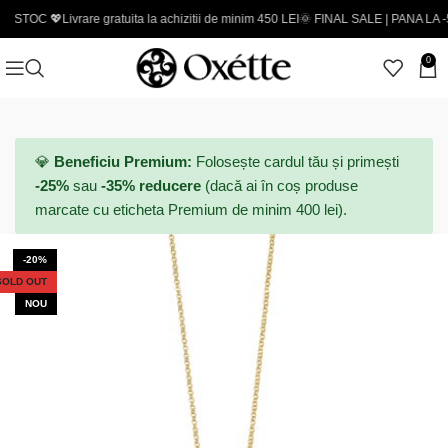
💖
Livrare gratuita la achizitii de minim 450 LEI
🌞 FINAL SALE | PANA LA -50% - Cod
0
💎
Beneficiu Premium:
Folosește cardul tău și primești
-25%
sau
-35% reducere
(dacă ai în coș produse
marcate cu eticheta Premium de minim 400 lei).
-20%
SOLD OUT
NOU