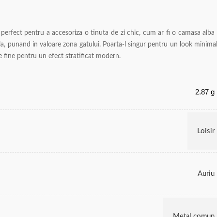
e perfect pentru a accesoriza o tinuta de zi chic, cum ar fi o camasa alba
la, punand in valoare zona gatului. Poarta-l singur pentru un look minimal
e fine pentru un efect stratificat modern.
2.87 g
Loisir
Auriu
Metal comun