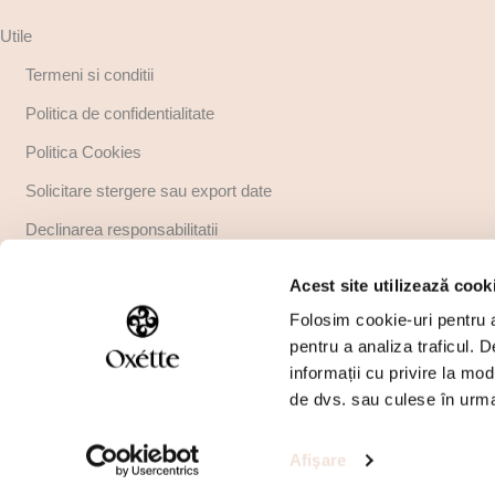
Utile
Termeni si conditii
Politica de confidentialitate
Politica Cookies
Solicitare stergere sau export date
Declinarea responsabilitatii
Copyright
Acest site utilizează cook
Regulamente promotii
Folosim cookie-uri pentru a 
pentru a analiza traficul. 
informații cu privire la mod
de dvs. sau culese în urma f
Afişare
Copyright © 2026 All rights reserved Sc Perideo International Srl
J2004014404407. Design by The Jokers.