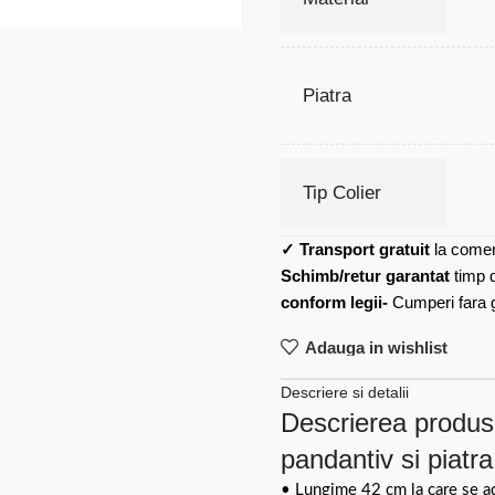
Piatra
Tip Colier
✓
Transport gratuit
la comen
Schimb/retur garantat
timp 
conform legii-
Cumperi fara gr
Adauga in wishlist
Descriere si detalii
Descrierea produsu
pandantiv si piatra
• Lungime 42 cm la care se a