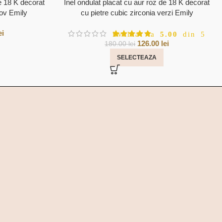
de 18 K decorat
Inel ondulat placat cu aur roz de 18 K decorat
mov Emily
cu pietre cubic zirconia verzi Emily
ei
Evaluat la
5.00
din 5
126.00
lei
180.00
lei
SELECTEAZA