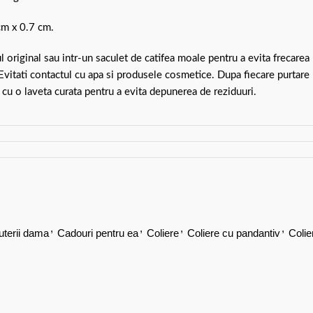
cm x 0.7 cm.
ul original sau intr-un saculet de catifea moale pentru a evita frecarea
 Evitati contactul cu apa si produsele cosmetice. Dupa fiecare purtare
 cu o laveta curata pentru a evita depunerea de reziduuri.
,
,
,
,
juterii dama
Cadouri pentru ea
Coliere
Coliere cu pandantiv
Colie