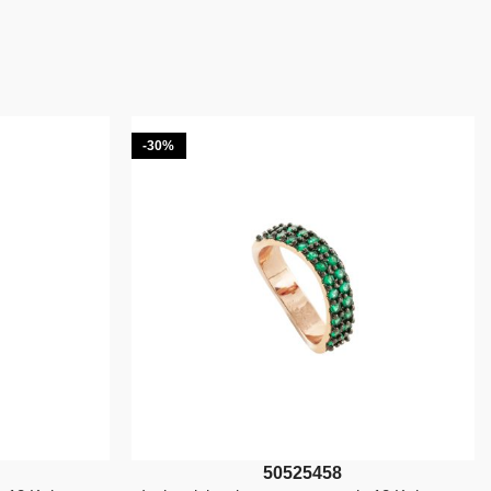
-30%
50
52
54
58