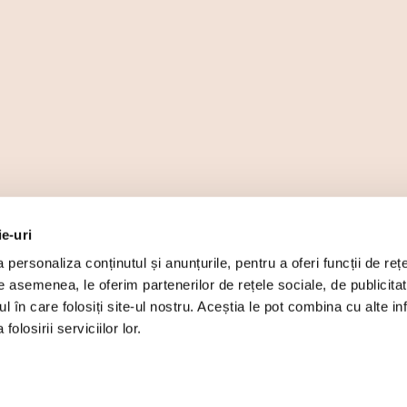
ie-uri
personaliza conținutul și anunțurile, pentru a oferi funcții de rețe
De asemenea, le oferim partenerilor de rețele sociale, de publicita
ul în care folosiți site-ul nostru. Aceștia le pot combina cu alte inf
olosirii serviciilor lor.
, CUI 16742057, Reg. Com.