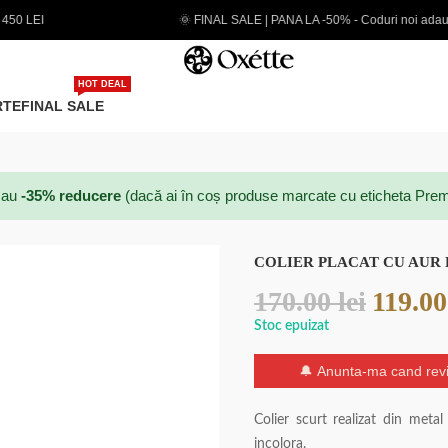
FINAL SALE | PANA LA -50% - Coduri noi adaugate
EXTRA
HOT DEAL
RTE
FINAL SALE
au
-35% reducere
(dacă ai în coș produse marcate cu eticheta Prem
COLIER PLACAT CU AUR 
170.00
lei
119.0
Stoc epuizat
🔔 Anunta-ma cand revi
Colier scurt realizat din met
incolora.