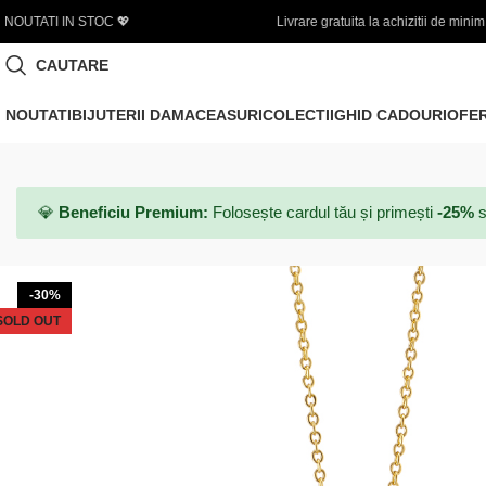
Livrare gratuita la achizitii de minim 450 LEI
🌞 
CAUTARE
NOUTATI
BIJUTERII DAMA
CEASURI
COLECTII
GHID CADOURI
OFE
💎
Beneficiu Premium:
Folosește cardul tău și primești
-25%
s
-30%
SOLD OUT