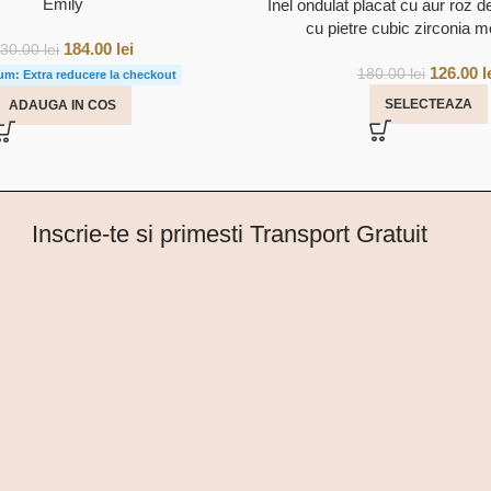
Emily
Inel ondulat placat cu aur roz 
cu pietre cubic zirconia 
184.00
lei
230.00
lei
126.00
l
180.00
lei
um: Extra reducere la checkout
SELECTEAZA
ADAUGA IN COS
Inscrie-te si primesti Transport Gratuit