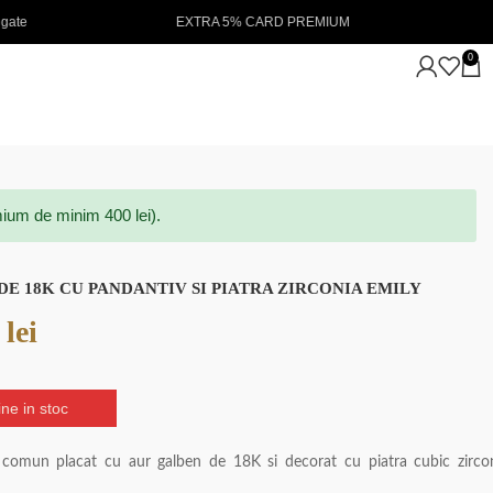
 5% CARD PREMIUM
NOUTATI IN STOC 💖
0
ium de minim 400 lei).
DE 18K CU PANDANTIV SI PIATRA ZIRCONIA EMILY
0
lei
ne in stoc
al comun placat cu aur galben de 18K si decorat cu piatra cubic zirco