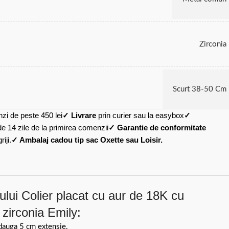
Zirconia
Scurt 38-50 Cm
zi de peste 450 lei
✓ Livrare
prin curier sau la easybox
✓
de 14 zile de la primirea comenzii
✓ Garantie de conformitate
iji.
✓ Ambalaj cadou tip sac Oxette sau Loisir.
lui Colier placat cu aur de 18K cu
 zirconia Emily:
dauga 5 cm extensie.