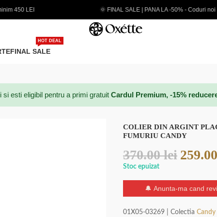
🌞 FINAL SALE | PANA LA -50% - Coduri noi adaugate
HOT DEAL
RTE
FINAL SALE
 esti eligibil pentru a primi gratuit
Cardul Premium, -15% reducere p
COLIER DIN ARGINT PLAC
FUMURIU CANDY
370.00
lei
259.0
Stoc epuizat
🔔 Anunta-ma cand revi
01X05-03269 | Colectia
Candy