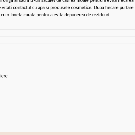
ul original sau intr-un saculet de catifea moale pentru a evita frecarea
 Evitati contactul cu apa si produsele cosmetice. Dupa fiecare purtare
 cu o laveta curata pentru a evita depunerea de reziduuri.
iere