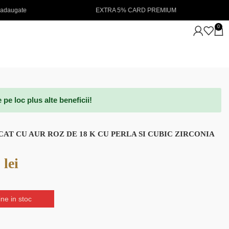
EXTRA 5% CARD PREMIUM
NOUTATI IN STOC 💖
0
e loc plus alte beneficii!
AT CU AUR ROZ DE 18 K CU PERLA SI CUBIC ZIRCONIA
0
lei
ne in stoc