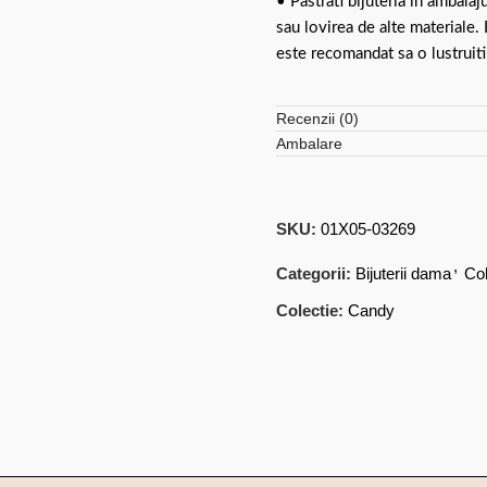
• Pastrati bijuteria in ambalaj
sau lovirea de alte materiale.
este recomandat sa o lustruiti
Recenzii (0)
Ambalare
SKU:
01X05-03269
,
Categorii:
Bijuterii dama
Col
Colectie:
Candy