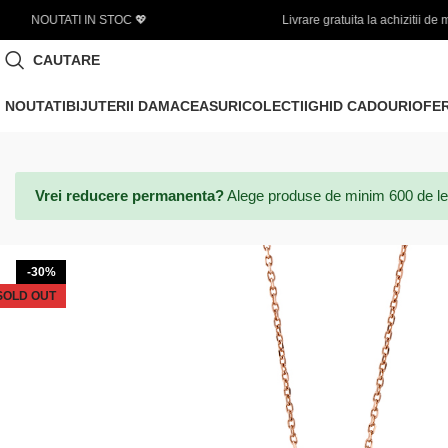
Livrare gratuita la achizitii de minim 450 LEI
CAUTARE
NOUTATI
BIJUTERII DAMA
CEASURI
COLECTII
GHID CADOURI
OFE
Vrei reducere permanenta?
Alege produse de minim 600 de lei si
-30%
SOLD OUT