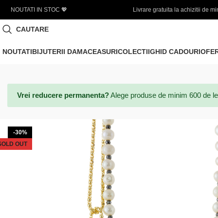
Livrare gratuita la achizitii de minim 450 LEI
CAUTARE
NOUTATI
BIJUTERII DAMA
CEASURI
COLECTII
GHID CADOURI
OFE
Vrei reducere permanenta?
Alege produse de minim 600 de lei si
-30%
SOLD OUT