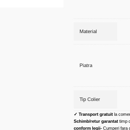
Material
Piatra
Tip Colier
✓
Transport gratuit
la comen
Schimb/retur garantat
timp 
conform legii-
Cumperi fara gr