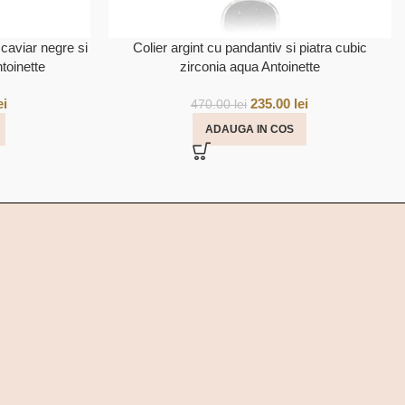
 caviar negre si
Colier argint cu pandantiv si piatra cubic
ntoinette
zirconia aqua Antoinette
ei
235.00
lei
470.00
lei
ADAUGA IN COS