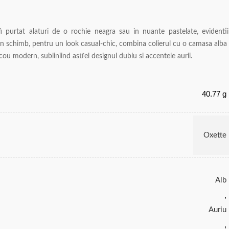
fi purtat alaturi de o rochie neagra sau in nuante pastelate, evidenti
. In schimb, pentru un look casual-chic, combina colierul cu o camasa alba
cou modern, subliniind astfel designul dublu si accentele aurii.
40.77 g
Oxette
Alb
,
Auriu
,