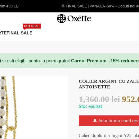
🌞 FINAL SALE | PANA LA -50% - Coduri noi adaugate
EX
HOT DEAL
RTE
FINAL SALE
 esti eligibil pentru a primi gratuit
Cardul Premium, -15% reducere p
COLIER ARGINT CU ZALE
ANTOINETTE
1,360.00
lei
952
Stoc epuizat
🔔 Anunta-ma cand revi
Colier dublu din argint 925 pl