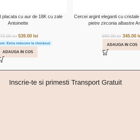
t placata cu aur de 18K cu zale
Cercei argint eleganti cu cristale
Antoinette
pietre zirconia albastre A
539.00
lei
345.00
l
770.00
lei
690.00
lei
um: Extra reducere la checkout
ADAUGA IN COS
ADAUGA IN COS
Inscrie-te si primesti Transport Gratuit