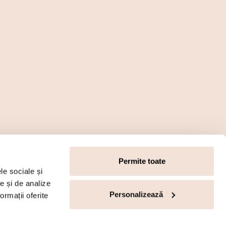
Permite toate
le sociale și
te și de analize
Personalizează
ormații oferite