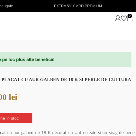
TRA 5% CARD PREMIUM
NOUTATI IN STOC 💖
0
e loc plus alte beneficii!
 PLACAT CU AUR GALBEN DE 18 K SI PERLE DE CULTURA
.00
lei
ne in stoc
acat cu aur galben de 18 K decorat cu lant cu zale si un sirag de perle